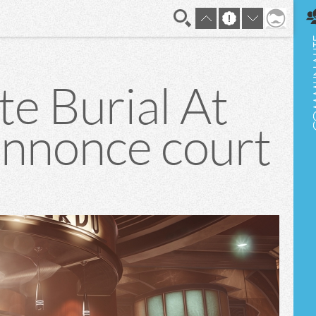
En direct
te Burial At
'annonce court