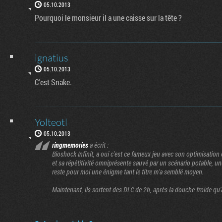
05.10.2013
Pourquoi le monsieur il a une caisse sur la tête ?
ignatius
05.10.2013
C'est Snake.
Yolteotl
05.10.2013
ringmemories
a écrit :
Bioshock Infinit, a oui c'est ce fameux jeu avec son optimisatio
et sa répétitivité omniprésente sauvé par un scénario potable, une
reste pour moi une énigme tant le titre m'a semblé moyen.
Maintenant, ils sortent des DLC de 2h, après la douche froide qu'