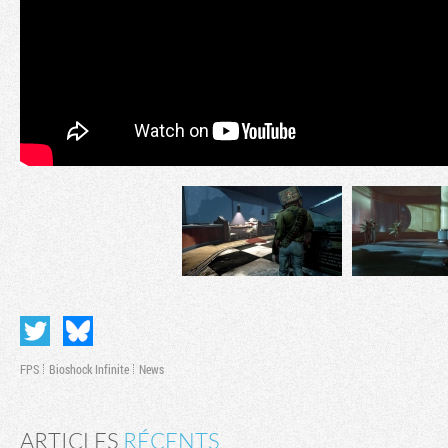
FPS
Bioshock Infinite
News
ARTICLES
RÉCENTS