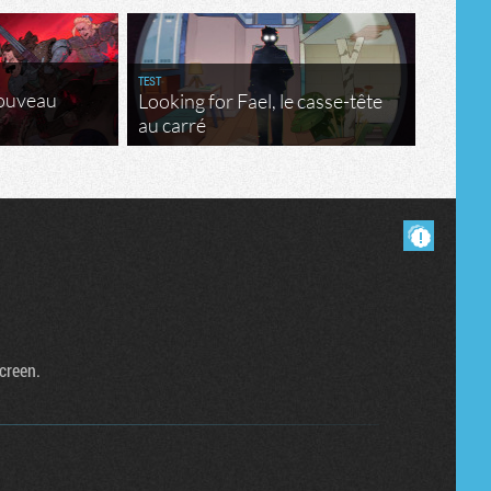
TEST
nouveau
Looking for Fael, le casse-tête
au carré
Masquer les commentaires lus.
screen.