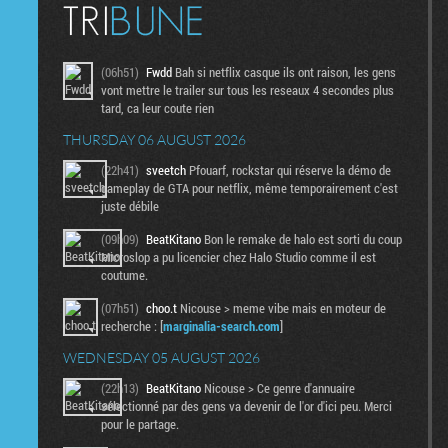
(06h51)
Fwdd
Bah si netflix casque ils ont raison, les gens
vont mettre le trailer sur tous les reseaux 4 secondes plus
tard, ca leur coute rien
THURSDAY 06 AUGUST 2026
(22h41)
sveetch
Pfouarf, rockstar qui réserve la démo de
gameplay de GTA pour netflix, même temporairement c'est
juste débile
(09h09)
BeatKitano
Bon le remake de halo est sorti du coup
Microslop a pu licencier chez Halo Studio comme il est
coutume.
(07h51)
choo.t
Nicouse > meme vibe mais en moteur de
recherche : [
marginalia-search.com
]
WEDNESDAY 05 AUGUST 2026
(22h13)
BeatKitano
Nicouse > Ce genre d'annuaire
sélectionné par des gens va devenir de l'or d'ici peu. Merci
pour le partage.