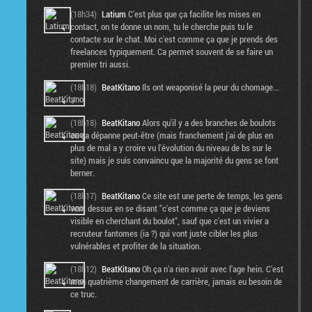
(18h34)
Latium
C'est plus que ça facilite les mises en
contact, on te donne un nom, tu le cherche puis tu le
contacte sur le chat. Moi c'est comme ça que je prends des
freelances typiquement. Ca permet souvent de se faire un
premier tri aussi.
(18h18)
BeatKitano
Ils ont weaponisé la peur du chomage...
:/
(18h18)
BeatKitano
Alors qu'il y a des branches de boulots
ou ça dépanne peut-être (mais franchement j'ai de plus en
plus de mal a y croire vu l'évolution du niveau de bs sur le
site) mais je suis convaincu que la majorité du gens se font
berner.
(18h17)
BeatKitano
Ce site est une perte de temps, les gens
vont dessus en se disant "c'est comme ça que je deviens
visible en cherchant du boulot", sauf que c'est un vivier a
recruteur fantomes (ia ?) qui vont juste cibler les plus
vulnérables et profiter de la situation.
(18h12)
BeatKitano
Oh ça n'a rien avoir avec l'age hein. C'est
mon quatrième changement de carrière, jamais eu besoin de
ce truc.