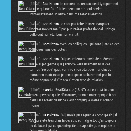
(14h31)
BeatKitano
Le concept du reseau c'est typiquement
le truc qui me fait fuir les gens, un mot qui devient
immediatement un autre dans ma tête: aliénation.
(14h31)
BeatKitano
Je vais pas faire le mec sympa et
"monter mon reseau" par pur intérêt professionnel. Soit ça
colle soit non et.. .ben rien en fait.
(14h30)
BeatKitano
avec les collègues. Qui sont juste ça des
collègues: pas des potes.
(14h29)
BeatKitano
J'ai pas tellement envie de m'étendre
sur le sujet (parce que j'abhorre véritablement tous ces
termes "reseau" quoi, comme si on était des franchises
humaines quoi) mais je pense qu'on a clairement pas la
même approche du "reseau" et du type de relation
(14h09)
sveetch
BeatKitano > (13h07) oui enfin si tu a un
réseau perso à qui le démontrer, sinon à notre époque à part
dans un secteur de niche c'est compliqué d'être vu quand
même
(13h07)
BeatKitano
J’ai jamais pu saquer le corpospeak j’ai
toujours été très clair la dessus, et malgré tout j’ai toujours
eu du boulot parce que intégrité et capacité ça remplace a
l’aise tout le blabla.