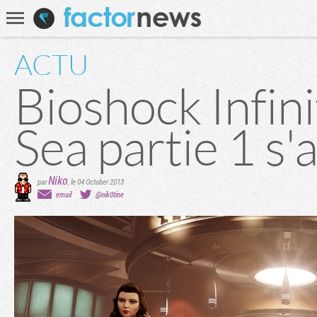
Communauté
Recherche
ACTU
Bioshock Infini
Sea partie 1 s
Niko
par
,
le 04 October 2013
email
@nik0tine