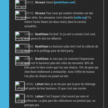
(22h12)
Nicouse
Genre [
penofchaos.com
]
(22h10)
Nicouse
Pour ceux qui veulent retomber sur des
vieux sites, les annuaires c'est chouette [
curlie.org
] Y'a
même Factor News (en deux mots) dans la section
actualités.
(18h42)
BeatKitano
Fin bref. Si ça sert a certain c'est cool,
mais perso le site me débecte.
(18h42)
BeatKitano
Le business plan réel c'est la collecte de
donnée et le profilage pour du third party.
(18h41)
BeatKitano
Je sais pas j'ai vraiment l'impression
que c'est le business plan des sites de rencontre: 80% de
bots pour te faire croire que t'as une chance, 10% de gens qui
cherchent réellement a embaucher. Avec l'effet de masse:
t'as plus de chance en jouant au loto
(18h36)
Latium
Mais je ne nie pas que la peur du chômage
fait partie de leur business. Et que c'est une corvée.
(18h36)
Latium
C'est l'aspect chat ouvert par nom et
profession. La plus part des utilisateurs ne postent pas, ou
presque pas.