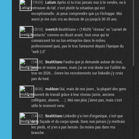
(15h59)
Latium
Après si tu n'as jamais eus à te vendre, ou à
retrouver du taf, c'est plutôt ta situation qui est
exceptionnelle. Je peux comprendre que ça t'échappe. Moi
aussi je me suis cru au dessus de ça jusqu'à 30-35 ans.
(15h10)
sveetch
BeatKitano > (14h29) "réseau" ou "carnet de
contacts" comme on disait avant, tout ceux qui te
connaissent toi ou ton entreprise dans le milieu
professionnel quoi, pas le truc fantasmé depuis l'époque du
"web 2.0"
(14h38)
BeatKitano
Faudra que je demande autour de moi,
jeunes et moins jeunes, mais j'ai un vrai doute sur l'utilité du
truc en 2026... Genre les recrutements sur linkedin j'y crois
pas du tout.
(14h36)
muldoon
Oui, mais de nos jours , la plupart des gens
trouvent du travail grâce à leur réseau (amis, anciens
collègues, alumni, …). Moi non plus j’aime pas, mais c’est
utile le moment venu
(14h32)
BeatKitano
Linkedin y'a rien d'organique, c'est que
de la façade et du corpo speak. Donc non jamais j'y mettrais
les pieds, et y'en a pas besoin. Du moins pas dans ma
branche.