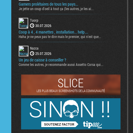
Gamers prolétaires de tous les pays...
Je jette un coup d'oeil à tout ça (les autres, je les ai...
Tuorp
30.07.2026
Coop à 4 , 4 manettes , installation... help....
Haha je ne peux pas te dire mais le premier, qui n'est que...
Nazca
25.07.2026
Un jeu de caisse à conseiller ?
Comme les autres, je recommande aussi Assetto Corsa qui...
SLICE
LES PLUS BEAUX SCREENSHOTS DE LA COMMUNAUTÉ