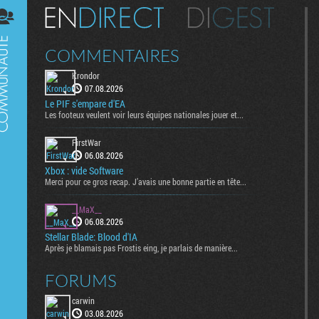
Digest
COMMENTAIRES
Krondor
07.08.2026
Le PIF s'empare d'EA
Les footeux veulent voir leurs équipes nationales jouer et...
FirstWar
06.08.2026
Xbox : vide Software
Merci pour ce gros recap. J’avais une bonne partie en tête...
__MaX__
06.08.2026
Stellar Blade: Blood d'IA
Après je blamais pas Frostis eing, je parlais de manière...
FORUMS
carwin
03.08.2026