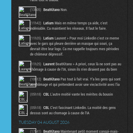
(13h05)
BeatKitano
Non.
(11h42)
Latium
Mais en même temps ça aide, c'est
indéniable. Ca maintient les réseaux. Il faut le faire.
(11h35)
Latium
Laurent > Pour moi Linkedin c'est ce meme
avec le gars qui pleure derrière un masque qui souri, ça
devrait être leur logo. Ca me rappelle toujours mes périodes
de chômeur dépressif.
(11h25)
Laurent
BeatKitano > A priori, ceux là ne sont pas au
chômage à cause de l'IA, sinon ils n'en diraient pas du bien
(10h12)
BeatKitano
Pas tout à fait vrai. Y’a les gens qui sont
au chômage et qui prétendent avoir une vie/activité avec l’ia
(05h18)
CBL
L'autre moitié vante les mérites du bousin
(05h18)
CBL
C'est fascinant Linkedin. La moitié des gens
dessus sont au chomage à cause de l'IA
TUESDAY 04 AUGUST 2026
(17h41)
BeatKitano
Maintenant petit moment conspi-mais-