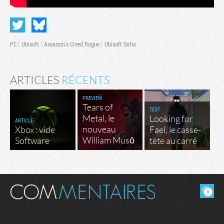
PC
Ubisoft
Assassin's Creed Rogue
Ubisoft Sofia
ARTICLES
RÉCENTS
PREVIEW
Tears of
TEST
Metal, le
Looking for
ARTICLE
nouveau
Xbox : vide
Fael, le casse-
William Musō
Software
tête au carré
Masquer les commentaires lus.