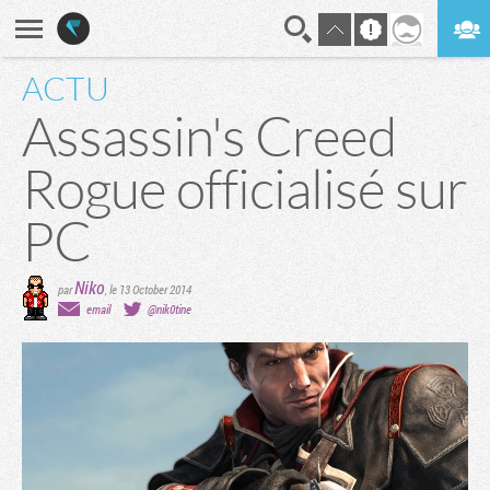
ACTU
En direct
Digest
Assassin's Creed
Rogue officialisé sur
PC
Niko
par
,
le 13 October 2014
email
@nik0tine