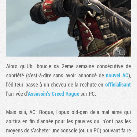
Alors qu'Ubi boucle sa 2eme semaine consécutive de
sobriété (c'est-à-dire sans avoir annoncé de
nouvel AC
),
l'éditeur passe à un cheveu de la rechute en
officialisant
Tribune
l'arrivée d'
Assassin's Creed Rogue
sur PC.
Mais siiii, AC: Rogue, l'opus old-gen déjà mal aimé qui
sortira en fin d'année pour les pauvres qui n'ont pas les
moyens de s'acheter une console (ou un PC) pouvant faire