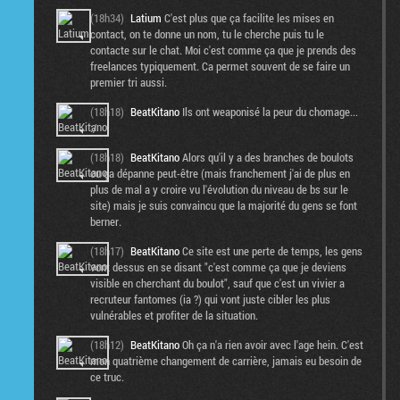
(18h34)
Latium
C'est plus que ça facilite les mises en
contact, on te donne un nom, tu le cherche puis tu le
contacte sur le chat. Moi c'est comme ça que je prends des
freelances typiquement. Ca permet souvent de se faire un
premier tri aussi.
(18h18)
BeatKitano
Ils ont weaponisé la peur du chomage...
:/
(18h18)
BeatKitano
Alors qu'il y a des branches de boulots
ou ça dépanne peut-être (mais franchement j'ai de plus en
plus de mal a y croire vu l'évolution du niveau de bs sur le
site) mais je suis convaincu que la majorité du gens se font
berner.
(18h17)
BeatKitano
Ce site est une perte de temps, les gens
vont dessus en se disant "c'est comme ça que je deviens
visible en cherchant du boulot", sauf que c'est un vivier a
recruteur fantomes (ia ?) qui vont juste cibler les plus
vulnérables et profiter de la situation.
(18h12)
BeatKitano
Oh ça n'a rien avoir avec l'age hein. C'est
mon quatrième changement de carrière, jamais eu besoin de
ce truc.