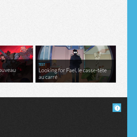
Tribune
TEST
nouveau
Looking for Fael, le casse-tête
au carré
Masquer les commentaires lus.