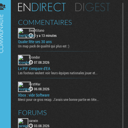
Digest
COMMENTAIRES
BeatKitano
il y a 13 minutes
Quake fête ses 30 ans
Un map pack de qualité qui plus est :)
Krondor
07.08.2026
Le PIF s'empare d'EA
Les footeux veulent voir leurs équipes nationales jouer et...
FirstWar
06.08.2026
Xbox : vide Software
Merci pour ce gros recap. J’avais une bonne partie en tête...
FORUMS
carwin
03.08.2026