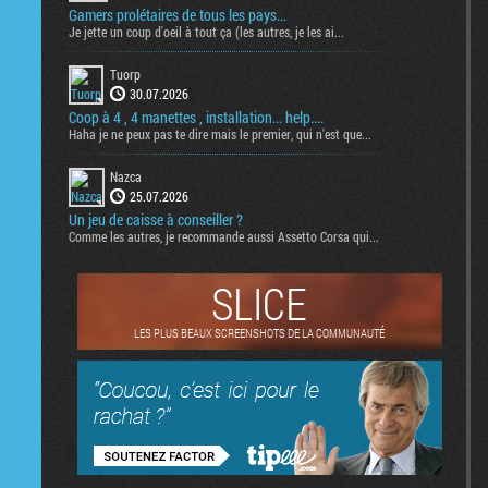
Gamers prolétaires de tous les pays...
Je jette un coup d'oeil à tout ça (les autres, je les ai...
Tuorp
30.07.2026
Coop à 4 , 4 manettes , installation... help....
Haha je ne peux pas te dire mais le premier, qui n'est que...
Nazca
25.07.2026
Un jeu de caisse à conseiller ?
Comme les autres, je recommande aussi Assetto Corsa qui...
SLICE
LES PLUS BEAUX SCREENSHOTS DE LA COMMUNAUTÉ