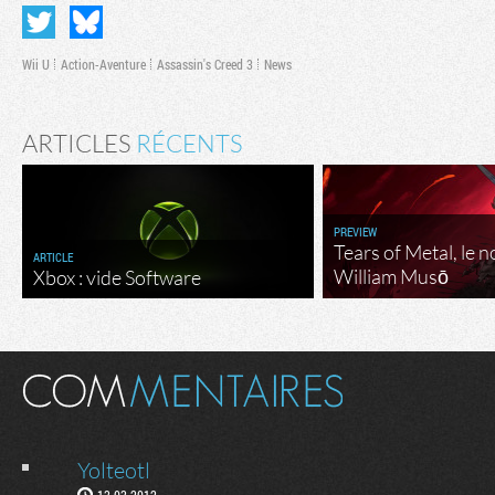
Wii U
Action-Aventure
Assassin's Creed 3
News
ARTICLES
RÉCENTS
PREVIEW
Tears of Metal, le 
ARTICLE
William Musō
Xbox : vide Software
Yolteotl
13.03.2012