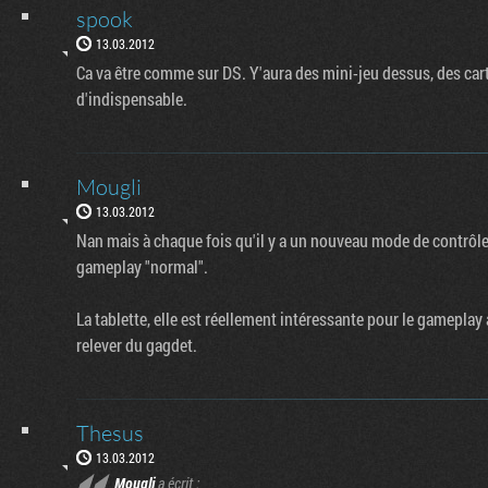
spook
13.03.2012
Ca va être comme sur DS. Y'aura des mini-jeu dessus, des cartes
d'indispensable.
Mougli
13.03.2012
Nan mais à chaque fois qu'il y a un nouveau mode de contrôle, 
gameplay "normal".
La tablette, elle est réellement intéressante pour le gamepla
relever du gagdet.
Thesus
13.03.2012
Mougli
a écrit :