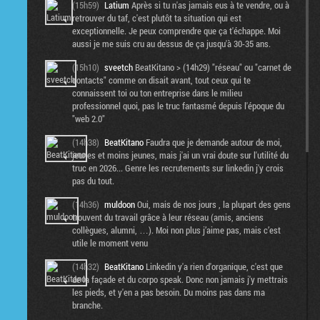
(15h59)
Latium
Après si tu n'as jamais eus à te vendre, ou à
retrouver du taf, c'est plutôt ta situation qui est
exceptionnelle. Je peux comprendre que ça t'échappe. Moi
aussi je me suis cru au dessus de ça jusqu'à 30-35 ans.
(15h10)
sveetch
BeatKitano > (14h29) "réseau" ou "carnet de
contacts" comme on disait avant, tout ceux qui te
connaissent toi ou ton entreprise dans le milieu
professionnel quoi, pas le truc fantasmé depuis l'époque du
"web 2.0"
(14h38)
BeatKitano
Faudra que je demande autour de moi,
jeunes et moins jeunes, mais j'ai un vrai doute sur l'utilité du
truc en 2026... Genre les recrutements sur linkedin j'y crois
pas du tout.
(14h36)
muldoon
Oui, mais de nos jours , la plupart des gens
trouvent du travail grâce à leur réseau (amis, anciens
collègues, alumni, …). Moi non plus j’aime pas, mais c’est
utile le moment venu
(14h32)
BeatKitano
Linkedin y'a rien d'organique, c'est que
de la façade et du corpo speak. Donc non jamais j'y mettrais
les pieds, et y'en a pas besoin. Du moins pas dans ma
branche.