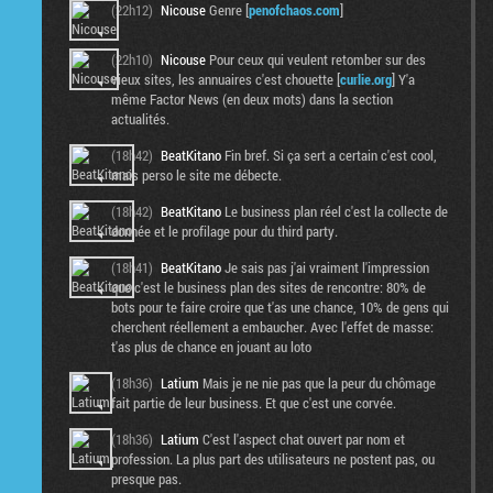
(22h12)
Nicouse
Genre [
penofchaos.com
]
(22h10)
Nicouse
Pour ceux qui veulent retomber sur des
vieux sites, les annuaires c'est chouette [
curlie.org
] Y'a
même Factor News (en deux mots) dans la section
actualités.
(18h42)
BeatKitano
Fin bref. Si ça sert a certain c'est cool,
mais perso le site me débecte.
(18h42)
BeatKitano
Le business plan réel c'est la collecte de
donnée et le profilage pour du third party.
(18h41)
BeatKitano
Je sais pas j'ai vraiment l'impression
que c'est le business plan des sites de rencontre: 80% de
bots pour te faire croire que t'as une chance, 10% de gens qui
cherchent réellement a embaucher. Avec l'effet de masse:
t'as plus de chance en jouant au loto
(18h36)
Latium
Mais je ne nie pas que la peur du chômage
fait partie de leur business. Et que c'est une corvée.
(18h36)
Latium
C'est l'aspect chat ouvert par nom et
profession. La plus part des utilisateurs ne postent pas, ou
presque pas.