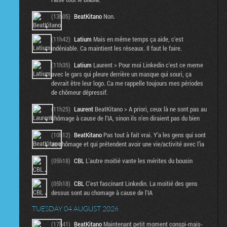
(13h05)
BeatKitano
Non.
(11h42)
Latium
Mais en même temps ça aide, c'est
indéniable. Ca maintient les réseaux. Il faut le faire.
(11h35)
Latium
Laurent > Pour moi Linkedin c'est ce meme
avec le gars qui pleure derrière un masque qui souri, ça
devrait être leur logo. Ca me rappelle toujours mes périodes
de chômeur dépressif.
(11h25)
Laurent
BeatKitano > A priori, ceux là ne sont pas au
chômage à cause de l'IA, sinon ils n'en diraient pas du bien
(10h12)
BeatKitano
Pas tout à fait vrai. Y’a les gens qui sont
au chômage et qui prétendent avoir une vie/activité avec l’ia
(05h18)
CBL
L'autre moitié vante les mérites du bousin
(05h18)
CBL
C'est fascinant Linkedin. La moitié des gens
dessus sont au chomage à cause de l'IA
TUESDAY 04 AUGUST 2026
(17h41)
BeatKitano
Maintenant petit moment conspi-mais-