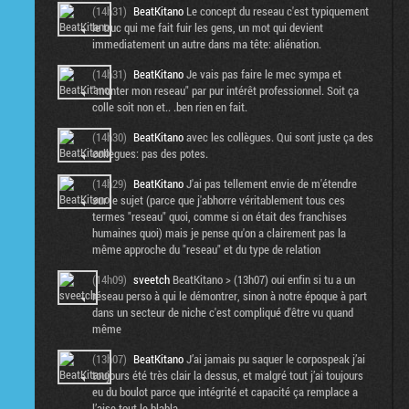
(14h31)
BeatKitano
Le concept du reseau c'est typiquement
le truc qui me fait fuir les gens, un mot qui devient
immediatement un autre dans ma tête: aliénation.
(14h31)
BeatKitano
Je vais pas faire le mec sympa et
"monter mon reseau" par pur intérêt professionnel. Soit ça
colle soit non et.. .ben rien en fait.
(14h30)
BeatKitano
avec les collègues. Qui sont juste ça des
collègues: pas des potes.
(14h29)
BeatKitano
J'ai pas tellement envie de m'étendre
sur le sujet (parce que j'abhorre véritablement tous ces
termes "reseau" quoi, comme si on était des franchises
humaines quoi) mais je pense qu'on a clairement pas la
même approche du "reseau" et du type de relation
(14h09)
sveetch
BeatKitano > (13h07) oui enfin si tu a un
réseau perso à qui le démontrer, sinon à notre époque à part
dans un secteur de niche c'est compliqué d'être vu quand
même
(13h07)
BeatKitano
J’ai jamais pu saquer le corpospeak j’ai
toujours été très clair la dessus, et malgré tout j’ai toujours
eu du boulot parce que intégrité et capacité ça remplace a
l’aise tout le blabla.