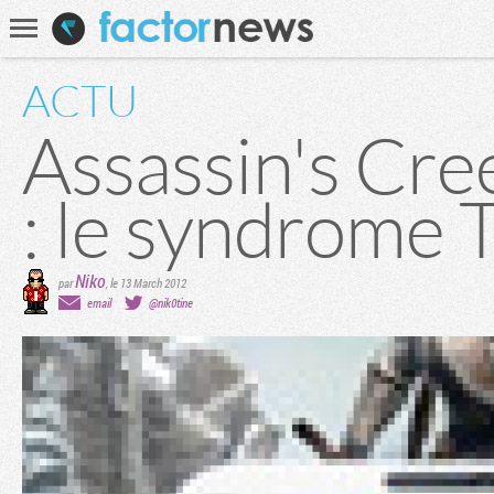
Communauté
Recherche
ACTU
Assassin's Cre
: le syndrome
Niko
par
,
le 13 March 2012
email
@nik0tine