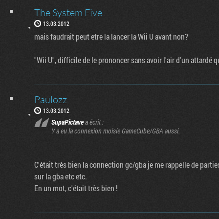
The System Five
13.03.2012
mais faudrait peut etre la lancer la Wii U avant non?
"Wii U", difficile de le prononcer sans avoir l'air d'un attardé q
Paulozz
13.03.2012
SupaPictave
a écrit :
Y a eu la connexion moisie GameCube/GBA aussi.
C'était très bien la connection gc/gba je me rappelle de partie
sur la gba etc etc.
En un mot, c'était très bien !