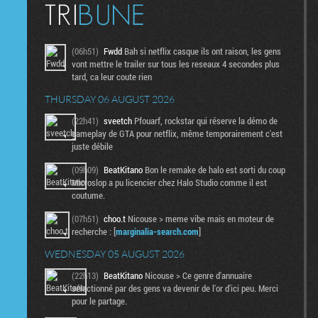
(06h51)
Fwdd
Bah si netflix casque ils ont raison, les gens
vont mettre le trailer sur tous les reseaux 4 secondes plus
tard, ca leur coute rien
THURSDAY 06 AUGUST 2026
(22h41)
sveetch
Pfouarf, rockstar qui réserve la démo de
gameplay de GTA pour netflix, même temporairement c'est
juste débile
(09h09)
BeatKitano
Bon le remake de halo est sorti du coup
Microslop a pu licencier chez Halo Studio comme il est
coutume.
(07h51)
choo.t
Nicouse > meme vibe mais en moteur de
recherche : [
marginalia-search.com
]
WEDNESDAY 05 AUGUST 2026
(22h13)
BeatKitano
Nicouse > Ce genre d'annuaire
sélectionné par des gens va devenir de l'or d'ici peu. Merci
pour le partage.