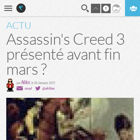
ACTU
En direct
Digest
Assassin's Creed 3
présenté avant fin
mars ?
Niko
par
,
le 30 January 2012
email
@nik0tine