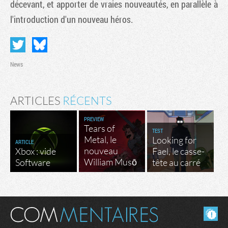
décevant, et apporter de vraies nouveautés, en parallèle à
l'introduction d'un nouveau héros.
News
ARTICLES
RÉCENTS
PREVIEW
Tears of
TEST
Metal, le
Looking for
ARTICLE
nouveau
Xbox : vide
Fael, le casse-
William Musō
Software
tête au carré
Masquer les commentaires lus.