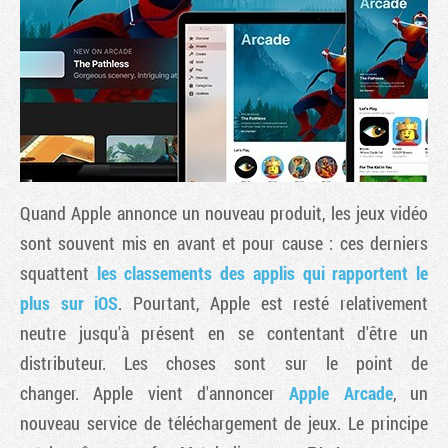
Quand Apple annonce un nouveau produit, les jeux vidéo
sont souvent mis en avant et pour cause : ces derniers
squattent
les classements des applis qui rapportent le
Tribune
plus sur iOS
. Pourtant, Apple est resté relativement
neutre jusqu'à présent en se contentant d'être un
distributeur. Les choses sont sur le point de
changer. Apple vient d'annoncer
Apple Arcade
, un
nouveau service de téléchargement de jeux. Le principe