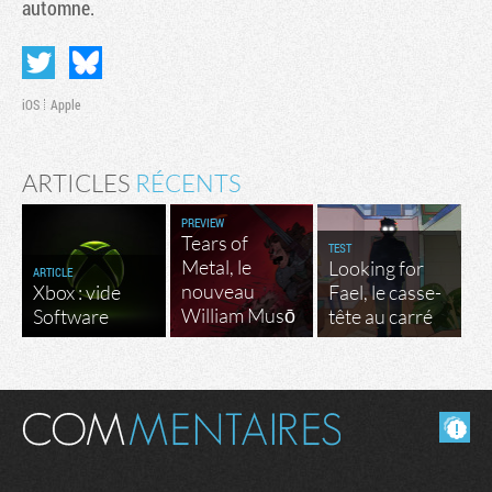
automne.
iOS
Apple
ARTICLES
RÉCENTS
PREVIEW
Tears of
TEST
Metal, le
Looking for
ARTICLE
nouveau
Xbox : vide
Fael, le casse-
William Musō
Software
tête au carré
Masquer les commentaires lus.