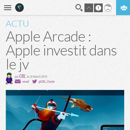
ACTU
En direct
Digest
Apple Arcade :
Apple investit dans
le jv
CBL
par
,
le 25 March 2019
email
@CBL_Factor