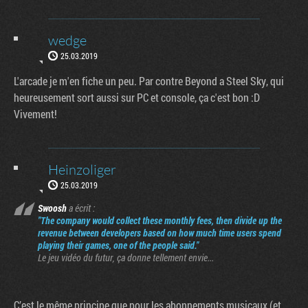
wedge
25.03.2019
L'arcade je m'en fiche un peu. Par contre Beyond a Steel Sky, qui
heureusement sort aussi sur PC et console, ça c'est bon :D
Vivement!
Heinzoliger
25.03.2019
Swoosh
a écrit :
"The company would collect these monthly fees, then divide up the
revenue between developers based on how much time users spend
playing their games, one of the people said."
Le jeu vidéo du futur, ça donne tellement envie...
C’est le même principe que pour les abonnements musicaux (et