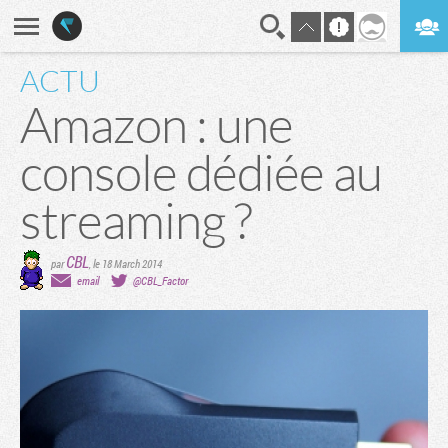
ACTU
En direct
Digest
Amazon : une
console dédiée au
streaming ?
CBL
par
,
le 18 March 2014
email
@CBL_Factor