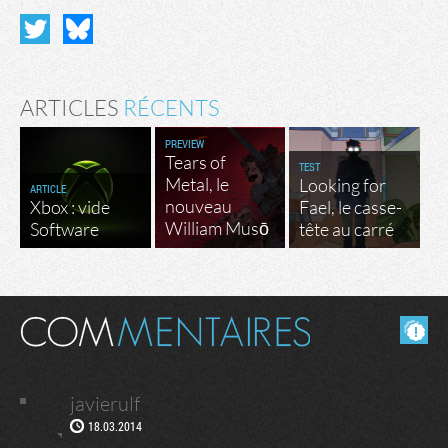
ARTICLES
RÉCENTS
PREVIEW
Tears of
TEST
Metal, le
Looking for
ARTICLE
nouveau
Xbox : vide
Fael, le casse-
William Musō
Software
tête au carré
Masquer les commentaires lus.
javierulf
18.03.2014