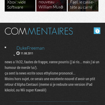
nouveau
Xbox : vide
Fael, le casse-
William Musō
Software
tête au carré
Masquer les commentaires lus.
DukeFreeman
11.08.2011
news a 1h32, fautes de frappe, vanne pourris (j'ai ris... mais j'ai un
humour de merde \o/).
ça sent la news ecrite sous ethylisme prononcé...
Moins hors sujet, ce serais une excelente nouvel d'avoir un ptit
retour d'Alpha Centauri (meme si je redoute une version iPad
kikolol, ou Wii super Kawaïïï)