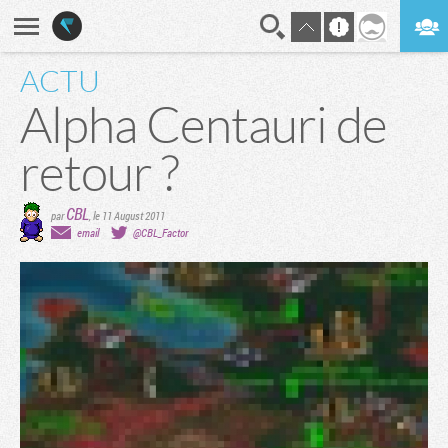
ACTU
En direct
Digest
Alpha Centauri de
retour ?
CBL
par
,
le 11 August 2011
email
@CBL_Factor