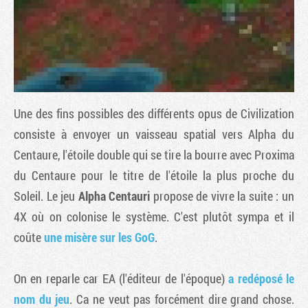
Une des fins possibles des différents opus de
Civilization
consiste à envoyer un vaisseau spatial vers Alpha du
Centaure, l'étoile double qui se tire la bourre avec Proxima
du Centaure pour le titre de l'étoile la plus proche du
Tribune
Soleil. Le jeu
Alpha Centauri
propose de vivre la suite : un
4X où on colonise le système. C'est plutôt sympa et il
coûte
une misère sur les GoG
.
On en reparle car EA (l'éditeur de l'époque)
a redéposé
le
nom du jeu
. Ca ne veut pas forcément dire grand chose.