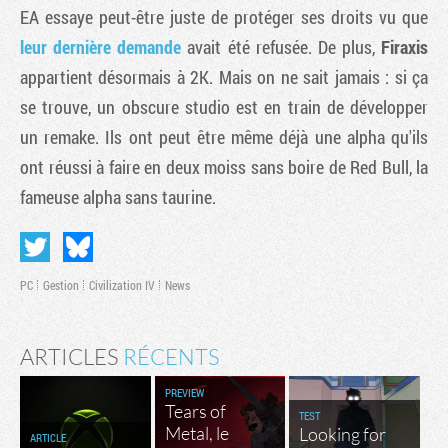
EA essaye peut-être juste de protéger ses droits vu que
leur dernière demande
avait été refusée. De plus,
Firaxis
appartient désormais à 2K. Mais on ne sait jamais : si ça
se trouve, un obscure studio est en train de développer
un remake. Ils ont peut être même déjà une alpha qu'ils
ont réussi à faire en deux moiss sans boire de Red Bull, la
fameuse alpha sans taurine.
PC
Gestion
Civilization IV
News
ARTICLES
RÉCENTS
PREVIEW
Tears of
TEST
Metal, le
Looking for
ARTICLE