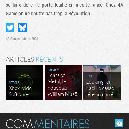
se faire dorer le porte feuille en méditerranée. Chez 4A
Game on ne goutte pas trop la Révolution.
4A Games
Metro 2033
ARTICLES
RÉCENTS
PREVIEW
Tears of
TEST
Metal, le
Looking for
ARTICLE
nouveau
Xbox : vide
Fael, le casse-
William Musō
Software
tête au carré
Masquer les commentaires lus.