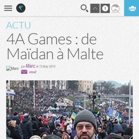
ACTU
En direct
Digest
4A Games : de
Maïdan à Malte
Marc
par
,
le 13 May 2014
email