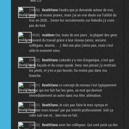
"web 2.0"
(14h38)
BeatKitano
Faudra que je demande autour de moi,
jeunes et moins jeunes, mais j'ai un vrai doute sur l'utilité du
truc en 2026... Genre les recrutements sur linkedin j'y crois
pas du tout.
(14h36)
muldoon
Oui, mais de nos jours , la plupart des gens
trouvent du travail grâce à leur réseau (amis, anciens
collègues, alumni, …). Moi non plus j’aime pas, mais c’est
utile le moment venu
(14h32)
BeatKitano
Linkedin y'a rien d'organique, c'est que
de la façade et du corpo speak. Donc non jamais j'y mettrais
les pieds, et y'en a pas besoin. Du moins pas dans ma
branche.
(14h31)
BeatKitano
Le concept du reseau c'est typiquement
le truc qui me fait fuir les gens, un mot qui devient
immediatement un autre dans ma tête: aliénation.
(14h31)
BeatKitano
Je vais pas faire le mec sympa et
"monter mon reseau" par pur intérêt professionnel. Soit ça
colle soit non et.. .ben rien en fait.
(14h30)
BeatKitano
avec les collègues. Qui sont juste ça des