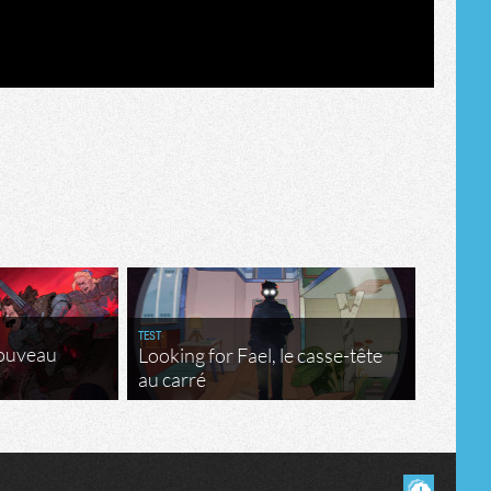
Tribune
TEST
nouveau
Looking for Fael, le casse-tête
au carré
Masquer les commentaires lus.