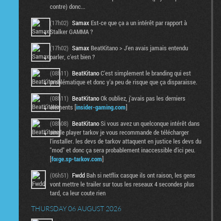
contre) donc...
(17h02)
Samax
Est-ce que ça a un intérêt par rapport à
Stalker GAMMA ?
(17h02)
Samax
BeatKitano > J'en avais jamais entendu
parler, c'est bien ?
(08h11)
BeatKitano
C'est simplement le branding qui est
problématique et donc y'a peu de risque que ça disparaisse.
(08h11)
BeatKitano
Ok oubliez, j'avais pas les derniers
éléments [
insider-gaming.com
]
(08h08)
BeatKitano
Si vous avez un quelconque intérêt dans
single player tarkov je vous recommande de télécharger
l'installer. les devs de tarkov attaquent en justice les devs du
"mod" et donc ça sera probablement inaccessible d'ici peu.
[
forge.sp-tarkov.com
]
(06h51)
Fwdd
Bah si netflix casque ils ont raison, les gens
vont mettre le trailer sur tous les reseaux 4 secondes plus
tard, ca leur coute rien
THURSDAY 06 AUGUST 2026