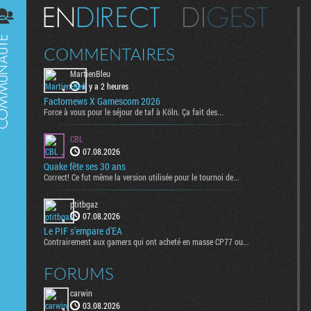
Digest
COMMENTAIRES
MartienBleu
il y a 2 heures
Factornews X Gamescom 2026
Force à vous pour le séjour de taf à Köln. Ça fait des...
CBL
07.08.2026
Quake fête ses 30 ans
Correct! Ce fut même la version utilisée pour le tournoi de...
ptitbgaz
07.08.2026
Le PIF s'empare d'EA
Contrairement aux gamers qui ont acheté en masse CP77 ou...
FORUMS
carwin
03.08.2026