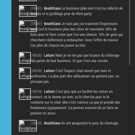
(18h42)
BeatKitano
Le business plan réel c'est la collecte de
donnée et le profilage pour du third party.
(18h41)
BeatKitano
Je sais pas j'ai vraiment l'impression
que c'est le business plan des sites de rencontre: 80% de
bots pour te faire croire que t'as une chance, 10% de gens qui
cherchent réellement a embaucher. Avec l'effet de masse:
t'as plus de chance en jouant au loto
(18h36)
Latium
Mais je ne nie pas que la peur du chômage
fait partie de leur business. Et que c'est une corvée.
(18h36)
Latium
C'est l'aspect chat ouvert par nom et
profession. La plus part des utilisateurs ne postent pas, ou
presque pas.
(18h34)
Latium
C'est plus que ça facilite les mises en
contact, on te donne un nom, tu le cherche puis tu le
contacte sur le chat. Moi c'est comme ça que je prends des
freelances typiquement. Ca permet souvent de se faire un
premier tri aussi.
(18h18)
BeatKitano
Ils ont weaponisé la peur du chomage...
:/