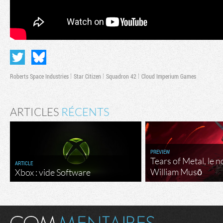
Roberts Space Industries
Star Citizen
Squadron 42
Cloud Imperium Games
ARTICLES
RÉCENTS
PREVIEW
Tears of Metal, le 
ARTICLE
William Musō
Xbox : vide Software