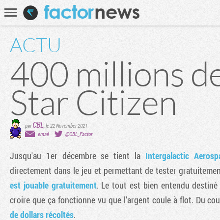
Communauté
Recherche
ACTU
400 millions de
Star Citizen
CBL
par
,
le 22 November 2021
email
@CBL_Factor
Jusqu'au 1er décembre se tient la
Intergalactic Aeros
directement dans le jeu et permettant de tester gratuitem
est jouable gratuitement
. Le tout est bien entendu destin
croire que ça fonctionne vu que l'argent coule à flot. Du cou
de dollars récoltés
.