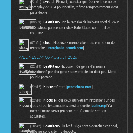
(22h41)
sveetch
Pfouarf, rockstar qui réserve la démo de
gameplay de GTA pour netflix, même temporairement c'est
juste débile
(09h09)
BeatKitano
Bon le remake de halo est sorti du coup
Microslop a pu licencier chez Halo Studio comme il est
coutume.
(07h51)
choo.t
Nicouse > meme vibe mais en moteur de
recherche : [
marginalia-search.com
]
WEDNESDAY 05 AUGUST 2026
(22h13)
BeatKitano
Nicouse > Ce genre d'annuaire
sélectionné par des gens va devenir de l'or d'ici peu. Merci
pour le partage.
(22h12)
Nicouse
Genre [
penofchaos.com
]
(22h10)
Nicouse
Pour ceux qui veulent retomber sur des
vieux sites, les annuaires c'est chouette [
curlie.org
] Y'a
même Factor News (en deux mots) dans la section
actualités.
(18h42)
BeatKitano
Fin bref. Si ça sert a certain c'est cool,
mais perso le site me débecte.