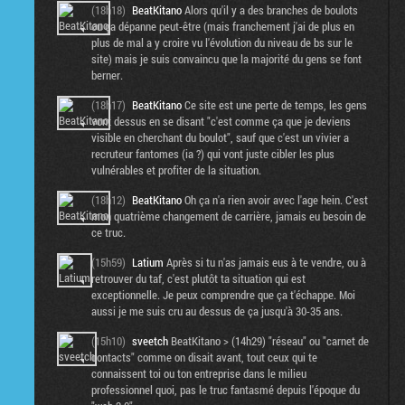
(18h18)
BeatKitano
Alors qu'il y a des branches de boulots
ou ça dépanne peut-être (mais franchement j'ai de plus en
plus de mal a y croire vu l'évolution du niveau de bs sur le
site) mais je suis convaincu que la majorité du gens se font
berner.
(18h17)
BeatKitano
Ce site est une perte de temps, les gens
vont dessus en se disant "c'est comme ça que je deviens
visible en cherchant du boulot", sauf que c'est un vivier a
recruteur fantomes (ia ?) qui vont juste cibler les plus
vulnérables et profiter de la situation.
(18h12)
BeatKitano
Oh ça n'a rien avoir avec l'age hein. C'est
mon quatrième changement de carrière, jamais eu besoin de
ce truc.
(15h59)
Latium
Après si tu n'as jamais eus à te vendre, ou à
retrouver du taf, c'est plutôt ta situation qui est
exceptionnelle. Je peux comprendre que ça t'échappe. Moi
aussi je me suis cru au dessus de ça jusqu'à 30-35 ans.
(15h10)
sveetch
BeatKitano > (14h29) "réseau" ou "carnet de
contacts" comme on disait avant, tout ceux qui te
connaissent toi ou ton entreprise dans le milieu
professionnel quoi, pas le truc fantasmé depuis l'époque du