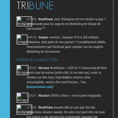
(07h56)
BeatKitano
Jack Thompson est en retraite ou pas ?
Je demande pour les experts en Marketing de tribune de
Factornews™
(04h19)
Sawyer
sveetch > Exposer GTA à 325 millions
d'abonnés, dont plein de non joueurs ? Complètement débile.
Heureusement que Rockstar peut compter sur les experts
Marketing de Factornews.
FRIDAY 07 AUGUST 2026
(22h28)
Nicouse
BeatKitano > (22h13) Y'a beaucoup de liens
morts tout de même (enfin côté JV en tout cas), mais tu
tombes sur des trucs improbables comme cette
encyclopédie, oeuvre d'un seul homme... Fou...
[
cosmovisions.com
]
(22h21)
Nicouse
(07h51) choo.t > merci pour marginalia
(17h35)
BeatKitano
Aucune idée je suis pas fan des
extractions shooter sweaty. En solo c'est peut-être ok mais
bon tarkov a une version pve maintenant (payante par