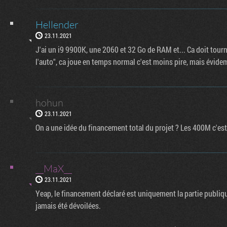
Hellender
23.11.2021
J'ai un i9 9900K, une 2060 et 32 Go de RAM et... Ca doit tourn
l'auto", ca joue en temps normal c'est moins pire, mais évidem
hohun
23.11.2021
On a une idée du financement total du projet ? Les 400M c'est
__MaX__
23.11.2021
Yeap, le financement déclaré est uniquement la partie publi
jamais été dévoilées.