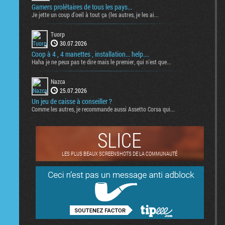
Gamers prolétaires de tous les pays...
Je jette un coup d'oeil à tout ça (les autres, je les ai...
Tuorp
30.07.2026
Coop à 4 , 4 manettes , installation... help....
Haha je ne peux pas te dire mais le premier, qui n'est que...
Nazca
25.07.2026
Un jeu de caisse à conseiller ?
Comme les autres, je recommande aussi Assetto Corsa qui...
SLICE
LES PLUS BEAUX SCREENSHOTS DE LA COMMUNAUTÉ