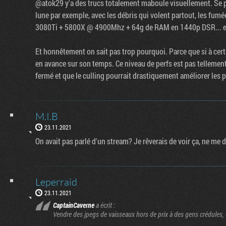
@atok29 y'a des trucs totalement maboule visuellement. Se 
lune par exemple, avec les débris qui volent partout, les fumé
3080Ti + 5800X @ 4900Mhz + 64g de RAM en 1440p DSR... et ce
Et honnêtement on sait pas trop pourquoi. Parce que si à cer
en avance sur son temps. Ce niveau de perfs est pas tellement
fermé et que le culling pourrait drastiquement améliorer les p
M.I.B
23.11.2021
On avait pas parlé d'un stream? Je rêverais de voir ça, ne me d
Leperraid
23.11.2021
CaptainCaverne
a écrit :
Vendre des jpegs de vaisseaux hors de prix à des gens crédules, e