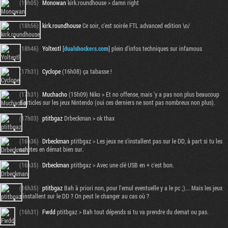
(19h05)
Monowan
kirk.roundhouse > damn right
(18h56)
kirk.roundhouse
Ce soir, c'est soirée FTL advanced edition \o/
(18h46)
Yolteotl
[
dualshockers.com
] plein d'infos techniques sur infamous
(17h31)
Cyclope
(16h08) ça tabasse !
(17h31)
Muchacho
(15h09) Niko > Et no offense, mais 'y a pas non plus beaucoup
d'articles sur les jeux Nintendo (oui ces derniers ne sont pas nombreux non plus).
(17h03)
ptitbgaz
Drbeckman > ok thax
Tribune
(16h36)
Drbeckman
ptitbgaz > Les jeux ne s'installent pas sur le DD, à part si tu les
achètes en démat bien sur.
(16h35)
Drbeckman
ptitbgaz > Avec une clé USB en + c'est bon.
(16h35)
ptitbgaz
Bah à priori non, pour l'emul eventuelle y a le pc ;)... Mais les jeux
s'installent sur le DD ? On peut le changer au cas où ?
(16h31)
Fwdd
ptitbgaz > Bah tout dépends si tu va prendre du demat ou pas.