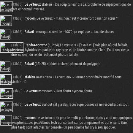
(13h36)
Le vertueux
sfabien > Du coup tu leur dis ça, problème de superpositions de
face et normal inversée.
(13h33)
nycoom
Le vertueux > mais non, faut y croire fort dans ton cœur ^^
(13h33)
Zakwil
remarque si c'est le mh370, ça expliquerai bcp de choses
(13h32)
PandaAnonyme
(13h24) Le vertueux > j'avais vu j'sais plus où qui faisait
des trucs hybrides, en partie du raytrace, et de l'autre comme d'hab. En tt cas, rien à
dire, ça c'est du rendu réellement photo réaliste.
(13h32)
Zakwil
(13h25) sfabien > chevauchement de polygone
(13h31)
sfabien
BeatKitano > Le vertueux > Format propriétaire modifié sous
Matlab :-D
(13h30)
Le vertueux
nycoom > C'est foutu nycoom, foutu.
(13h30)
Le vertueux
Surtout s'il y a des faces superposées ça ne résoudra pas tout.
(13h29)
nycoom
Le vertueux > ok pour le multi plateforme, mais y a qd mm quelques
exceptions...ces jeux/démos tech qui sortent sur pc uniquement et qui ensuite (bien
plus tard) sont adaptés sur console (un peu comme far cry à son époque).