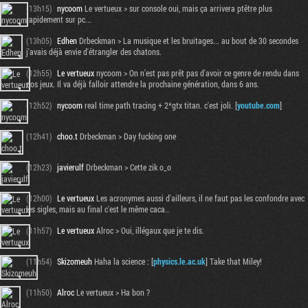
(13h15)
nycoom
Le vertueux > sur console oui, mais ça arrivera ptêtre plus
rapidement sur pc...
(13h05)
Edhen
Drbeckman > La musique et les bruitages... au bout de 30 secondes
j'avais déjà envie d'étrangler des chatons.
(12h55)
Le vertueux
nycoom > On n'est pas prêt pas d'avoir ce genre de rendu dans
nos jeux. Il va déjà falloir attendre la prochaine génération, dans 6 ans.
(12h52)
nycoom
real time path tracing + 2*gtx titan. c'est joli. [
youtube.com
]
(12h41)
choo.t
Drbeckman > Day fucking one
(12h23)
javierulf
Drbeckman > Cette zik o_o
(12h00)
Le vertueux
Les acronymes aussi d'ailleurs, il ne faut pas les confondre avec
les sigles, mais au final c'est le même caca..
(11h57)
Le vertueux
Alroc > Oui, illégaux que je te dis.
(11h54)
Skizomeuh
Haha la science : [
physics.le.ac.uk
] Take that Miley!
(11h50)
Alroc
Le vertueux > Ha bon ?