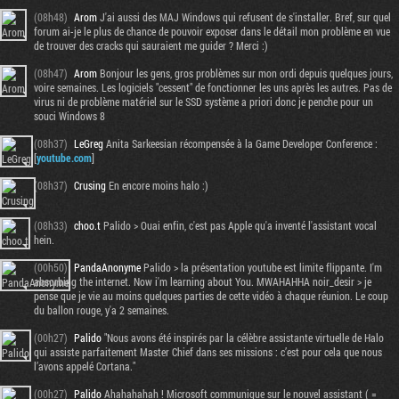
(08h48)
Arom
J'ai aussi des MAJ Windows qui refusent de s'installer. Bref, sur quel
forum ai-je le plus de chance de pouvoir exposer dans le détail mon problème en vue
de trouver des cracks qui sauraient me guider ? Merci :)
(08h47)
Arom
Bonjour les gens, gros problèmes sur mon ordi depuis quelques jours,
voire semaines. Les logiciels "cessent" de fonctionner les uns après les autres. Pas de
virus ni de problème matériel sur le SSD système a priori donc je penche pour un
souci Windows 8
(08h37)
LeGreg
Anita Sarkeesian récompensée à la Game Developer Conference :
[
youtube.com
]
(08h37)
Crusing
En encore moins halo :)
(08h33)
choo.t
Palido > Ouai enfin, c'est pas Apple qu'a inventé l'assistant vocal
hein.
(00h50)
PandaAnonyme
Palido > la présentation youtube est limite flippante. I'm
absorbing the internet. Now i'm learning about You. MWAHAHHA noir_desir > je
pense que je vie au moins quelques parties de cette vidéo à chaque réunion. Le coup
du ballon rouge, y'a 2 semaines.
(00h27)
Palido
"Nous avons été inspirés par la célèbre assistante virtuelle de Halo
qui assiste parfaitement Master Chief dans ses missions : c’est pour cela que nous
l’avons appelé Cortana."
(00h27)
Palido
Ahahahahah ! Microsoft communique sur le nouvel assistant ( =