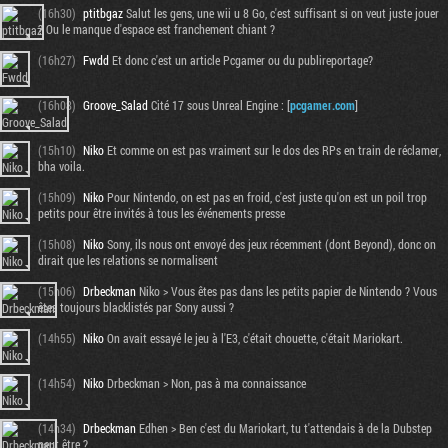
(16h30)
ptitbgaz
Salut les gens, une wii u 8 Go, c'est suffisant si on veut juste jouer
? Ou le manque d'espace est franchement chiant ?
(16h27)
Fwdd
Et donc c'est un article Pcgamer ou du publireportage?
(16h08)
Groove_Salad
Cité 17 sous Unreal Engine : [
pcgamer.com
]
(15h10)
Niko
Et comme on est pas vraiment sur le dos des RPs en train de réclamer,
bha voila.
(15h09)
Niko
Pour Nintendo, on est pas en froid, c'est juste qu'on est un poil trop
petits pour être invités à tous les événements presse
(15h08)
Niko
Sony, ils nous ont envoyé des jeux récemment (dont Beyond), donc on
dirait que les relations se normalisent
(15h06)
Drbeckman
Niko > Vous êtes pas dans les petits papier de Nintendo ? Vous
êtes toujours blacklistés par Sony aussi ?
(14h55)
Niko
On avait essayé le jeu à l'E3, c'était chouette, c'était Mariokart.
(14h54)
Niko
Drbeckman > Non, pas à ma connaissance
(14h34)
Drbeckman
Edhen > Ben c'est du Mariokart, tu t'attendais à de la Dubstep
peut être ?