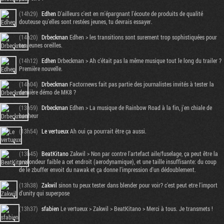
(14h29)
Edhen
D'ailleurs c'est en m'épargnant l'écoute de produits de qualité
douteuse qu'elles sont restées jeunes, tu devrais essayer.
(14h20)
Drbeckman
Edhen > les transitions sont surement trop sophistiquées pour
tes jeunes oreilles.
(14h12)
Edhen
Drbeckman > Ah c'était pas la même musique tout le long du trailer ?
Première nouvelle.
(14h04)
Drbeckman
Factornews fait pas partie des journalistes invités à tester la
dernière démo de MK8 ?
(13h59)
Drbeckman
Edhen > La musique de Rainbow Road à la fin, j'en chiale de
bonheur
(13h54)
Le vertueux
Ah oui ça pourrait être ça aussi.
(13h45)
BeatKitano
Zakwil > Non par contre l'artefact aile/fuselage, ça peut être la
profondeur faible a cet endroit (aerodynamique), et une taille insuffisante: du coup
de le zbuffer envoit du nawak et ça donne l'impression d'un dédoublement.
(13h38)
Zakwil
sinon tu peux tester dans blender pour voir? c'est peut etre l'import
d'unity qui superpose
(13h37)
sfabien
Le vertueux > Zakwil > BeatKitano > Merci à tous. Je transmets !