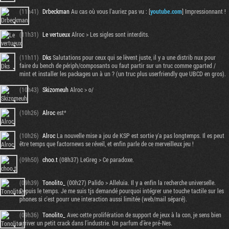
(11h41)
Drbeckman
Au cas où vous l'auriez pas vu : [
youtube.com
] Impressionnant !
(11h31)
Le vertueux
Alroc > Les sigles sont interdits.
(11h11)
Dks
Salutations pour ceux qui se lèvent juste, il y a une distrib nux pour
faire du bench de périph/composants ou faut partir sur un truc comme gparted /
mint et installer les packages un à un ? (un truc plus userfriendly que UBCD en gros).
(10h43)
Skizomeuh
Alroc > o/
(10h26)
Alroc
est*
(10h26)
Alroc
La nouvelle mise a jou de KSP est sortie y'a pas longtemps. Il es peut
être temps que factornews se réveil, et enfin parle de ce merveilleux jeu !
(09h50)
choo.t
(08h37) LeGreg > Ce paradoxe.
(09h39)
Tonolito_
(00h27) Palido > Alleluia. Il y a enfin la recherche universelle.
Depuis le temps. Je me suis tjs demandé pourquoi intégrer une touche tactile sur les
phones si c'est pourr une interaction aussi limitée (web/mail séparé).
(09h36)
Tonolito_
Avec cette prolifération de support de jeux à la con, je sens bien
arriver un petit crack dans l'industrie. Un parfum d'ère pré-Nes.