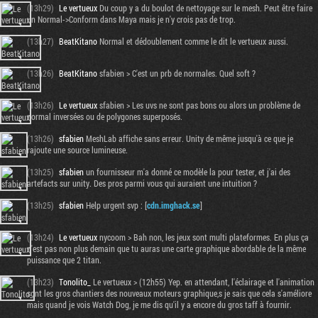
(13h29)
Le vertueux
Du coup y a du boulot de nettoyage sur le mesh. Peut être faire
un Normal->Conform dans Maya mais je n'y crois pas de trop.
(13h27)
BeatKitano
Normal et dédoublement comme le dit le vertueux aussi.
(13h26)
BeatKitano
sfabien > C'est un prb de normales. Quel soft ?
(13h26)
Le vertueux
sfabien > Les uvs ne sont pas bons ou alors un problème de
normal inversées ou de polygones superposés.
(13h26)
sfabien
MeshLab affiche sans erreur. Unity de même jusqu'à ce que je
rajoute une source lumineuse.
(13h25)
sfabien
un fournisseur m'a donné ce modèle la pour tester, et j'ai des
artefacts sur unity. Des pros parmi vous qui auraient une intuition ?
(13h25)
sfabien
Help urgent svp : [
cdn.imghack.se
]
(13h24)
Le vertueux
nycoom > Bah non, les jeux sont multi plateformes. En plus ça
n'est pas non plus demain que tu auras une carte graphique abordable de la même
puissance que 2 titan.
(13h23)
Tonolito_
Le vertueux > (12h55) Yep. en attendant, l'éclairage et l'animation
sont les gros chantiers des nouveaux moteurs graphique,s je sais que cela s'améliore
mais quand je vois Watch Dog, je me dis qu'il y a encore du gros taff à fournir.