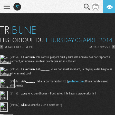
En direct
Digest
HISTORIQUE DU
THURSDAY 03 APRIL 2014
JOUR PRECEDENT
JOUR SUIVANT
(23h54)
Le vertueux
Par contre, j’espère qu'il y aura des nouveautés par rapport à
Carma 2, un nouveau moteur graphique est insuffisant.
(23h50)
Le vertueux
Ash_______ > Heu non il est excellent, la physique des bagnoles
est vraiment cool.
(23h47)
Ash_______
Haha le Carmafeddon KS [
youtube.com
] D'une nullité assez
affligeante
(21h52)
zouz
kirk.roundhouse > Foutredieu ! Je l'avais zappé celui là !
(19h07)
Niko
Muchacho > On a testé DK :)