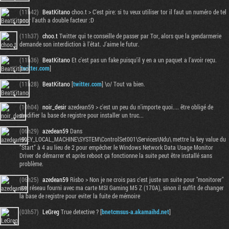
(11h42)
BeatKitano
choo.t > C'est pire: si tu veux utiliser tor il faut un numéro de tel
pour l'auth a double facteur :D
(11h37)
choo.t
Twitter qui te conseille de passer par Tor, alors que la gendarmerie
demande son interdiction à l'état. J'aime le futur.
(11h36)
BeatKitano
Et c'est pas un fake puisqu'il y en a un paquet a l'avoir reçu.
[
twitter.com
]
(11h28)
BeatKitano
[
twitter.com
] \o/ Tout va bien.
(10h04)
noir_desir
azedean59 > c'est un peu du n'importe quoi.... être obligé de
modifier la base de registre pour installer un truc...
(06h29)
azedean59
Dans
HKEY_LOCAL_MACHINE\SYSTEM\ControlSet001\Services\Ndu\ mettre la key value du
“Start” à 4 au lieu de 2 pour empêcher le Windows Network Data Usage Monitor
Driver de démarrer et après reboot ça fonctionne la suite peut être installé sans
problème.
(06h25)
azedean59
Risbo > Non je ne crois pas c'est juste un suite pour "monitorer"
son réseau fourni avec ma carte MSI Gaming M5 Z (170A), sinon il suffit de changer
la base de registre pour eviter la fuite de mémoire
(03h57)
LeGreg
True detective ? [
bnetcmsus-a.akamaihd.net
]