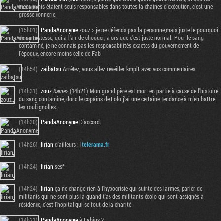
mecs punis étaient seuls responsables dans toutes la chaines d'exécution, c'est une
grosse connerie.
(15h01)
PandaAnonyme
zouz > je ne défends pas la personne,mais juste le pourquoi
de sa tristesse, qui a l'air de choquer, alors que c'est juste normal. Pour le sang
contaminé, je ne connais pas les responsabilités exactes du gouvernement de
l'époque, encore moins celle de Fab
(14h54)
zaibatsu
Arrêtez, vous allez réveiller kmplt avec vos commentaires.
(14h31)
zouz
Kame
> (14h21) Mon grand père est mort en partie à cause de l'histoire
du sang contaminé, donc le copains de Lolo j'ai une certaine tendance à m'en battre
les roubignolles.
(14h30)
PandaAnonyme
D'accord.
(14h26)
lirian
d'ailleurs : [
telerama.fr
]
(14h24)
lirian
ses*
(14h24)
lirian
ça ne change rien à l'hypocrisie qui suinte des larmes, parler de
militants qui ne sont plus là quand t'as des militants écolo qui sont assignés à
résidence, c'est l'hopital qui se fout de la charité
(14h21)
PandaAnonyme
à Fabius ?