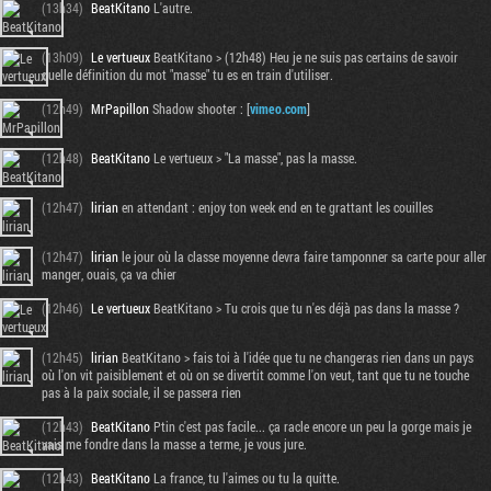
(13h34)
BeatKitano
L'autre.
(13h09)
Le vertueux
BeatKitano > (12h48) Heu je ne suis pas certains de savoir
quelle définition du mot "masse" tu es en train d'utiliser.
(12h49)
MrPapillon
Shadow shooter : [
vimeo.com
]
(12h48)
BeatKitano
Le vertueux > "La masse", pas la masse.
(12h47)
lirian
en attendant : enjoy ton week end en te grattant les couilles
(12h47)
lirian
le jour où la classe moyenne devra faire tamponner sa carte pour aller
manger, ouais, ça va chier
(12h46)
Le vertueux
BeatKitano > Tu crois que tu n'es déjà pas dans la masse ?
(12h45)
lirian
BeatKitano > fais toi à l'idée que tu ne changeras rien dans un pays
où l'on vit paisiblement et où on se divertit comme l'on veut, tant que tu ne touche
pas à la paix sociale, il se passera rien
(12h43)
BeatKitano
Ptin c'est pas facile... ça racle encore un peu la gorge mais je
vais me fondre dans la masse a terme, je vous jure.
(12h43)
BeatKitano
La france, tu l'aimes ou tu la quitte.