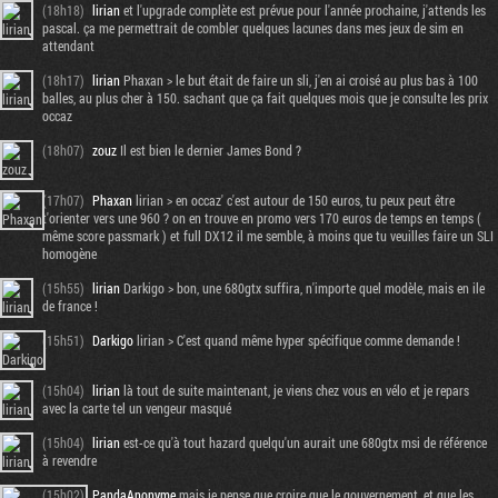
(18h18)
lirian
et l'upgrade complète est prévue pour l'année prochaine, j'attends les
pascal. ça me permettrait de combler quelques lacunes dans mes jeux de sim en
attendant
(18h17)
lirian
Phaxan > le but était de faire un sli, j'en ai croisé au plus bas à 100
balles, au plus cher à 150. sachant que ça fait quelques mois que je consulte les prix
occaz
(18h07)
zouz
Il est bien le dernier James Bond ?
(17h07)
Phaxan
lirian > en occaz' c'est autour de 150 euros, tu peux peut être
t'orienter vers une 960 ? on en trouve en promo vers 170 euros de temps en temps (
même score passmark ) et full DX12 il me semble, à moins que tu veuilles faire un SLI
homogène
(15h55)
lirian
Darkigo > bon, une 680gtx suffira, n'importe quel modèle, mais en ile
de france !
(15h51)
Darkigo
lirian > C'est quand même hyper spécifique comme demande !
(15h04)
lirian
là tout de suite maintenant, je viens chez vous en vélo et je repars
avec la carte tel un vengeur masqué
(15h04)
lirian
est-ce qu'à tout hazard quelqu'un aurait une 680gtx msi de référence
à revendre
(15h02)
PandaAnonyme
mais je pense que croire que le gouvernement, et que les