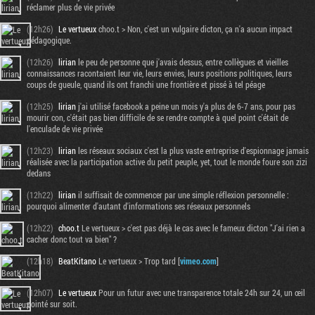
réclamer plus de vie privée
(12h26)
Le vertueux
choo.t > Non, c'est un vulgaire dicton, ça n'a aucun impact
pédagogique.
(12h26)
lirian
le peu de personne que j'avais dessus, entre collègues et vieilles
connaissances racontaient leur vie, leurs envies, leurs positions politiques, leurs
coups de gueule, quand ils ont franchi une frontière et pissé à tel péage
(12h25)
lirian
j'ai utilisé facebook a peine un mois y'a plus de 6-7 ans, pour pas
mourir con, c'était pas bien difficile de se rendre compte à quel point c'était de
l'enculade de vie privée
(12h23)
lirian
les réseaux sociaux c'est la plus vaste entreprise d'espionnage jamais
réalisée avec la participation active du petit peuple, yet, tout le monde foure son zizi
dedans
(12h22)
lirian
il suffisait de commencer par une simple réflexion personnelle :
pourquoi alimenter d'autant d'informations ses réseaux personnels
(12h22)
choo.t
Le vertueux > c'est pas déjà le cas avec le fameux dicton "J'ai rien a
cacher donc tout va bien" ?
(12h18)
BeatKitano
Le vertueux > Trop tard [
vimeo.com
]
(12h07)
Le vertueux
Pour un futur avec une transparence totale 24h sur 24, un œil
pointé sur soit.