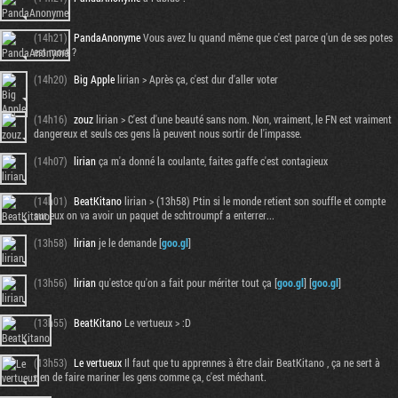
(14h21)
PandaAnonyme
Vous avez lu quand même que c'est parce q'un de ses potes
est mort ?
(14h20)
Big Apple
lirian > Après ça, c'est dur d'aller voter
(14h16)
zouz
lirian > C'est d'une beauté sans nom. Non, vraiment, le FN est vraiment
dangereux et seuls ces gens là peuvent nous sortir de l'impasse.
(14h07)
lirian
ça m'a donné la coulante, faites gaffe c'est contagieux
(14h01)
BeatKitano
lirian > (13h58) Ptin si le monde retient son souffle et compte
sur eux on va avoir un paquet de schtroumpf a enterrer...
(13h58)
lirian
je le demande [
goo.gl
]
(13h56)
lirian
qu'estce qu'on a fait pour mériter tout ça [
goo.gl
] [
goo.gl
]
(13h55)
BeatKitano
Le vertueux > :D
(13h53)
Le vertueux
Il faut que tu apprennes à être clair BeatKitano , ça ne sert à
rien de faire mariner les gens comme ça, c'est méchant.