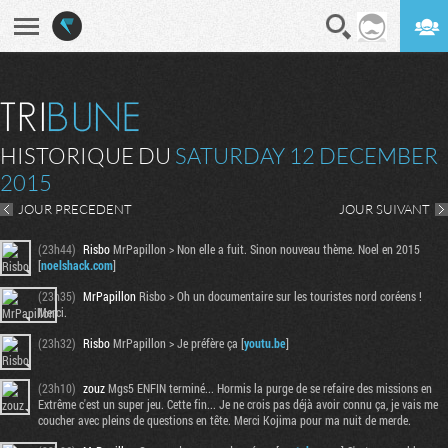
En direct
Digest
HISTORIQUE DU
SATURDAY 12 DECEMBER
2015
JOUR PRECEDENT
JOUR SUIVANT
(23h44)
Risbo
MrPapillon > Non elle a fuit. Sinon nouveau thème. Noel en 2015
[
noelshack.com
]
(23h35)
MrPapillon
Risbo > Oh un documentaire sur les touristes nord coréens !
Merci.
(23h32)
Risbo
MrPapillon > Je préfère ça [
youtu.be
]
(23h10)
zouz
Mgs5 ENFIN terminé... Hormis la purge de se refaire des missions en
Extrême c'est un super jeu. Cette fin... Je ne crois pas déjà avoir connu ça, je vais me
coucher avec pleins de questions en tête. Merci Kojima pour ma nuit de merde.