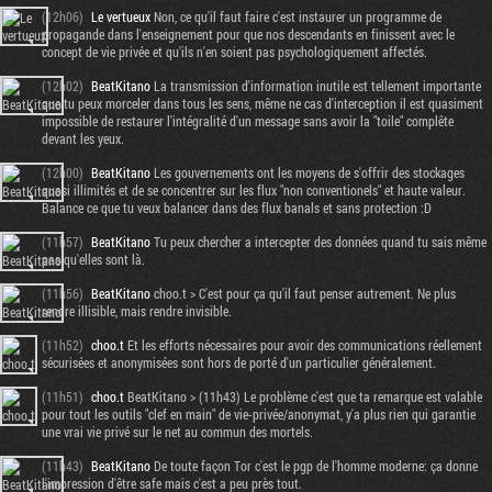
(12h06)
Le vertueux
Non, ce qu'il faut faire c'est instaurer un programme de
propagande dans l'enseignement pour que nos descendants en finissent avec le
concept de vie privée et qu'ils n'en soient pas psychologiquement affectés.
(12h02)
BeatKitano
La transmission d'information inutile est tellement importante
que tu peux morceler dans tous les sens, même ne cas d'interception il est quasiment
impossible de restaurer l'intégralité d'un message sans avoir la "toile" complête
devant les yeux.
(12h00)
BeatKitano
Les gouvernements ont les moyens de s'offrir des stockages
quasi illimités et de se concentrer sur les flux "non conventionels" et haute valeur.
Balance ce que tu veux balancer dans des flux banals et sans protection :D
(11h57)
BeatKitano
Tu peux chercher a intercepter des données quand tu sais même
pas qu'elles sont là.
(11h56)
BeatKitano
choo.t > C'est pour ça qu'il faut penser autrement. Ne plus
rendre illisible, mais rendre invisible.
(11h52)
choo.t
Et les efforts nécessaires pour avoir des communications réellement
sécurisées et anonymisées sont hors de porté d'un particulier généralement.
(11h51)
choo.t
BeatKitano > (11h43) Le problème c'est que ta remarque est valable
pour tout les outils "clef en main" de vie-privée/anonymat, y'a plus rien qui garantie
une vrai vie privé sur le net au commun des mortels.
(11h43)
BeatKitano
De toute façon Tor c'est le pgp de l'homme moderne: ça donne
l'impression d'être safe mais c'est a peu près tout.