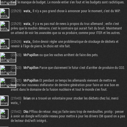
c'est le manque de budget. Le monde entier s'en fout et les budgets sont rachitiques.
(22h29)
wata_
Il n'y a pas grand chose à annoncer pour le moment, c'est du WiP.
(22h29)
wata_
Il y a eu pas mal de news à propos du truc allemand ; enfin c'est
prévu que le machin démarre, c'est le contraire qui aurait fait du bruit. Maintenant
on attend de voir les avancées que ca va produire, comme pour ITER et les autres.
(22h26)
wata_
Entre devoir régler une problématique de stockage de déchets et
revenir à l'âge de pierre, le choix est vite fait.
(22h23)
MrPapillon
ou que les vaches arrêtent de faire des pets.
(22h23)
MrPapillon
Parce que clairement le futur c'est d'arrêter de produire du CO2.
(22h21)
MrPapillon
Et pendant ce temps les allemands viennent de mettre en
marche leur nouveau stellarator de dernière génération pour faire un vrai bon en
avant dans le domaine de la fusion nucléaire et tout le monde s'en fout.
(21h43)
lirian
on a trouvé un volontaire pour stocker les déchets chez lui, merci
wata_ !
(21h42)
Dks
Pffiou de retour. maj pc faite sans trop de merdouilles. protip : penser
à avoir un dongle wifi/cable reseau pour mettre à jour les drivers CM quand on a pas
de lecteur dvd/wifi intégré..