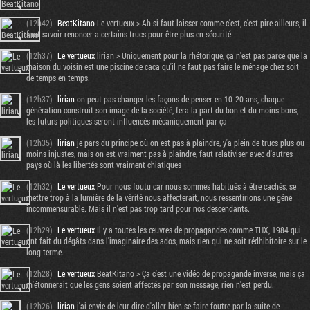
(12h42)
BeatKitano
Le vertueux > Ah si faut laisser comme c'est, c'est pire ailleurs, il
faut savoir renoncer a certains trucs pour être plus en sécurité.
(12h37)
Le vertueux
lirian > Uniquement pour la rhétorique, ça n'est pas parce que la
maison du voisin est une piscine de caca qu'il ne faut pas faire le ménage chez soit
de temps en temps.
(12h37)
lirian
on peut pas changer les façons de penser en 10-20 ans, chaque
génération construit son image de la société, fera la part du bon et du moins bons,
les futurs politiques seront influencés mécaniquement par ça
(12h35)
lirian
je pars du principe où on est pas à plaindre, y'a plein de trucs plus ou
moins injustes, mais on est vraiment pas à plaindre, faut relativiser avec d'autres
pays où là les libertés sont vraiment chiatiques
(12h32)
Le vertueux
Pour nous foutu car nous sommes habitués à être cachés, se
mettre trop à la lumière de la vérité nous affecterait, nous ressentirions une gêne
incommensurable. Mais il n'est pas trop tard pour nos descendants.
(12h29)
Le vertueux
Il y a toutes les œuvres de propagandes comme THX, 1984 qui
ont fait du dégâts dans l'imaginaire des ados, mais rien qui ne soit rédhibitoire sur le
long terme.
(12h28)
Le vertueux
BeatKitano > Ça c'est une vidéo de propagande inverse, mais ça
m'étonnerait que les gens soient affectés par son message, rien n'est perdu.
(12h26)
lirian
j'ai envie de leur dire d'aller bien se faire foutre par la suite de