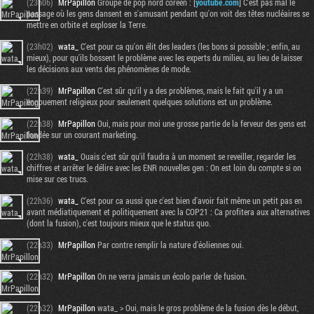
(23h06)
MrPapillon
Groupe de pop nord coréen : [
youtube.com
] C'est pas mal le
passage où les gens dansent en s'amusant pendant qu'on voit des têtes nucléaires se
mettre en orbite et exploser la Terre.
(23h02)
wata_
C'est pour ca qu'on élit des leaders (les bons si possible ; enfin, au
mieux), pour qu'ils bossent le problème avec les experts du milieu, au lieu de laisser
les décisions aux vents des phénomènes de mode.
(22h39)
MrPapillon
C'est sûr qu'il y a des problèmes, mais le fait qu'il y a un
engouement religieux pour seulement quelques solutions est un problème.
(22h38)
MrPapillon
Oui, mais pour moi une grosse partie de la ferveur des gens est
fondée sur un courant marketing.
(22h38)
wata_
Ouais c'est sûr qu'il faudra à un moment se reveiller, regarder les
chiffres et arrêter le délire avec les ENR nouvelles gen : On est loin du compte si on
mise sur ces trucs.
Tribune
(22h36)
wata_
C'est pour ca aussi que c'est bien d'avoir fait même un petit pas en
avant médiatiquement et politiquement avec la COP21 : Ca profitera aux alternatives
(dont la fusion), c'est toujours mieux que le status quo.
(22h33)
MrPapillon
Par contre remplir la nature d'éoliennes oui.
(22h32)
MrPapillon
On ne verra jamais un écolo parler de fusion.
(22h32)
MrPapillon
wata_ > Oui, mais le gros problème de la fusion dès le début,