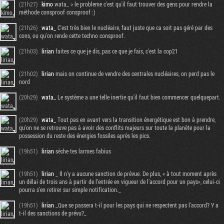
(21h27)
kimo
wata_ > le probleme c'est qu'il faut trouver des gens pour rendre la
méthode consproof consproof :)
(21h26)
wata_
C'est très bien le nucléaire, faut juste que ca soit pas géré par des
cons, ou qu'on rende cette techno consproof.
(21h03)
lirian
faites ce que je dis, pas ce que je fais, c'est la cop21
(21h02)
lirian
mais on continue de vendre des centrales nucléaires, on perd pas le
nord
(20h29)
wata_
Le système a une telle inertie qu'il faut bien commencer quelquepart.
(20h29)
wata_
Tout pas en avant vers la transition énergétique est bon à prendre,
qu'on ne se retrouve pas à avoir des conflits majeurs sur toute la planète pour la
possession du reste des énergies fossiles après les pics.
(19h51)
lirian
sèche tes larmes fabius
(19h51)
lirian
_ Il n'y a aucune sanction de prévue. De plus, « à tout moment après
un délai de trois ans à partir de l’entrée en vigueur de l’accord pour un pays», celui-ci
pourra s’en retirer sur simple notification._
(19h51)
lirian
_Que se passera t-il pour les pays qui ne respectent pas l'accord? Y a
t-il des sanctions de prévu?_