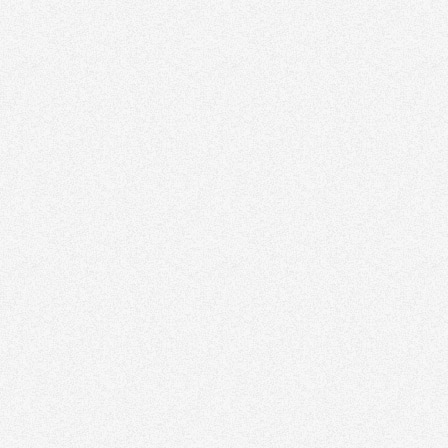
Tribune
Factornews