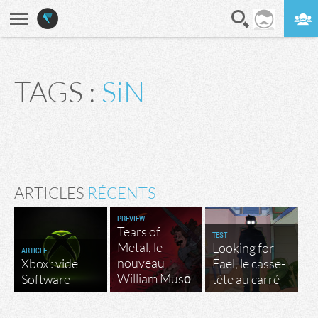
En direct
Digest
TAGS :
SiN
ARTICLES
RÉCENTS
PREVIEW
Tears of
TEST
Metal, le
Looking for
ARTICLE
nouveau
Xbox : vide
Fael, le casse-
William Musō
Software
tête au carré