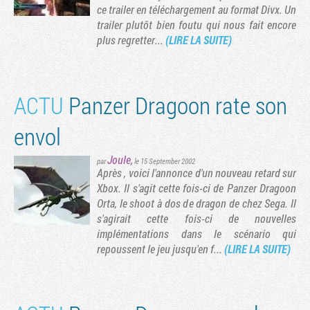
ce trailer en téléchargement au format Divx. Un
trailer plutôt bien foutu qui nous fait encore
plus regretter...
(LIRE LA SUITE)
ACTU
Panzer Dragoon rate son
envol
Joule
,
par
le 15 September 2002
Après , voici l'annonce d'un nouveau retard sur
récédente
Xbox. Il s'agit cette fois-ci de Panzer Dragoon
Tribune
Orta, le shoot à dos de dragon de chez Sega. Il
s'agirait cette fois-ci de nouvelles
implémentations dans le scénario qui
repoussent le jeu jusqu'en f...
(LIRE LA SUITE)