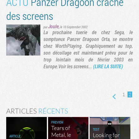
ACTU
Panzer Dragoon crache
des screens
Joule
,
par
le 10 September 2002
La prochaine tuerie de chez Sega, le
somptueux Panzer Dragoon Orta, se montre
chez WorthPlaying. Graphiquement au top,
son décollage est maintenant prévu pour le
trop lointain mois de février 2003 en
Europe.Voir les screens...
(LIRE LA SUITE)
1
2
ARTICLES
RÉCENTS
PREVIEW
Tears of
TEST
Metal, le
Looking for
ARTICLE