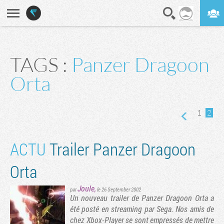
En direct
Digest
TAGS :
Panzer Dragoon
récédente
Orta
1
2
ACTU
Trailer Panzer Dragoon
Orta
Joule
,
par
le 26 September 2002
Un nouveau trailer de Panzer Dragoon Orta a
été posté en streaming par Sega. Nos amis de
chez Xbox-Player se sont empressés de mettre