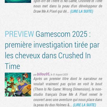
Spin-off de There Is No Game, Crushed In Time
nous met dans la peau d'un développeur de
Draw Me A Pixel qui dé...
(LIRE LA SUITE)
PREVIEW
Gamescom 2025 :
première investigation tirée par
les cheveux dans Crushed In
Time
Tribune
billou95
,
par
le 31 August 2025
Après un premier titre dont le narrateur ne
voulait vraiment pas qu'on en voit le bout
(There Is No Game: Wrong Dimension), le non-
studio français Draw Me A Pixel remet le
couvert avec une aventure qui nous place dans
la peau du duo Holmes &...
(LIRE LA SUITE)