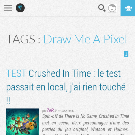
En direct
Digest
TAGS :
Draw Me A Pixel
1
TEST
Crushed In Time : le test
passait en local, j'ai rien touché
!!
ZeP
,
par
le 10 June 2026
Spin-off de There Is No Game, Crushed In Time
met en scène deux personnages d'une des
parties du jeu originel, Watson et Holmes.