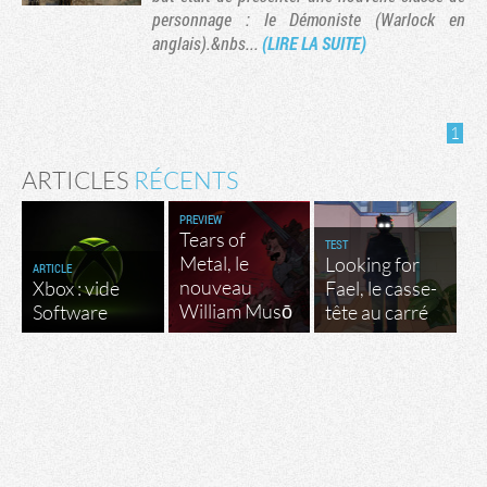
personnage : le Démoniste (Warlock en
anglais).&nbs...
(LIRE LA SUITE)
1
ARTICLES
RÉCENTS
PREVIEW
Tears of
TEST
Metal, le
Looking for
ARTICLE
nouveau
Xbox : vide
Fael, le casse-
Tribune
William Musō
Software
tête au carré
Factornews