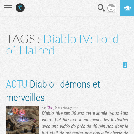
En direct
Digest
TAGS :
Diablo IV: Lord
of Hatred
1
ACTU
Diablo : démons et
merveilles
CBL
,
par
le 12 February 2026
Diablo fête ses 30 ans cette année (vous êtes
vieux !) et Blizzard a commencé les festivités
avec une vidéo de près de 40 minutes dont le
but était de présenter une nouvelle classe de