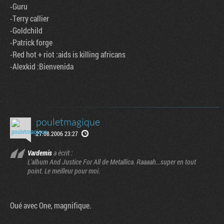
-Guru
-Terry callier
-Goldchild
-Patrick forge
-Red hot + riot :aids is killing africans
-Alexkid :Bienvenida
pouletmagique
27.08.2006 23:27
Vardemis
a écrit :
L'album And Justice For All de Metallica. Raaaah...super en tout
point. Le meilleur pour moi.
Oué avec One, magnifique.