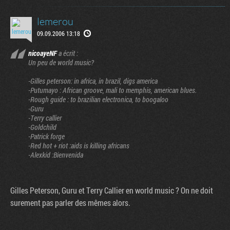
lemerou
09.09.2006 13:18
nicoayeNF
a écrit :
Un peu de world music?
-Gilles peterson: in africa, in brazil, digs america
-Putumayo : African groove, mali to memphis, american blues.
-Rough guide : to brazilian electronica, to boogaloo
-Guru
-Terry callier
-Goldchild
-Patrick forge
-Red hot + riot :aids is killing africans
-Alexkid :Bienvenida
Gilles Peterson, Guru et Terry Callier en world music ? On ne doit
surement pas parler des mêmes alors.