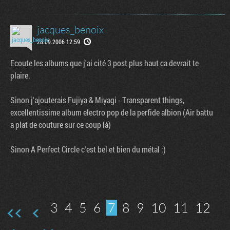
jacques_benoix
28.09.2006 12:59
Ecoute les albums que j'ai cité 3 post plus haut ca devrait te
plaire.
Sinon j'ajouterais Fujiya & Miyagi - Transparent things,
excellentissime album electro pop de la perfide albion (Air battu
a plat de couture sur ce coup là)
Sinon A Perfect Circle c'est bel et bien du métal :)
3
4
5
6
7
8
9
10
11
12