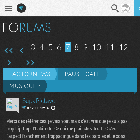
En direct
Diges
3
4
5
6
7
8
9
10
11
12
FACTORNEWS
PAUSE-CAFÉ
MUSIQUE ?
SupaPictave
26.07.2006 22:14
Merci des références, je vais voir, mais c'est vrai que je suis pas
trop hip-hop d'habitude. Ce qui me plait chez les TTC c'est
l'aspect franchement frappadingue dans les paroles et le sons.