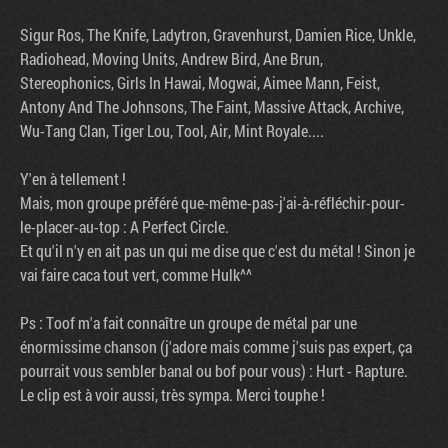
Sigur Ros, The Knife, Ladytron, Gravenhurst, Damien Rice, Unkle,
Radiohead, Moving Units, Andrew Bird, Ane Brun,
Stereophonics, Girls In Hawai, Mogwai, Aimee Mann, Feist,
Antony And The Johnsons, The Faint, Massive Attack, Archive,
Wu-Tang Clan, Tiger Lou, Tool, Air, Mint Royale....
Y'en à tellement !
Mais, mon groupe préféré que-même-pas-j'ai-à-réfléchir-pour-
le-placer-au-top : A Perfect Circle.
Et qu'il n'y en ait pas un qui me dise que c'est du métal ! Sinon je
vai faire caca tout vert, comme Hulk^^
Ps : Toof m'a fait connaître un groupe de métal par une
énormissime chanson (j'adore mais comme j'suis pas expert, ça
pourrait vous sembler banal ou bof pour vous) : Hurt - Rapture.
Le clip est à voir aussi, très sympa. Merci touphe !