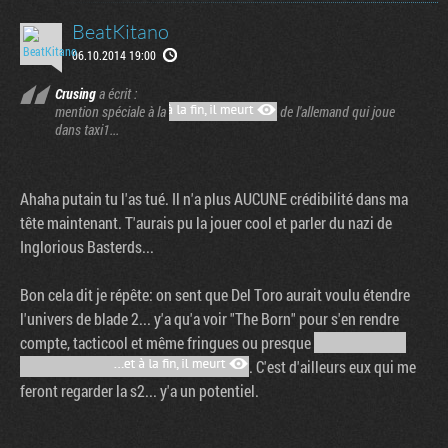
BeatKitano
06.10.2014 19:00
Crusing
a écrit :
mention spéciale à la
de l'allemand qui joue
dans taxi1...
Ahaha putain tu l'as tué. Il n'a plus AUCUNE crédibilité dans ma
tête maintenant. T'aurais pu la jouer cool et parler du nazi de
Inglorious Basterds...
Bon cela dit je répête: on sent que Del Toro aurait voulu étendre
l'univers de blade 2... y'a qu'a voir "The Born" pour s'en rendre
compte, tacticool et même fringues ou presque
. C'est d'ailleurs eux qui me
feront regarder la s2... y'a un potentiel.