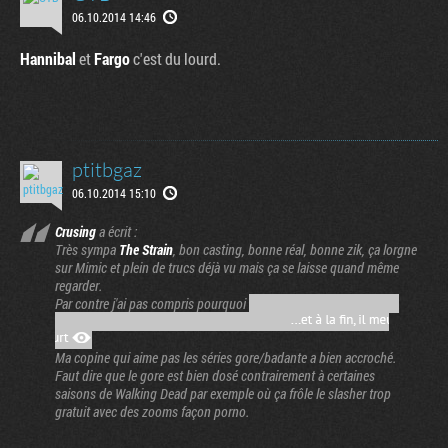
06.10.2014 14:46
Hannibal
et
Fargo
c'est du lourd.
ptitbgaz
06.10.2014 15:10
Crusing
a écrit :
Très sympa
The Strain
, bon casting, bonne réal, bonne zik, ça lorgne
sur Mimic et plein de trucs déjà vu mais ça se laisse quand même
regarder.
Par contre j'ai pas compris pourquoi
Ma copine qui aime pas les séries gore/badante a bien accroché.
Faut dire que le gore est bien dosé contrairement à certaines
saisons de Walking Dead par exemple où ça frôle le slasher trop
gratuit avec des zooms façon porno.