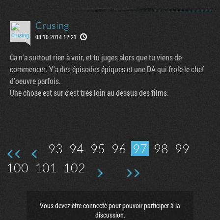
Crusing
08.10.2014 12:21
Ca n'a surtout rien à voir, et tu juges alors que tu viens de
commencer. Y'a des épisodes épiques et une DA qui frole le chef
d'oeuvre parfois.
Une chose est sur c'est très loin au dessus des films.
93
94
95
96
97
98
99
100
101
102
Vous devez être connecté pour pouvoir participer à la
discussion.