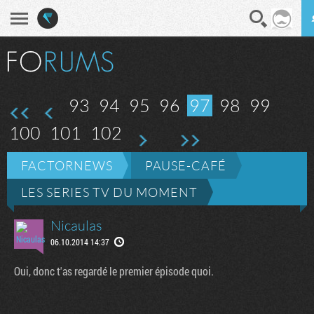
En direct
Diges
e
 page
93
94
95
96
97
98
99
100
101
102
FACTORNEWS
PAUSE-CAFÉ
LES SERIES TV DU MOMENT
Nicaulas
06.10.2014 14:37
Oui, donc t'as regardé le premier épisode quoi.