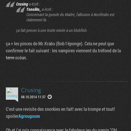
Crusing
a écrit :
Tonolito_
a écrit :
Concernant la gueule du Maitre, l'allusion à Nosfératu est
clairement là.
ça fait penser à une truite mixée à un blobfish.
ça + les pinces de Mr.Krabs (Bob l'éponge). Cela ne peut que
confirmer le fait suivant : les vampires viennent du tréfond de la
terre
océan.
Crusing
08.10.2014 11:37
C'est une revisite des snorkies en fait! avec la trompe et tout!
spoiler
Agrougoum
Oh et j'ai pris connaissance avec le fabuleux jeu du gamin "OH