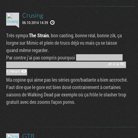
Crusing
06.10.2014 14:39
Très sympa
The Strain
, bon casting, bonne réal, bonne zik, ça
lorgne sur Mimic et plein de trucs déjà vu mais ça se laisse
quand même regarder.
Par contre j'ai pas compris pourquoi
Ma copine qui aime pas les séries gore/badante a bien accroché.
Tribune
Faut dire que le gore est bien dosé contrairement à certaines
saisons de Walking Dead par exemple où ça frôle le slasher trop
gratuit avec des zooms façon porno.
GTB