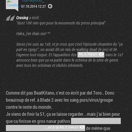
07.10.2014 12:27
Crusing
a écrit :
"dont 10K rien que pour la moumoute du perso principal"
Haha, j'en étais sur! ^^
Sinon j'en suis au 1x8, et je crois que c'est l'épisode chranière du "ça
part en zgegz", on aurait dit un mix de walking dead (le jeu) et de
l'agence tout risque. Et l'apparition des
dans le 1x7
annonce bien que ça va partir dans le schéma de la série de genre
e
 page
avec tous les schémas et clichés inhérents.
Comme dit pas BeatKitano, c'est co écrit par del Toro.. Donc
beaucoup de ref. à Blade 2 avec les sang purs/virus/groupe
contre le reste du monde.
Je viens de finir la S1, ça se laisse regarder...mais j'ai bien peur
que ca finisse en gros nanar pathos
de même que