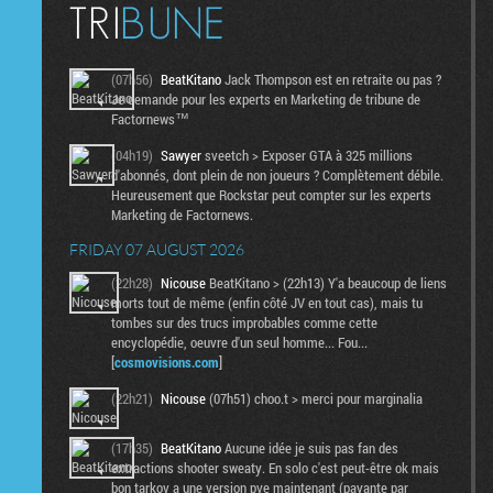
(07h56)
BeatKitano
Jack Thompson est en retraite ou pas ?
Je demande pour les experts en Marketing de tribune de
Factornews™
(04h19)
Sawyer
sveetch > Exposer GTA à 325 millions
d'abonnés, dont plein de non joueurs ? Complètement débile.
Heureusement que Rockstar peut compter sur les experts
Marketing de Factornews.
FRIDAY 07 AUGUST 2026
(22h28)
Nicouse
BeatKitano > (22h13) Y'a beaucoup de liens
morts tout de même (enfin côté JV en tout cas), mais tu
tombes sur des trucs improbables comme cette
encyclopédie, oeuvre d'un seul homme... Fou...
[
cosmovisions.com
]
(22h21)
Nicouse
(07h51) choo.t > merci pour marginalia
(17h35)
BeatKitano
Aucune idée je suis pas fan des
extractions shooter sweaty. En solo c'est peut-être ok mais
bon tarkov a une version pve maintenant (payante par