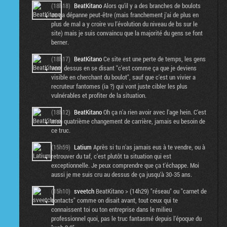
(18h18)
BeatKitano
Alors qu'il y a des branches de boulots
ou ça dépanne peut-être (mais franchement j'ai de plus en
plus de mal a y croire vu l'évolution du niveau de bs sur le
site) mais je suis convaincu que la majorité du gens se font
berner.
(18h17)
BeatKitano
Ce site est une perte de temps, les gens
vont dessus en se disant "c'est comme ça que je deviens
visible en cherchant du boulot", sauf que c'est un vivier a
recruteur fantomes (ia ?) qui vont juste cibler les plus
vulnérables et profiter de la situation.
(18h12)
BeatKitano
Oh ça n'a rien avoir avec l'age hein. C'est
mon quatrième changement de carrière, jamais eu besoin de
ce truc.
(15h59)
Latium
Après si tu n'as jamais eus à te vendre, ou à
retrouver du taf, c'est plutôt ta situation qui est
exceptionnelle. Je peux comprendre que ça t'échappe. Moi
aussi je me suis cru au dessus de ça jusqu'à 30-35 ans.
(15h10)
sveetch
BeatKitano > (14h29) "réseau" ou "carnet de
contacts" comme on disait avant, tout ceux qui te
connaissent toi ou ton entreprise dans le milieu
professionnel quoi, pas le truc fantasmé depuis l'époque du