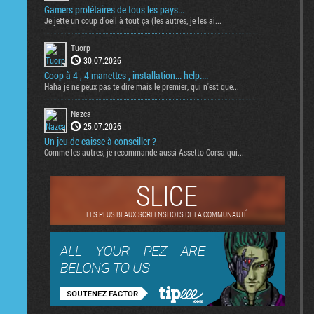
Gamers prolétaires de tous les pays...
Je jette un coup d'oeil à tout ça (les autres, je les ai...
Tuorp
30.07.2026
Coop à 4 , 4 manettes , installation... help....
Haha je ne peux pas te dire mais le premier, qui n'est que...
Nazca
25.07.2026
Un jeu de caisse à conseiller ?
Comme les autres, je recommande aussi Assetto Corsa qui...
SLICE
LES PLUS BEAUX SCREENSHOTS DE LA COMMUNAUTÉ