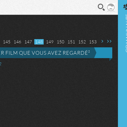
En direct
145
146
147
Page suivante
148
Dernière page
149
150
151
152
153
ER FILM QUE VOUS AVEZ REGARDÉ²
²