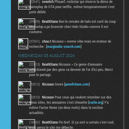
(22h41)
sveetch
Pfouarf, rockstar qui réserve la démo de
gameplay de GTA pour netflix, même temporairement c'est
juste débile
(09h09)
BeatKitano
Bon le remake de halo est sorti du coup
Microslop a pu licencier chez Halo Studio comme il est
coutume.
(07h51)
choo.t
Nicouse > meme vibe mais en moteur de
recherche : [
marginalia-search.com
]
WEDNESDAY 05 AUGUST 2026
(22h13)
BeatKitano
Nicouse > Ce genre d'annuaire
sélectionné par des gens va devenir de l'or d'ici peu. Merci
pour le partage.
(22h12)
Nicouse
Genre [
penofchaos.com
]
(22h10)
Nicouse
Pour ceux qui veulent retomber sur des
vieux sites, les annuaires c'est chouette [
curlie.org
] Y'a
même Factor News (en deux mots) dans la section
actualités.
(18h42)
BeatKitano
Fin bref. Si ça sert a certain c'est cool,
mais perso le site me débecte.