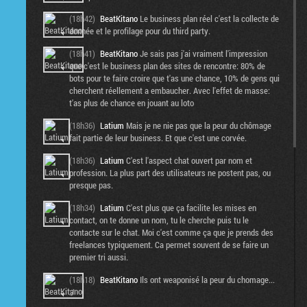
(18h42)
BeatKitano
Le business plan réel c'est la collecte de
donnée et le profilage pour du third party.
(18h41)
BeatKitano
Je sais pas j'ai vraiment l'impression
que c'est le business plan des sites de rencontre: 80% de
bots pour te faire croire que t'as une chance, 10% de gens qui
cherchent réellement a embaucher. Avec l'effet de masse:
t'as plus de chance en jouant au loto
(18h36)
Latium
Mais je ne nie pas que la peur du chômage
fait partie de leur business. Et que c'est une corvée.
(18h36)
Latium
C'est l'aspect chat ouvert par nom et
profession. La plus part des utilisateurs ne postent pas, ou
presque pas.
(18h34)
Latium
C'est plus que ça facilite les mises en
contact, on te donne un nom, tu le cherche puis tu le
contacte sur le chat. Moi c'est comme ça que je prends des
freelances typiquement. Ca permet souvent de se faire un
premier tri aussi.
(18h18)
BeatKitano
Ils ont weaponisé la peur du chomage...
:/