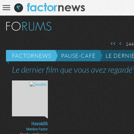
Communauté
Recherche
Première page
Page précédente
144
FACTORNEWS
PAUSE-CAFÉ
LE DERNI
Le dernier film que vous avez regardé
Havok06
Membre Factor