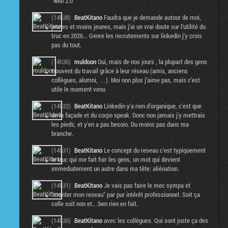
"web 2.0"
(14h38)
BeatKitano
Faudra que je demande autour de moi,
jeunes et moins jeunes, mais j'ai un vrai doute sur l'utilité du
truc en 2026... Genre les recrutements sur linkedin j'y crois
pas du tout.
(14h36)
muldoon
Oui, mais de nos jours , la plupart des gens
trouvent du travail grâce à leur réseau (amis, anciens
collègues, alumni, …). Moi non plus j’aime pas, mais c’est
utile le moment venu
(14h32)
BeatKitano
Linkedin y'a rien d'organique, c'est que
de la façade et du corpo speak. Donc non jamais j'y mettrais
les pieds, et y'en a pas besoin. Du moins pas dans ma
branche.
(14h31)
BeatKitano
Le concept du reseau c'est typiquement
le truc qui me fait fuir les gens, un mot qui devient
immediatement un autre dans ma tête: aliénation.
(14h31)
BeatKitano
Je vais pas faire le mec sympa et
"monter mon reseau" par pur intérêt professionnel. Soit ça
colle soit non et.. .ben rien en fait.
(14h30)
BeatKitano
avec les collègues. Qui sont juste ça des