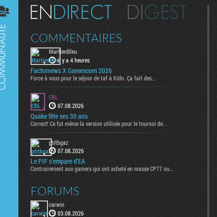
Digest
COMMENTAIRES
MartienBleu
il y a 4 heures
Factornews X Gamescom 2026
Force à vous pour le séjour de taf à Köln. Ça fait des...
CBL
07.08.2026
Quake fête ses 30 ans
Correct! Ce fut même la version utilisée pour le tournoi de...
ptitbgaz
07.08.2026
Le PIF s'empare d'EA
Contrairement aux gamers qui ont acheté en masse CP77 ou...
FORUMS
carwin
03.08.2026