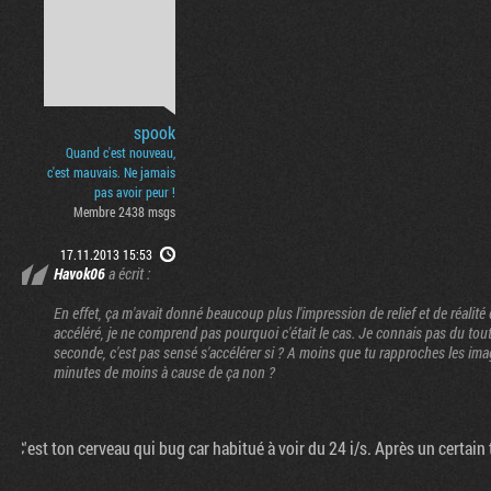
spook
Quand c'est nouveau,
c'est mauvais. Ne jamais
pas avoir peur !
Membre 2438 msgs
17.11.2013 15:53
Havok06
a écrit :
En effet, ça m'avait donné beaucoup plus l'impression de relief et de réalité
accéléré, je ne comprend pas pourquoi c'était le cas. Je connais pas du tout
seconde, c'est pas sensé s'accélérer si ? A moins que tu rapproches les imag
minutes de moins à cause de ça non ?
C'est ton cerveau qui bug car habitué à voir du 24 i/s. Après un certai