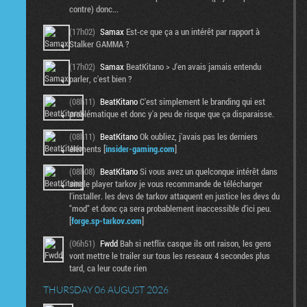
contre) donc...
(17h02)
Samax
Est-ce que ça a un intérêt par rapport à
Stalker GAMMA ?
(17h02)
Samax
BeatKitano > J'en avais jamais entendu
parler, c'est bien ?
(08h11)
BeatKitano
C'est simplement le branding qui est
problématique et donc y'a peu de risque que ça disparaisse.
(08h11)
BeatKitano
Ok oubliez, j'avais pas les derniers
éléments [
insider-gaming.com
]
(08h08)
BeatKitano
Si vous avez un quelconque intérêt dans
single player tarkov je vous recommande de télécharger
l'installer. les devs de tarkov attaquent en justice les devs du
"mod" et donc ça sera probablement inaccessible d'ici peu.
[
forge.sp-tarkov.com
]
(06h51)
Fwdd
Bah si netflix casque ils ont raison, les gens
vont mettre le trailer sur tous les reseaux 4 secondes plus
tard, ca leur coute rien
THURSDAY 06 AUGUST 2026