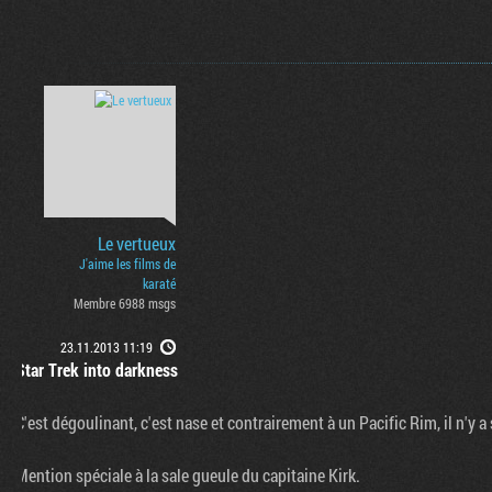
Le vertueux
J'aime les films de
karaté
Membre 6988 msgs
23.11.2013 11:19
Star Trek into darkness
C'est dégoulinant, c'est nase et contrairement à un Pacific Rim, il n'
Mention spéciale à la sale gueule du capitaine Kirk.