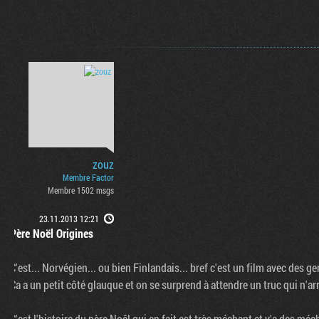
zouz
Membre Factor
Membre 1502 msgs
23.11.2013 12:21
Père Noël Origines
C'est... Norvégien... ou bien Finlandais... bref c'est un film avec des g
Ca a un petit côté glauque et on se surprend à attendre un truc qui n'arr
C'est l'histoire du père Noêl qui en fait est très méchant et y'a des mé