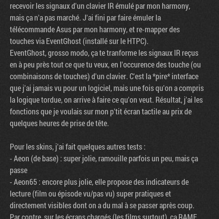
recevoir les signaux d'un clavier IR émulé par mon harmony,
mais ça n'a pas marché. J'ai fini par faire émuler la
télécommande Asus par mon harmony, et re-mapper des
touches via EventGhost (installé sur le HTPC).
EventGhost, grosso modo, ça te tranforme les signaux IR reçus
en à peu près tout ce que tu veux, en l'occurence des touche (ou
combinaisons de touches) d'un clavier. C'est la *pire* interface
que j'ai jamais vu pour un logiciel, mais une fois qu'on a compris
la logique tordue, on arrive à faire ce qu'on veut. Résultat, j'ai les
fonctions que je voulais sur mon p'tit écran tactile au prix de
quelques heures de prise de tête.
Pour les skins, j'ai fait quelques autres tests :
- Aeon (de base) : super jolie, ramouille parfois un peu, mais ça
passe
- Aeon65 : encore plus jolie, elle propose des indicateurs de
lecture (film ou épisode vu/pas vu) super pratiques et
directement visibles dont on a du mal à se passer après coup.
Par contre, sur les écrans chargés (les films surtout), ça RAME