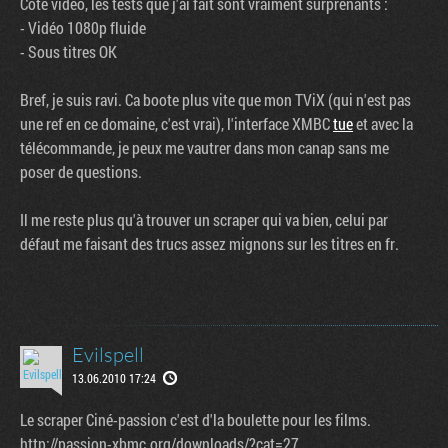
Coté vidéo, les tests que j'ai fait sont vraiment surprenants :
- Vidéo 1080p fluide
- Sous titres OK
Bref, je suis ravi. Ca boote plus vite que mon TViX (qui n'est pas
une ref en ce domaine, c'est vrai), l'interface XMBC
tue
et avec la
télécommande, je peux me vautrer dans mon canap sans me
poser de questions.
Il me reste plus qu'à trouver un scraper qui va bien, celui par
défaut me faisant des trucs assez mignons sur les titres en fr.
Evilspell
13.06.2010 17:24
Le scraper Ciné-passion c'est d'la boulette pour les films.
http://passion-xbmc.org/downloads/?cat=27