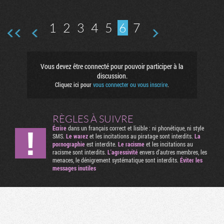
1
2
3
4
5
6
7
Vous devez être connecté pour pouvoir participer à la
discussion.
Cliquez ici pour
vous connecter ou vous inscrire
.
RÈGLES À SUIVRE
Écrire
dans un français correct et lisible : ni phonétique, ni style
SMS.
Le warez
et les incitations au piratage sont interdits.
La
pornographie
est interdite.
Le racisme
et les incitations au
racisme sont interdits.
L'agressivité
envers d'autres membres, les
menaces, le dénigrement systématique sont interdits.
Éviter les
messages inutiles