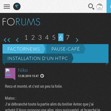
En direct
Diges
uivante
1
2
3
4
5
6
7
FACTORNEWS
PAUSE-CAFÉ
INSTALLATION D'UN HTPC
Niko
12.06.2010 15:47
Recu et monté, et c'est un peu la folie.
Matos :
J'ai débranché toute la partie alim du boitier Antec que j'ai
acheté (l'Asus propose une alim, plus puissante), et branché le