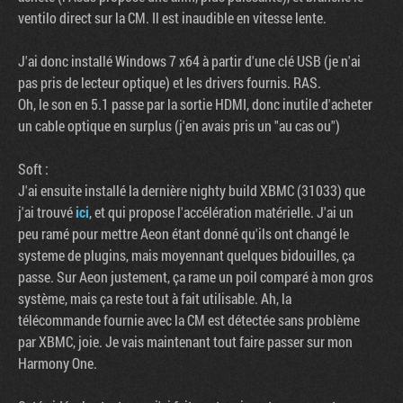
ventilo direct sur la CM. Il est inaudible en vitesse lente.
J'ai donc installé Windows 7 x64 à partir d'une clé USB (je n'ai
pas pris de lecteur optique) et les drivers fournis. RAS.
Oh, le son en 5.1 passe par la sortie HDMI, donc inutile d'acheter
un cable optique en surplus (j'en avais pris un "au cas ou")
Soft :
J'ai ensuite installé la dernière nighty build XBMC (31033) que
j'ai trouvé
ici
, et qui propose l'accélération matérielle. J'ai un
peu ramé pour mettre Aeon étant donné qu'ils ont changé le
Tribune
systeme de plugins, mais moyennant quelques bidouilles, ça
passe. Sur Aeon justement, ça rame un poil comparé à mon gros
système, mais ça reste tout à fait utilisable. Ah, la
télécommande fournie avec la CM est détectée sans problème
par XBMC, joie. Je vais maintenant tout faire passer sur mon
Harmony One.