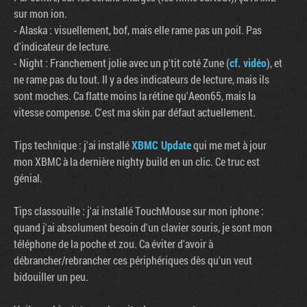
sur mon ion.
- Alaska : visuellement, bof, mais elle rame pas un poil. Pas
d'indicateur de lecture.
- Night : Franchement jolie avec un p'tit coté Zune (
cf. vidéo
), et
ne rame pas du tout. Il y a des indicateurs de lecture, mais ils
sont moches. Ca flatte moins la rétine qu'Aeon65, mais la
vitesse compense. C'est ma skin par défaut actuellement.
Tips technique : j'ai installé
XBMC Update
qui me met à jour
mon XBMC à la dernière nighty build en un clic. Ce truc est
génial.
Tips classouille : j'ai installé TouchMouse sur mon iphone :
quand j'ai absolument besoin d'un clavier souris, je sont mon
téléphone de la poche et zou. Ca éviter d'avoir à
débrancher/rebrancher ces périphériques dès qu'un veut
bidouiller un peu.