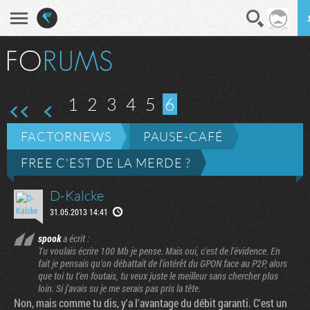
En direct
Diges
1
2
3
4
5
6
FACTORNEWS
PAUSE-CAFÉ
FREE C'EST DE LA MERDE ?
D-Kalcke
31.05.2013 14:41
spook
a écrit :
Tu voulais écrire 100 Mb je pense. Mais oui, c'est de l'évidence. En
fait je pensais qu'on débattait de l'intérêt du GPON face au P2P, alors
que toi tu t'en foutais, tu veux juste le meilleur sans chercher plus
loin. Si j'avais su je me serais pas pris la tête.
Non, mais comme tu dis, y'a l'avantage du débit garanti. C'est un