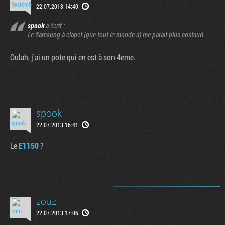
22.07.2013 14:40
spook
a écrit :
Le Samsung à clapet (que tout le monde a) me parait plus costaud.
Oulah, j'ai un pote qui en est à son 4eme.
spook
22.07.2013 16:41
Le
E1150
?
zouz
22.07.2013 17:06