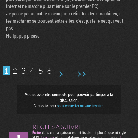
internet ne marche plus même sur le premier PC).
Je passe par un cable réseau pour relier les deux machines; et
les machines se trouvent entre elles, c'est juste le net qui veut
pas.
Hellppppp please
1
2
3
4
5
6
Vous devez être connecté pour pouvoir participer à la
discussion.
Cliquez ici pour
vous connecter ou vous inscrire
.
RÈGLES À SUIVRE
Écrire
dans un français correct et lisible : ni phonétique, ni style
SMS.
Le warez
et les incitations au piratage sont interdits.
La