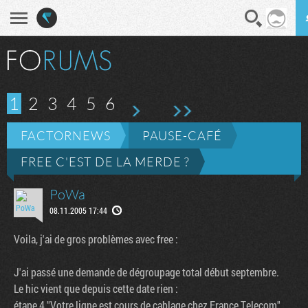
En direct
Diges
e
 page
1
2
3
4
5
6
FACTORNEWS
PAUSE-CAFÉ
FREE C'EST DE LA MERDE ?
PoWa
08.11.2005 17:44
Voila, j'ai de gros problèmes avec free :
J'ai passé une demande de dégroupage total début septembre.
Le hic vient que depuis cette date rien :
étape 4 "Votre ligne est cours de cablage chez France Telecom".