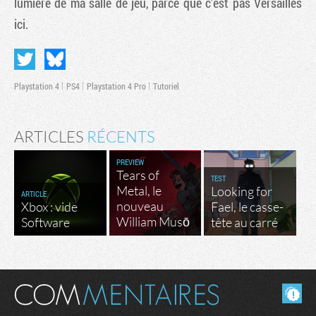
lumière de ma salle de jeu, parce que c'est pas Versailles
ici.
Playstation 4
PS4
Playstation 4 Pro
Tutoriel
ARTICLES
RÉCENTS
PREVIEW
Tears of
TEST
Metal, le
Looking for
ARTICLE
nouveau
Xbox : vide
Fael, le casse-
William Musō
Software
tête au carré
Masquer les commentaires lus.