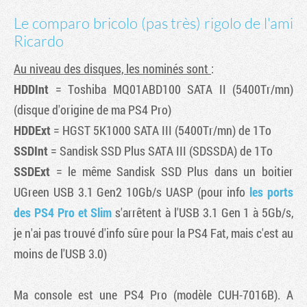
Le comparo bricolo (pas très) rigolo de l'ami
Ricardo
Au niveau des disques, les nominés sont
:
HDDInt
= Toshiba MQ01ABD100 SATA II (5400Tr/mn)
(disque d'origine de ma PS4 Pro)
HDDExt
= HGST 5K1000 SATA III (5400Tr/mn) de 1To
SSDInt
= Sandisk SSD Plus SATA III (SDSSDA) de 1To
SSDExt
= le même Sandisk SSD Plus dans un boitier
UGreen USB 3.1 Gen2 10Gb/s UASP (pour info
les ports
des PS4 Pro et Slim
s'arrêtent à l'USB 3.1 Gen 1 à 5Gb/s,
je n'ai pas trouvé d'info sûre pour la PS4 Fat, mais c'est au
moins de l'USB 3.0)
Ma console est une PS4 Pro (modèle CUH-7016B). A