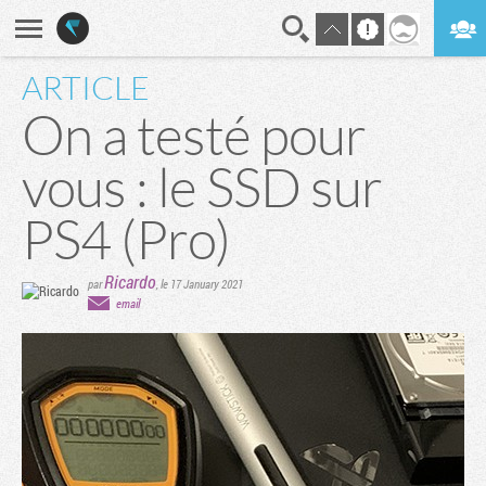
ARTICLE
En direct
Digest
On a testé pour
vous : le SSD sur
PS4 (Pro)
Ricardo
par
,
le 17 January 2021
email