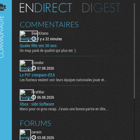
Digest
COMMENTAIRES
BeatKitano
il y a 32 minutes
Quake fête ses 30 ans
Un map pack de qualité qui plus est :)
Krondor
07.08.2026
Le PIF s'empare d'EA
Les footeux veulent voir leurs équipes nationales jouer et...
FirstWar
06.08.2026
Xbox : vide Software
Merci pour ce gros recap. J’avais une bonne partie en tête...
FORUMS
carwin
03.08.2026