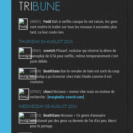
(06h51)
Fwdd
Bah si netflix casque ils ont raison, les gens
vont mettre le trailer sur tous les reseaux 4 secondes plus
tard, ca leur coute rien
THURSDAY 06 AUGUST 2026
(22h41)
sveetch
Pfouarf, rockstar qui réserve la démo de
gameplay de GTA pour netflix, même temporairement c'est
juste débile
(09h09)
BeatKitano
Bon le remake de halo est sorti du coup
Microslop a pu licencier chez Halo Studio comme il est
coutume.
(07h51)
choo.t
Nicouse > meme vibe mais en moteur de
recherche : [
marginalia-search.com
]
WEDNESDAY 05 AUGUST 2026
(22h13)
BeatKitano
Nicouse > Ce genre d'annuaire
sélectionné par des gens va devenir de l'or d'ici peu. Merci
pour le partage.