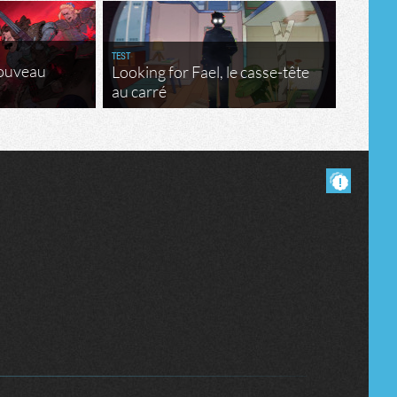
Tribune
TEST
nouveau
Looking for Fael, le casse-tête
au carré
Masquer les commentaires lus.