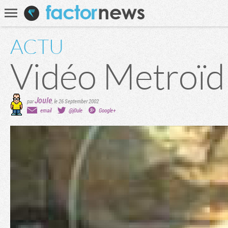
Communauté
Recherche
ACTU
Vidéo Metroïd
Joule
par
,
le 26 September 2002
email
@j0ule
Google+