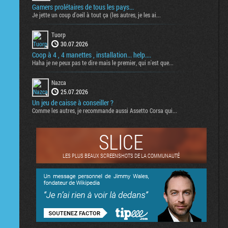
Gamers prolétaires de tous les pays...
Je jette un coup d'oeil à tout ça (les autres, je les ai...
Tuorp
30.07.2026
Coop à 4 , 4 manettes , installation... help....
Haha je ne peux pas te dire mais le premier, qui n'est que...
Nazca
25.07.2026
Un jeu de caisse à conseiller ?
Comme les autres, je recommande aussi Assetto Corsa qui...
SLICE
LES PLUS BEAUX SCREENSHOTS DE LA COMMUNAUTÉ