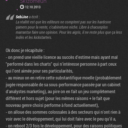
Skizomeuh
12.10.2013
SebiJoe
a écrit :
La réalité est que les editeurs ne comptent pas sur les hardcore
gamers pour la vente, c'cabinetune niche. Libre à chacunplus
marrantse faire une opinion. Pour les aigris, il ne reste plus que ça less
indés et les kickstarters.
Ok donc je récapitule :
- on prend une vieille licence au succès d'estime mais ayant mal
"performé dans les charts" qui n'intéresse personne à part ceux
qui l'ont aimée pour ses particularités,
- au mieux on en retire cette substantifique moelle (probablement
jugée responsable de sa sous-performance passée par un cabinet
d'analystes marketing), au pire on en fait un jeu complètement
différent et hors sujet (pour les mêmes raisons + le fait que
nouveau genre choisi performe à fond actuellement),
- on alloue des sommes colossales à des secteurs qui n'ont rien à
voir avec le développement, qui lui doit faire avec le peu qu'il a,
- on reboot 2/3 fois le développement, pour des raisons politiques