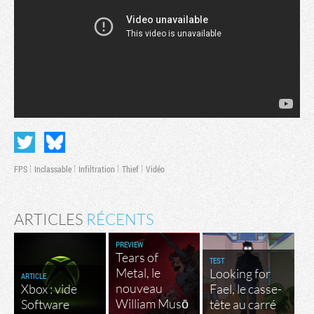
FPS
Inclassable
Infiltration
Thief
Vidéo
ARTICLES
RÉCENTS
PREVIEW
Tears of
TEST
Metal, le
Looking for
ARTICLE
nouveau
Xbox : vide
Fael, le casse-
William Musō
Software
tête au carré