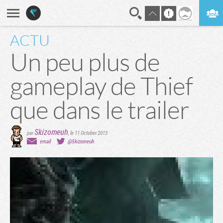
ACTU
En direct
Digest
Un peu plus de
gameplay de Thief
que dans le trailer
Skizomeuh
par
,
le 11 October 2013
email
@Skizomeuh