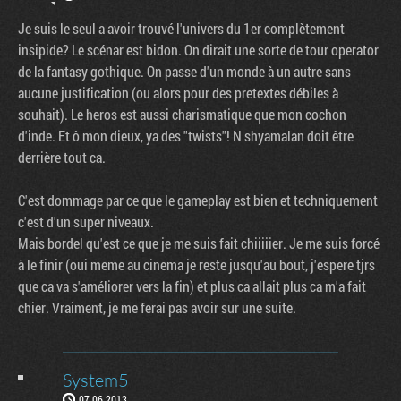
Je suis le seul a avoir trouvé l'univers du 1er complètement
insipide? Le scénar est bidon. On dirait une sorte de tour operator
de la fantasy gothique. On passe d'un monde à un autre sans
aucune justification (ou alors pour des pretextes débiles à
souhait). Le heros est aussi charismatique que mon cochon
d'inde. Et ô mon dieux, ya des "twists"! N shyamalan doit être
derrière tout ca.
C'est dommage par ce que le gameplay est bien et techniquement
c'est d'un super niveaux.
Mais bordel qu'est ce que je me suis fait chiiiiier. Je me suis forcé
à le finir (oui meme au cinema je reste jusqu'au bout, j'espere tjrs
que ca va s'améliorer vers la fin) et plus ca allait plus ca m'a fait
chier. Vraiment, je me ferai pas avoir sur une suite.
System5
07.06.2013