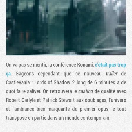
On va pas se mentir, la conférence
Konami
,
c'était pas trop
ça
. Gageons cependant que ce nouveau
trailer
de
Castlevania : Lords of Shadow 2
Tribune
long de 6 minutes a de
quoi faire saliver. On retrouvera le
casting
de qualité avec
Robert Carlyle et Patrick Stewart aux doublages, l'univers
et l'ambiance bien marquants du premier opus, le tout
transposé en partie dans un monde contemporain.