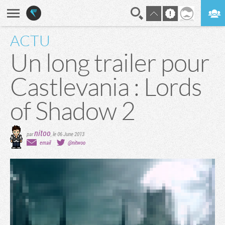
ACTU
En direct
Digest
Un long trailer pour
Castlevania : Lords
of Shadow 2
nitoo
par
,
le 06 June 2013
email
@nitwoo