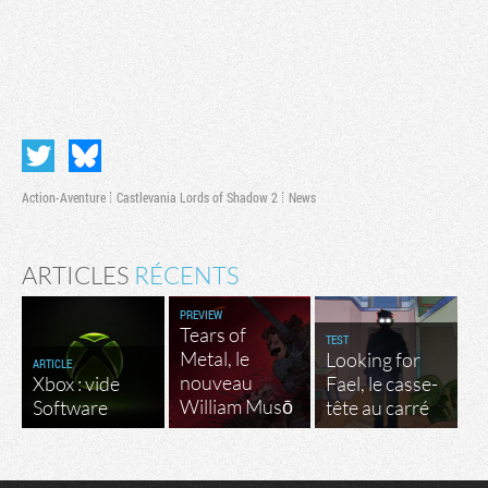
Action-Aventure
Castlevania Lords of Shadow 2
News
ARTICLES
RÉCENTS
PREVIEW
Tears of
TEST
Metal, le
Looking for
ARTICLE
nouveau
Xbox : vide
Fael, le casse-
William Musō
Software
tête au carré