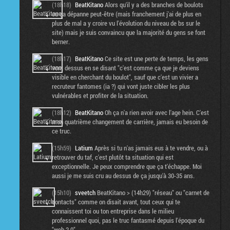
(18h18)
BeatKitano
Alors qu'il y a des branches de boulots
ou ça dépanne peut-être (mais franchement j'ai de plus en
plus de mal a y croire vu l'évolution du niveau de bs sur le
site) mais je suis convaincu que la majorité du gens se font
berner.
(18h17)
BeatKitano
Ce site est une perte de temps, les gens
vont dessus en se disant "c'est comme ça que je deviens
visible en cherchant du boulot", sauf que c'est un vivier a
recruteur fantomes (ia ?) qui vont juste cibler les plus
vulnérables et profiter de la situation.
(18h12)
BeatKitano
Oh ça n'a rien avoir avec l'age hein. C'est
mon quatrième changement de carrière, jamais eu besoin de
ce truc.
(15h59)
Latium
Après si tu n'as jamais eus à te vendre, ou à
retrouver du taf, c'est plutôt ta situation qui est
exceptionnelle. Je peux comprendre que ça t'échappe. Moi
aussi je me suis cru au dessus de ça jusqu'à 30-35 ans.
(15h10)
sveetch
BeatKitano > (14h29) "réseau" ou "carnet de
contacts" comme on disait avant, tout ceux qui te
connaissent toi ou ton entreprise dans le milieu
professionnel quoi, pas le truc fantasmé depuis l'époque du
"web 2.0"