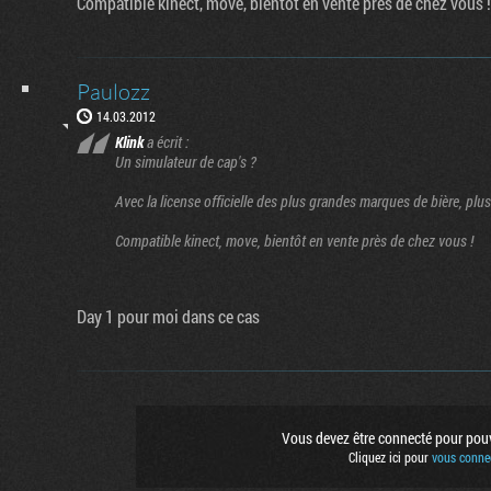
Compatible kinect, move, bientôt en vente près de chez vous !
Paulozz
14.03.2012
Klink
a écrit :
Un simulateur de cap's ?
Avec la license officielle des plus grandes marques de bière, plu
Compatible kinect, move, bientôt en vente près de chez vous !
Day 1 pour moi dans ce cas
Flux RSS
Rejoignez no
Vous devez être connecté pour pouvo
Suivez nous 
Cliquez ici pour
vous connec
Suivez nous s