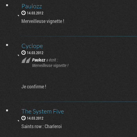
Paulozz
14.03.2012
Merveilleuse vignette !
Cyclope
14.03.2012
Paulozz
a écrit :
Merveilleuse vignette !
Je confirme !
The System Five
14.03.2012
Saints row : Charleroi