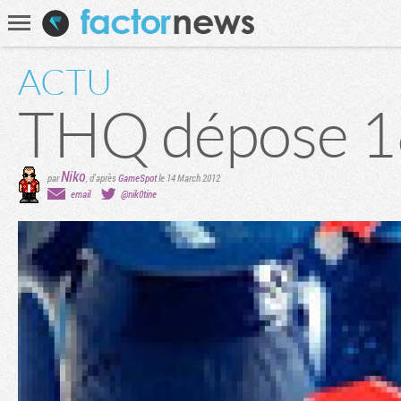
Communauté
Recherche
ACTU
THQ dépose 
Niko
par
, d'après
GameSpot
le 14 March 2012
email
@nik0tine