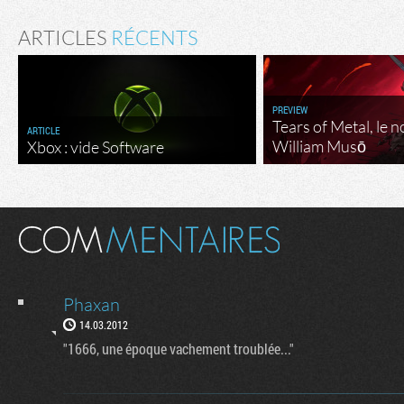
ARTICLES
RÉCENTS
PREVIEW
Tears of Metal, le 
ARTICLE
William Musō
Xbox : vide Software
Phaxan
14.03.2012
"1666, une époque vachement troublée..."