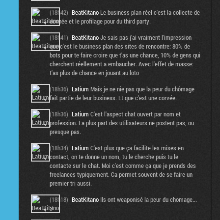
(18h42)
BeatKitano
Le business plan réel c'est la collecte de
donnée et le profilage pour du third party.
(18h41)
BeatKitano
Je sais pas j'ai vraiment l'impression
que c'est le business plan des sites de rencontre: 80% de
bots pour te faire croire que t'as une chance, 10% de gens qui
cherchent réellement a embaucher. Avec l'effet de masse:
t'as plus de chance en jouant au loto
(18h36)
Latium
Mais je ne nie pas que la peur du chômage
fait partie de leur business. Et que c'est une corvée.
(18h36)
Latium
C'est l'aspect chat ouvert par nom et
profession. La plus part des utilisateurs ne postent pas, ou
presque pas.
(18h34)
Latium
C'est plus que ça facilite les mises en
contact, on te donne un nom, tu le cherche puis tu le
contacte sur le chat. Moi c'est comme ça que je prends des
freelances typiquement. Ca permet souvent de se faire un
premier tri aussi.
(18h18)
BeatKitano
Ils ont weaponisé la peur du chomage...
:/