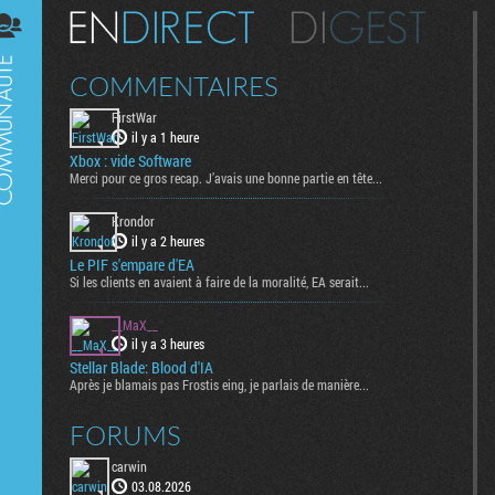
Digest
COMMENTAIRES
FirstWar
il y a 1 heure
Xbox : vide Software
Merci pour ce gros recap. J’avais une bonne partie en tête...
Krondor
il y a 2 heures
Le PIF s'empare d'EA
Si les clients en avaient à faire de la moralité, EA serait...
__MaX__
il y a 3 heures
Stellar Blade: Blood d'IA
Après je blamais pas Frostis eing, je parlais de manière...
FORUMS
carwin
03.08.2026