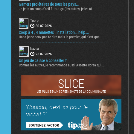
Gamers prolétaires de tous les pays...
Je jette un coup d'oeil à tout ça (les autres, je les ai...
Tuorp
30.07.2026
Coop à 4 , 4 manettes , installation... help....
Haha je ne peux pas te dire mais le premier, qui n'est que...
Nazca
25.07.2026
Un jeu de caisse à conseiller ?
Comme les autres, je recommande aussi Assetto Corsa qui...
SLICE
LES PLUS BEAUX SCREENSHOTS DE LA COMMUNAUTÉ