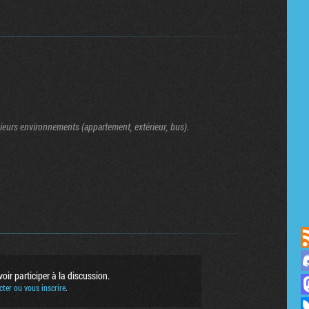
sieurs environnements (appartement, extérieur, bus).
us sur Discord
ir participer à la discussion.
sur Mastodon
ter ou vous inscrire
.
ur Bluesky