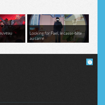
Tribune
TEST
nouveau
Looking for Fael, le casse-tête
au carré
Masquer les commentaires lus.