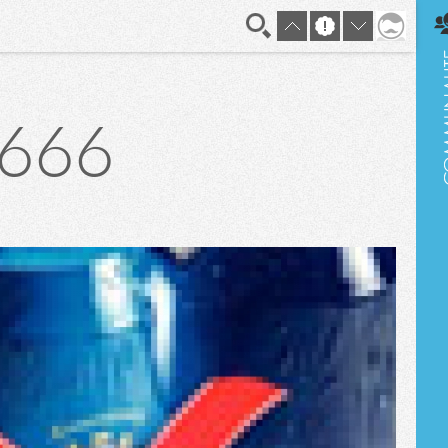
En direct
1666