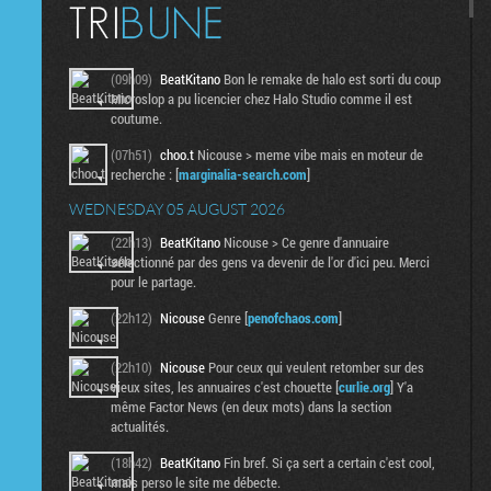
(09h09)
BeatKitano
Bon le remake de halo est sorti du coup
Microslop a pu licencier chez Halo Studio comme il est
coutume.
(07h51)
choo.t
Nicouse > meme vibe mais en moteur de
recherche : [
marginalia-search.com
]
WEDNESDAY 05 AUGUST 2026
(22h13)
BeatKitano
Nicouse > Ce genre d'annuaire
sélectionné par des gens va devenir de l'or d'ici peu. Merci
pour le partage.
(22h12)
Nicouse
Genre [
penofchaos.com
]
(22h10)
Nicouse
Pour ceux qui veulent retomber sur des
vieux sites, les annuaires c'est chouette [
curlie.org
] Y'a
même Factor News (en deux mots) dans la section
actualités.
(18h42)
BeatKitano
Fin bref. Si ça sert a certain c'est cool,
mais perso le site me débecte.