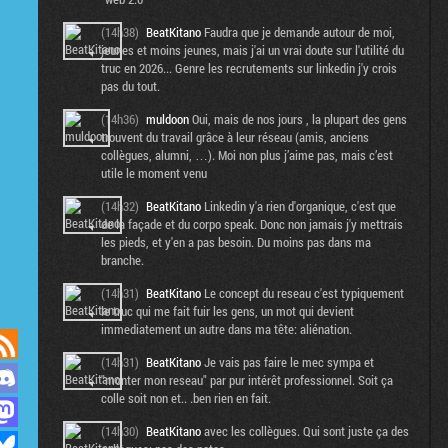
(14h38)
BeatKitano
Faudra que je demande autour de moi,
jeunes et moins jeunes, mais j'ai un vrai doute sur l'utilité du
truc en 2026... Genre les recrutements sur linkedin j'y crois
pas du tout.
(14h36)
muldoon
Oui, mais de nos jours , la plupart des gens
trouvent du travail grâce à leur réseau (amis, anciens
collègues, alumni, …). Moi non plus j’aime pas, mais c’est
utile le moment venu
(14h32)
BeatKitano
Linkedin y'a rien d'organique, c'est que
de la façade et du corpo speak. Donc non jamais j'y mettrais
les pieds, et y'en a pas besoin. Du moins pas dans ma
branche.
(14h31)
BeatKitano
Le concept du reseau c'est typiquement
le truc qui me fait fuir les gens, un mot qui devient
immediatement un autre dans ma tête: aliénation.
(14h31)
BeatKitano
Je vais pas faire le mec sympa et
"monter mon reseau" par pur intérêt professionnel. Soit ça
colle soit non et.. .ben rien en fait.
(14h30)
BeatKitano
avec les collègues. Qui sont juste ça des