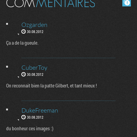
Masquer les commentaires lus.
Ozgarden
30.08.2012
Ça a de la gueule.
CuberToy
30.08.2012
On reconnait bien la patte Gilbert, et tant mieux !
DukeFreeman
30.08.2012
du bonheur ces images :)