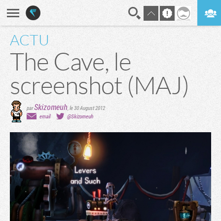
ACTU
En direct
Digest
The Cave, le
screenshot (MAJ)
Skizomeuh
par
,
le 30 August 2012
email
@Skizomeuh