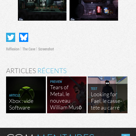
Réflexion
The Cave
Screenshot
ARTICLES
RÉCENTS
PREVIEW
Tears of
TEST
Metal, le
Looking for
ARTICLE
nouveau
Xbox : vide
Fael, le casse-
William Musō
Software
tête au carré