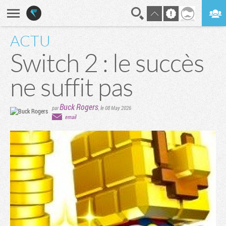
ACTU
En direct
Digest
Switch 2 : le succès
ne suffit pas
Buck Rogers
par
,
le 08 May 2026
email