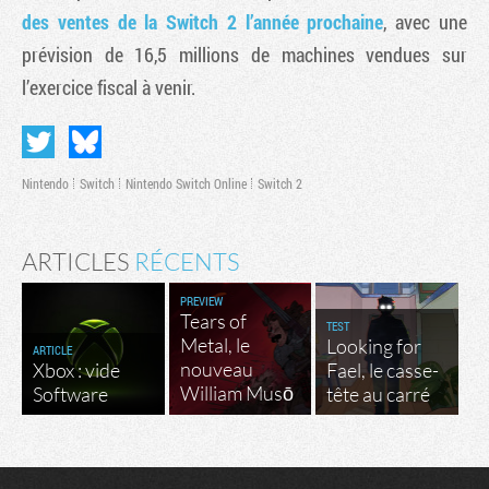
des ventes de la Switch 2 l’année prochaine
, avec une
prévision de 16,5 millions de machines vendues sur
l’exercice fiscal à venir.
Nintendo
Switch
Nintendo Switch Online
Switch 2
ARTICLES
RÉCENTS
PREVIEW
Tears of
TEST
Metal, le
Looking for
ARTICLE
nouveau
Xbox : vide
Fael, le casse-
William Musō
Software
tête au carré