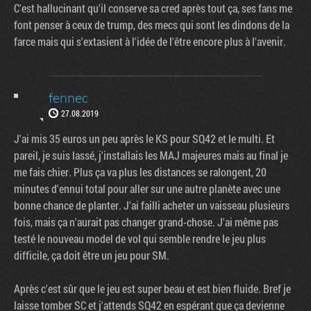
C'est hallucinant qu'il conserve sa cred après tout ça, ses fans me
font penser à ceux de trump, des mecs qui sont les dindons de la
farce mais qui s'extasient à l'idée de l'être encore plus à l'avenir.
fennec
27.08.2019
J'ai mis 35 euros un peu après le KS pour SQ42 et le multi. Et
pareil, je suis lassé, j'installais les MAJ majeures mais au final je
me fais chier. Plus ça va plus les distances se ralongent, 20
minutes d'ennui total pour aller sur une autre planète avec une
bonne chance de planter. J'ai failli acheter un vaisseau plusieurs
fois, mais ça n'aurait pas changer grand-chose. J'ai même pas
testé le nouveau model de vol qui semble rendre le jeu plus
difficile, ça doit être un jeu pour SM.
Après c'est sûr que le jeu est super beau et est bien fluide. Bref je
laisse tomber SC et j'attends SQ42 en espérant que ça devienne