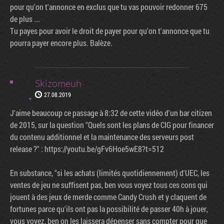
pour qu'on t'annonce en exclus que tu vas pouvoir redonner 675
de plus ...
Tu payes pour avoir le droit de payer pour qu'on t'annonce que tu
pourra payer encore plus. Balèze.
Skizomeuh
27.08.2019
J'aime beaucoup ce passage à 8:32 de cette vidéo d'un bar citizen
de 2015, sur la question "Quels sont les plans de CIG pour financer
du contenu additionnel et la maintenance des serveurs post
release ?" : https://youtu.be/gFv6Hoe5wE8?t=512
En substance, "si les achats (limités quotidiennement) d'UEC, les
ventes de jeu ne suffisent pas, ben vous voyez tous ces cons qui
jouent à des jeux de merde comme Candy Crush et y claquent de
fortunes parce qu'ils ont pas la possibilité de passer 40h à jouer,
vous voyez, ben on les laissera dépenser sans compter pour que