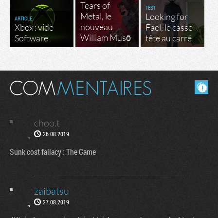
Tears of
TEST
Metal, le
Looking for
ARTICLE
nouveau
Xbox : vide
Fael, le casse-
William Musō
Software
tête au carré
Masquer les commentaires lus.
choo.t
26.08.2019
Sunk cost fallacy : The Game
zaibatsu
27.08.2019