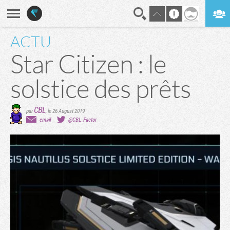
ACTU
En direct
Digest
Star Citizen : le
solstice des prêts
CBL
par
,
le 26 August 2019
email
@CBL_Factor