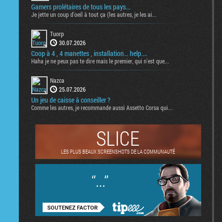
Gamers prolétaires de tous les pays...
Je jette un coup d'oeil à tout ça (les autres, je les ai...
Tuorp
30.07.2026
Coop à 4 , 4 manettes , installation... help....
Haha je ne peux pas te dire mais le premier, qui n'est que...
Nazca
25.07.2026
Un jeu de caisse à conseiller ?
Comme les autres, je recommande aussi Assetto Corsa qui...
SLICE
LES PLUS BEAUX SCREENSHOTS DE LA COMMUNAUTÉ