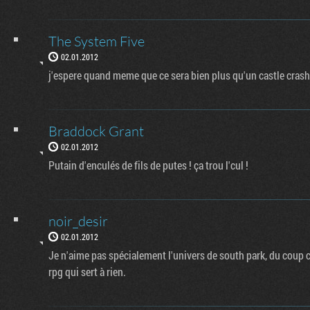
The System Five
02.01.2012
j'espere quand meme que ce sera bien plus qu'un castle crash
Braddock Grant
02.01.2012
Putain d'enculés de fils de putes ! ça trou l'cul !
noir_desir
02.01.2012
Je n'aime pas spécialement l'univers de south park, du coup 
rpg qui sert à rien.