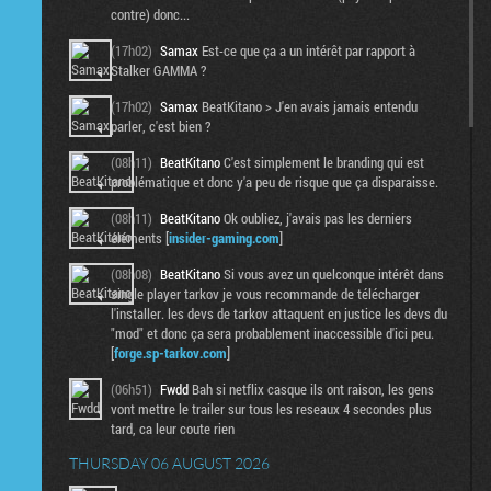
contre) donc...
(17h02)
Samax
Est-ce que ça a un intérêt par rapport à
Stalker GAMMA ?
(17h02)
Samax
BeatKitano > J'en avais jamais entendu
parler, c'est bien ?
(08h11)
BeatKitano
C'est simplement le branding qui est
problématique et donc y'a peu de risque que ça disparaisse.
(08h11)
BeatKitano
Ok oubliez, j'avais pas les derniers
éléments [
insider-gaming.com
]
(08h08)
BeatKitano
Si vous avez un quelconque intérêt dans
single player tarkov je vous recommande de télécharger
l'installer. les devs de tarkov attaquent en justice les devs du
"mod" et donc ça sera probablement inaccessible d'ici peu.
[
forge.sp-tarkov.com
]
(06h51)
Fwdd
Bah si netflix casque ils ont raison, les gens
vont mettre le trailer sur tous les reseaux 4 secondes plus
tard, ca leur coute rien
THURSDAY 06 AUGUST 2026