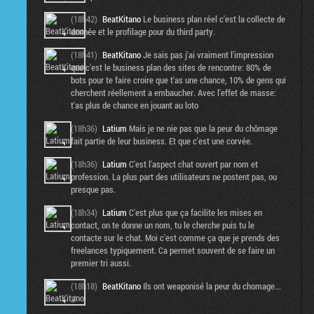
(18h42)
BeatKitano
Le business plan réel c'est la collecte de
donnée et le profilage pour du third party.
(18h41)
BeatKitano
Je sais pas j'ai vraiment l'impression
que c'est le business plan des sites de rencontre: 80% de
bots pour te faire croire que t'as une chance, 10% de gens qui
cherchent réellement a embaucher. Avec l'effet de masse:
t'as plus de chance en jouant au loto
(18h36)
Latium
Mais je ne nie pas que la peur du chômage
fait partie de leur business. Et que c'est une corvée.
(18h36)
Latium
C'est l'aspect chat ouvert par nom et
profession. La plus part des utilisateurs ne postent pas, ou
presque pas.
(18h34)
Latium
C'est plus que ça facilite les mises en
contact, on te donne un nom, tu le cherche puis tu le
contacte sur le chat. Moi c'est comme ça que je prends des
freelances typiquement. Ca permet souvent de se faire un
premier tri aussi.
(18h18)
BeatKitano
Ils ont weaponisé la peur du chomage...
:/