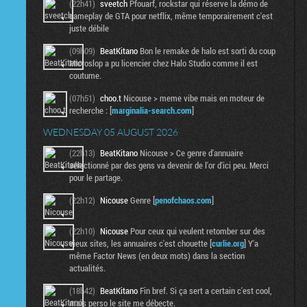
(22h41)
sveetch
Pfouarf, rockstar qui réserve la démo de
gameplay de GTA pour netflix, même temporairement c'est
juste débile
(09h09)
BeatKitano
Bon le remake de halo est sorti du coup
Microslop a pu licencier chez Halo Studio comme il est
coutume.
(07h51)
choo.t
Nicouse > meme vibe mais en moteur de
recherche : [
marginalia-search.com
]
WEDNESDAY 05 AUGUST 2026
(22h13)
BeatKitano
Nicouse > Ce genre d'annuaire
sélectionné par des gens va devenir de l'or d'ici peu. Merci
pour le partage.
(22h12)
Nicouse
Genre [
penofchaos.com
]
(22h10)
Nicouse
Pour ceux qui veulent retomber sur des
vieux sites, les annuaires c'est chouette [
curlie.org
] Y'a
même Factor News (en deux mots) dans la section
actualités.
(18h42)
BeatKitano
Fin bref. Si ça sert a certain c'est cool,
mais perso le site me débecte.