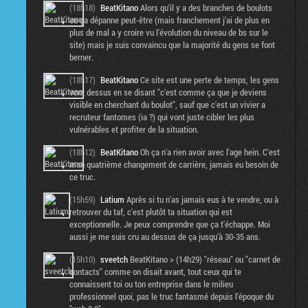
(18h18)
BeatKitano
Alors qu'il y a des branches de boulots
ou ça dépanne peut-être (mais franchement j'ai de plus en
plus de mal a y croire vu l'évolution du niveau de bs sur le
site) mais je suis convaincu que la majorité du gens se font
berner.
(18h17)
BeatKitano
Ce site est une perte de temps, les gens
vont dessus en se disant "c'est comme ça que je deviens
visible en cherchant du boulot", sauf que c'est un vivier a
recruteur fantomes (ia ?) qui vont juste cibler les plus
vulnérables et profiter de la situation.
(18h12)
BeatKitano
Oh ça n'a rien avoir avec l'age hein. C'est
mon quatrième changement de carrière, jamais eu besoin de
ce truc.
(15h59)
Latium
Après si tu n'as jamais eus à te vendre, ou à
retrouver du taf, c'est plutôt ta situation qui est
exceptionnelle. Je peux comprendre que ça t'échappe. Moi
aussi je me suis cru au dessus de ça jusqu'à 30-35 ans.
(15h10)
sveetch
BeatKitano > (14h29) "réseau" ou "carnet de
contacts" comme on disait avant, tout ceux qui te
connaissent toi ou ton entreprise dans le milieu
professionnel quoi, pas le truc fantasmé depuis l'époque du