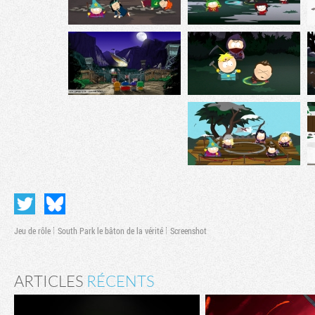
Jeu de rôle
South Park le bâton de la vérité
Screenshot
ARTICLES
RÉCENTS