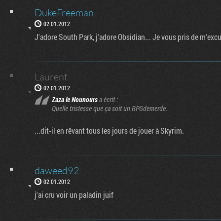
DukeFreeman
02.01.2012
J'adore South Park, j'adore Obsidian... Je vous pris de m'exc
Laurent
02.01.2012
Zaza le Nounours
a écrit :
Quelle tristesse que ça soit un RPGdemerde.
...dit-il en rêvant tous les jours de jouer à Skyrim.
daweed92
02.01.2012
j'ai cru voir un paladin juif