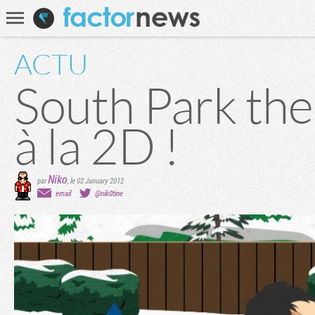
Communauté
Recherche
ACTU
South Park the
à la 2D !
Niko
par
,
le 02 January 2012
email
@nik0tine