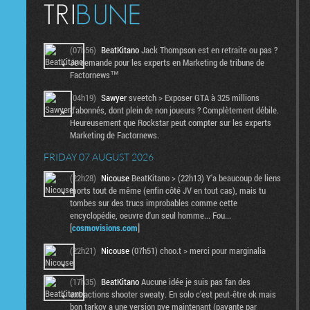
(07h56)
BeatKitano
Jack Thompson est en retraite ou pas ?
Je demande pour les experts en Marketing de tribune de
Factornews™
(04h19)
Sawyer
sveetch > Exposer GTA à 325 millions
d'abonnés, dont plein de non joueurs ? Complètement débile.
Heureusement que Rockstar peut compter sur les experts
Marketing de Factornews.
FRIDAY 07 AUGUST 2026
(22h28)
Nicouse
BeatKitano > (22h13) Y'a beaucoup de liens
morts tout de même (enfin côté JV en tout cas), mais tu
tombes sur des trucs improbables comme cette
encyclopédie, oeuvre d'un seul homme... Fou...
[
cosmovisions.com
]
(22h21)
Nicouse
(07h51) choo.t > merci pour marginalia
(17h35)
BeatKitano
Aucune idée je suis pas fan des
extractions shooter sweaty. En solo c'est peut-être ok mais
bon tarkov a une version pve maintenant (payante par