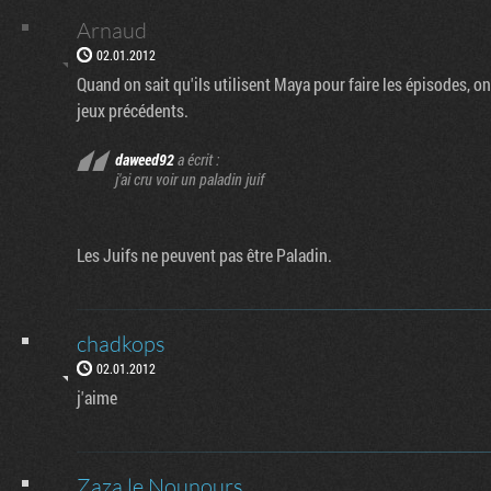
Arnaud
02.01.2012
Quand on sait qu'ils utilisent Maya pour faire les épisodes
jeux précédents.
daweed92
a écrit :
j'ai cru voir un paladin juif
Les Juifs ne peuvent pas être Paladin.
chadkops
02.01.2012
j'aime
Zaza le Nounours