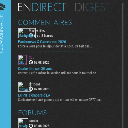
Digest
COMMENTAIRES
MartienBleu
il y a 3 heures
Factornews X Gamescom 2026
Force à vous pour le séjour de taf à Köln. Ça fait des...
CBL
07.08.2026
Quake fête ses 30 ans
Correct! Ce fut même la version utilisée pour le tournoi de...
ptitbgaz
07.08.2026
Le PIF s'empare d'EA
Contrairement aux gamers qui ont acheté en masse CP77 ou...
FORUMS
carwin
03.08.2026