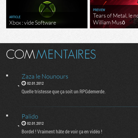
PREVIEW
Tears of Metal, le 
ARTICLE
William Musō
Xbox : vide Software
Zaza le Nounours
02.01.2012
Quelle tristesse que ça soit un RPGdemerde.
Palido
02.01.2012
Bordel ! Vraiment hâte de voir ça en vidéo !