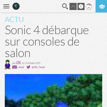
ACTU
En direct
Digest
Sonic 4 débarque
sur consoles de
salon
CBL
par
,
le 13 October 2010
email
@CBL_Factor