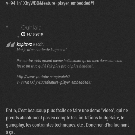
v=94Hn1XhyWB0&feature=player_embedded#!
Ouhlala
14.10.2010
kmplt242
a écrit :
Moi je m'en contente largement.
Par contre c'ets quand même hallucinant qu'un mec dans son coin
fasse un truc qui à l'air plus pro et plus bandant :
http://www.youtube.com/watch?
v=94Hn1XhyWB0&feature=player_embedded#!
Enfin, C'est beaucoup plus facile de faire une demo "video", qui ne
prends absolument pas en compte les limitations budgétaire, le
gameplay, les contraintes techniques, etc . Donc rien d'hallucinant
à ça .