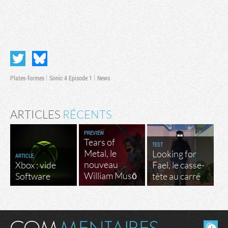
Plates-formes
Sonic 4 Episode 1
News
ARTICLES
RÉCENTS
PREVIEW
Tears of
TEST
Metal, le
Looking for
ARTICLE
nouveau
Xbox : vide
Fael, le casse-
William Musō
Software
tête au carré
Masquer les commentaires lus.