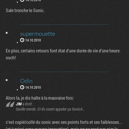
Sale tronche le Sonic.
supermouette
14.10.2010
En plus, certains retours font état d'une durée de vie d'une heure.
ouch!
Odin
14.10.2010
Alors la, je dis halte à la mauvaise fois:
J!M
a écrit :
Quelle merde. Et ils osent appeler ça Sonic4...
c'est copié/collé du sonic avec ses points forts et ses faiblesses...
(et à priori sans aucune innovation), mais on ne peut pas nier la