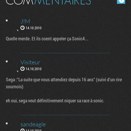
J!M
14.10.2010
Quelle merde. Et ils osent appeler ça Sonic4...
Visiteur
14.10.2010
Sega :"La suite que vous attendiez depuis 16 ans" (suivi d'un rire
sournois)
eh oui, sega veut définitivement niquer sa race à sonic.
sandeagle
14.10.2010