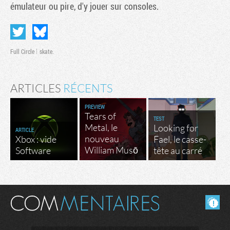
émulateur ou pire, d'y jouer sur consoles.
Full Circle
skate.
ARTICLES
RÉCENTS
PREVIEW
Tears of
TEST
Metal, le
Looking for
ARTICLE
nouveau
Xbox : vide
Fael, le casse-
Tribune
William Musō
Software
tête au carré
Masquer les commentaires lus.