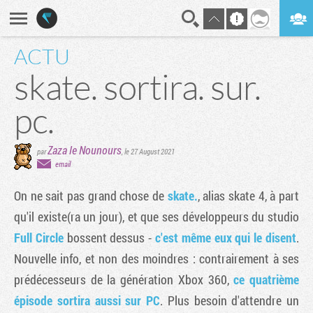
ACTU
En direct
Digest
skate. sortira. sur.
pc.
Zaza le Nounours
par
,
le 27 August 2021
email
On ne sait pas grand chose de
skate.
, alias skate 4, à part
qu'il existe(ra un jour), et que ses développeurs du studio
Full Circle
bossent dessus -
c'est même eux qui le disent
.
Nouvelle info, et non des moindres : contrairement à ses
prédécesseurs de la génération Xbox 360,
ce quatrième
épisode sortira aussi sur PC
. Plus besoin d'attendre un