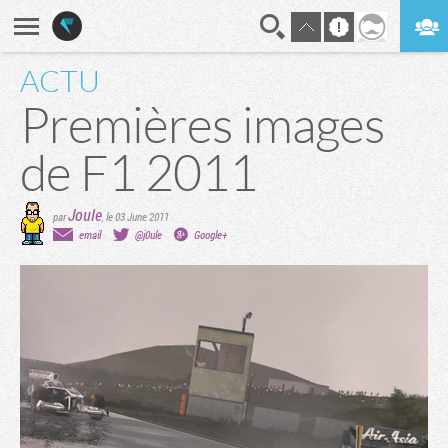
ACTU
En direct
Digest
Premières images
de F1 2011
Joule
par
,
le 03 June 2011
email
@j0ule
Google+