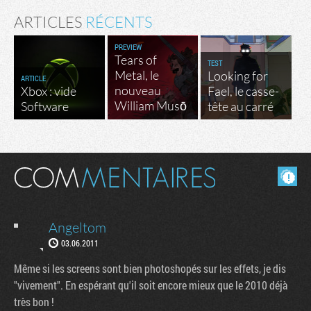
ARTICLES
RÉCENTS
PREVIEW
Tears of
TEST
Metal, le
Looking for
ARTICLE
nouveau
Xbox : vide
Fael, le casse-
William Musō
Software
tête au carré
Masquer les commentaires lus.
Angeltom
03.06.2011
Même si les screens sont bien photoshopés sur les effets, je dis
"vivement". En espérant qu'il soit encore mieux que le 2010 déjà
très bon !