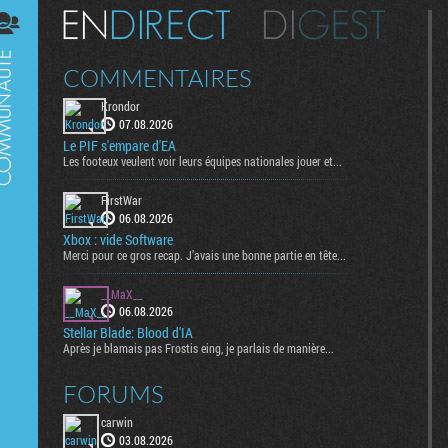
Digest
COMMENTAIRES
Krondor
07.08.2026
Le PIF s'empare d'EA
Les footeux veulent voir leurs équipes nationales jouer et...
FirstWar
06.08.2026
Xbox : vide Software
Merci pour ce gros recap. J’avais une bonne partie en tête...
__MaX__
06.08.2026
Stellar Blade: Blood d'IA
Après je blamais pas Frostis eing, je parlais de manière...
FORUMS
carwin
03.08.2026