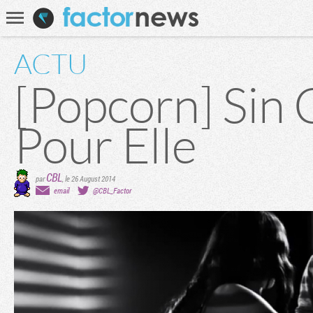
Communauté
Recherche
ACTU
[Popcorn] Sin Ci
Pour Elle
CBL
par
,
le 26 August 2014
email
@CBL_Factor