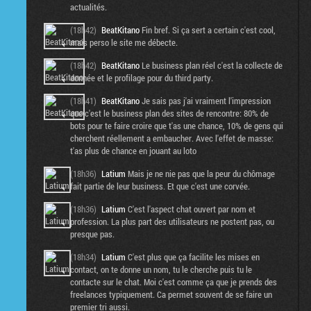
actualités.
(18h42)
BeatKitano
Fin bref. Si ça sert a certain c'est cool,
mais perso le site me débecte.
(18h42)
BeatKitano
Le business plan réel c'est la collecte de
donnée et le profilage pour du third party.
(18h41)
BeatKitano
Je sais pas j'ai vraiment l'impression
que c'est le business plan des sites de rencontre: 80% de
bots pour te faire croire que t'as une chance, 10% de gens qui
cherchent réellement a embaucher. Avec l'effet de masse:
t'as plus de chance en jouant au loto
(18h36)
Latium
Mais je ne nie pas que la peur du chômage
fait partie de leur business. Et que c'est une corvée.
(18h36)
Latium
C'est l'aspect chat ouvert par nom et
profession. La plus part des utilisateurs ne postent pas, ou
presque pas.
(18h34)
Latium
C'est plus que ça facilite les mises en
contact, on te donne un nom, tu le cherche puis tu le
contacte sur le chat. Moi c'est comme ça que je prends des
freelances typiquement. Ca permet souvent de se faire un
premier tri aussi.