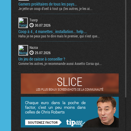
Gamers prolétaires de tous les pays...
Je jette un coup d'oeil à tout ça (les autres, je les ai...
Tuorp
30.07.2026
Coop à 4 , 4 manettes , installation... help....
Haha je ne peux pas te dire mais le premier, qui n'est que...
Nazca
25.07.2026
Un jeu de caisse à conseiller ?
Comme les autres, je recommande aussi Assetto Corsa qui...
SLICE
LES PLUS BEAUX SCREENSHOTS DE LA COMMUNAUTÉ