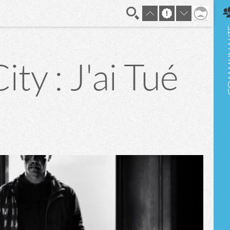
En direct
ty : J'ai Tué