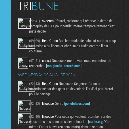
(22h41)
sveetch
Pfouarf, rockstar qui réserve la démo de
gameplay de GTA pour netflix, même temporairement c'est
juste débile
(09h09)
BeatKitano
Bon le remake de halo est sorti du coup
Microslop a pu licencier chez Halo Studio comme il est
coutume.
(07h51)
choo.t
Nicouse > meme vibe mais en moteur de
recherche : [
marginalia-search.com
]
WEDNESDAY 05 AUGUST 2026
(22h13)
BeatKitano
Nicouse > Ce genre d'annuaire
sélectionné par des gens va devenir de l'or d'ici peu. Merci
pour le partage.
(22h12)
Nicouse
Genre [
penofchaos.com
]
(22h10)
Nicouse
Pour ceux qui veulent retomber sur des
vieux sites, les annuaires c'est chouette [
curlie.org
] Y'a
même Factor News (en deux mots) dans la section