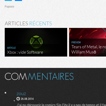
Popcorn
ARTICLES
RÉCENTS
PREVIEW
Tears of Metal, le 
ARTICLE
William Musō
Xbox : vide Software
zouz
26.08.2014
J'ai pu découvrir le comics Sin City il y a peu de temps et il f