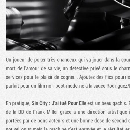
Un joueur de poker très chanceux qui va jouer dans la cou
mort de l'amour de sa vie, un detective privé sous le char
services pour le plaisir de cogner... Ajoutez des flics pourr
parfait pour un film noir post-moderne à la sauce Rodriguez/M
En pratique,
Sin City : J'ai tué Pour Elle
est un beau gachis. E
de la BD de Frank Miller grâce à une direction artistique 
portées par de bons acteurs et une bonne dose de second deg
nouvel opus mais la machine s'est enrayée et le résultat e