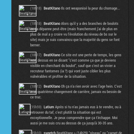
(18h18)
BeatKitano
Ils ont weaponisé la peur du chomage...
:/
(18h18)
BeatKitano
Alors qu'il y a des branches de boulots
ou ça dépanne peut-être (mais franchement j'ai de plus en
plus de mal a y croire vu l'évolution du niveau de bs sur le
site) mais je suis convaincu que la majorité du gens se font
berner.
(18h17)
BeatKitano
Ce site est une perte de temps, les gens
vont dessus en se disant "c'est comme ça que je deviens
visible en cherchant du boulot", sauf que c'est un vivier a
recruteur fantomes (ia ?) qui vont juste cibler les plus
vulnérables et profiter de la situation.
(18h12)
BeatKitano
Oh ça n'a rien avoir avec l'age hein. C'est
mon quatrième changement de carrière, jamais eu besoin de
ce truc.
(15h59)
Latium
Après si tu n'as jamais eus à te vendre, ou à
retrouver du taf, c'est plutôt ta situation qui est
exceptionnelle. Je peux comprendre que ça t'échappe. Moi
aussi je me suis cru au dessus de ça jusqu'à 30-35 ans.
(15h10)
sveetch
BeatKitano > (14h29) "réseau" ou "carnet de