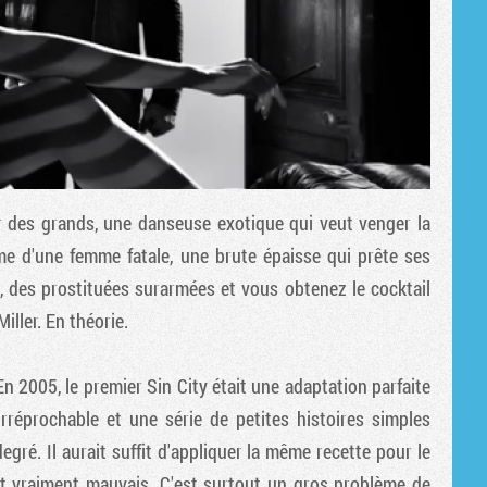
r des grands, une danseuse exotique qui veut venger la
me d'une femme fatale, une brute épaisse qui prête ses
is, des prostituées surarmées et vous obtenez le cocktail
iller. En théorie.
n 2005, le premier Sin City était une adaptation parfaite
irréprochable et une série de petites histoires simples
ré. Il aurait suffit d'appliquer la même recette pour le
st vraiment mauvais. C'est surtout un gros problème de