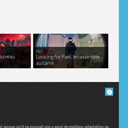
TEST
nouveau
Looking for Fael, le casse-tête
au carré
Masquer les commentaires lus.
aut avouer qu'il ne pouvait pas y avoir de meilleur adaptation au