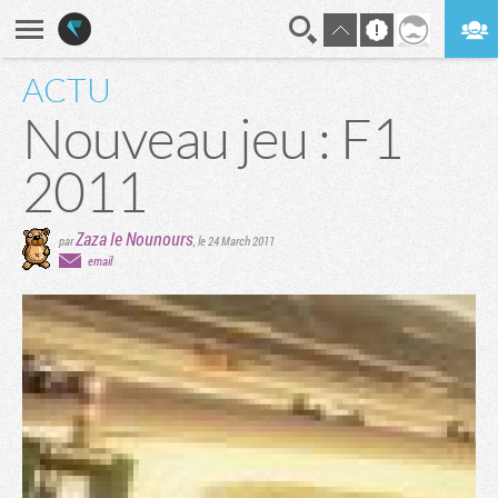
ACTU
En direct
Digest
Nouveau jeu : F1
2011
Zaza le Nounours
par
,
le 24 March 2011
email