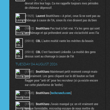
devrait être leur logo. Ca me rappelle toujours mes périodes
de chômeur dépressif.
(11h25)
Laurent
BeatKitano > A priori, ceux là ne sont pas au
chômage à cause de l'IA, sinon ils n'en diraient pas du bien
(10h12)
BeatKitano
Pas tout à fait vrai. Y’a les gens qui sont
au chômage et qui prétendent avoir une vie/activité avec l’ia
(05h18)
CBL
L'autre moitié vante les mérites du bousin
(05h18)
CBL
C'est fascinant Linkedin. La moitié des gens
dessus sont au chomage à cause de l'IA
TUESDAY 04 AUGUST 2026
(17h41)
BeatKitano
Maintenant petit moment conspi-mais-
pas-vraiment. Les gens cliquent sur le dit bouton se font
flagger pour "anti-IA" pour les recruteur (si ça existe encore
sur cette plateforme de 'lenfer)
(17h35)
BeatKitano
[
techcrunch.com
]
(17h35)
BeatKitano
J'avais manqué ça: on vit vraiment une
époque formidable, microslop essaye de nous mettre du