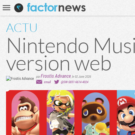
Communauté
Recherche
ACTU
Nintendo Musi
version web
Frostis Advance
par
,
le 02 June 2026
email
@SW-5831-6614-4024