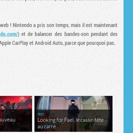
Tribune
n web ! Nintendo a pris son temps, mais il est maintenant
ndo.com/
) et de balancer des bandes-son pendant des
Apple CarPlay et Android Auto, parce que pourquoi pas.
TEST
nouveau
Looking for Fael, le casse-tête
au carré