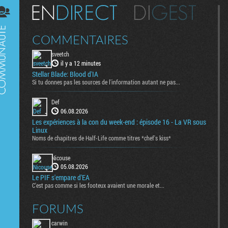
Digest
COMMENTAIRES
sveetch
il y a 12 minutes
Stellar Blade: Blood d'IA
Si tu donnes pas les sources de l'information autant ne pas...
Def
06.08.2026
Les expériences à la con du week-end : épisode 16 - La VR sous
Linux
Noms de chapitres de Half-Life comme titres *chef's kiss*
Nicouse
05.08.2026
Le PIF s'empare d'EA
C'est pas comme si les footeux avaient une morale et...
FORUMS
carwin