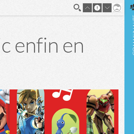
En direct
c enfin en