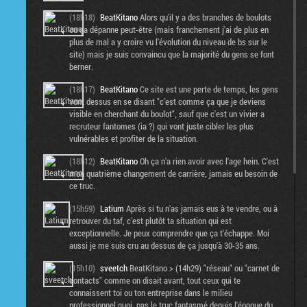
(18h18)
BeatKitano
Alors qu'il y a des branches de boulots
ou ça dépanne peut-être (mais franchement j'ai de plus en
plus de mal a y croire vu l'évolution du niveau de bs sur le
site) mais je suis convaincu que la majorité du gens se font
berner.
(18h17)
BeatKitano
Ce site est une perte de temps, les gens
vont dessus en se disant "c'est comme ça que je deviens
visible en cherchant du boulot", sauf que c'est un vivier a
recruteur fantomes (ia ?) qui vont juste cibler les plus
vulnérables et profiter de la situation.
(18h12)
BeatKitano
Oh ça n'a rien avoir avec l'age hein. C'est
mon quatrième changement de carrière, jamais eu besoin de
ce truc.
(15h59)
Latium
Après si tu n'as jamais eus à te vendre, ou à
retrouver du taf, c'est plutôt ta situation qui est
exceptionnelle. Je peux comprendre que ça t'échappe. Moi
aussi je me suis cru au dessus de ça jusqu'à 30-35 ans.
(15h10)
sveetch
BeatKitano > (14h29) "réseau" ou "carnet de
contacts" comme on disait avant, tout ceux qui te
connaissent toi ou ton entreprise dans le milieu
professionnel quoi, pas le truc fantasmé depuis l'époque du