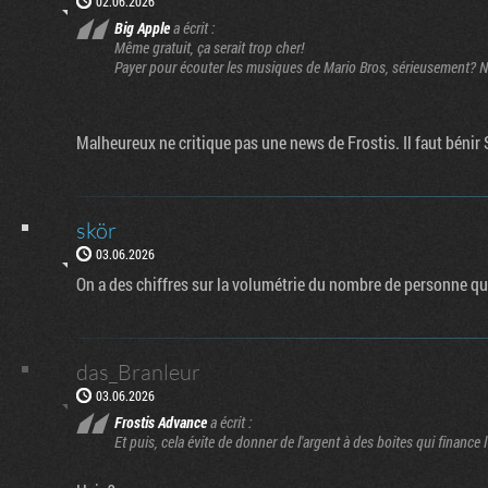
02.06.2026
Big Apple
a écrit :
Même gratuit, ça serait trop cher!
Payer pour écouter les musiques de Mario Bros, sérieusement? Nin
Malheureux ne critique pas une news de Frostis. Il faut bénir 
skör
03.06.2026
On a des chiffres sur la volumétrie du nombre de personne qu
das_Branleur
03.06.2026
Frostis Advance
a écrit :
Et puis, cela évite de donner de l'argent à des boites qui finance l