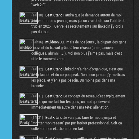
"web 2.0"
(14h38)
BeatKitano
Faudra que je demande autour de moi,
jeunes et moins jeunes, mais j'ai un vrai doute sur l'utilité du
truc en 2026... Genre les recrutements sur linkedin j'y crois
pas du tout.
(14h36)
muldoon
Oui, mais de nos jours , la plupart des gens
trouvent du travail grâce à leur réseau (amis, anciens
collègues, alumni, …). Moi non plus j’aime pas, mais c’est
utile le moment venu
(14h32)
BeatKitano
Linkedin y'a rien d'organique, c'est que
de la façade et du corpo speak. Donc non jamais j'y mettrais
les pieds, et y'en a pas besoin. Du moins pas dans ma
branche.
(14h31)
BeatKitano
Le concept du reseau c'est typiquement
le truc qui me fait fuir les gens, un mot qui devient
immediatement un autre dans ma tête: aliénation.
(14h31)
BeatKitano
Je vais pas faire le mec sympa et
"monter mon reseau" par pur intérêt professionnel. Soit ça
colle soit non et.. .ben rien en fait.
(14h30)
BeatKitano
avec les collègues. Qui sont juste ça des