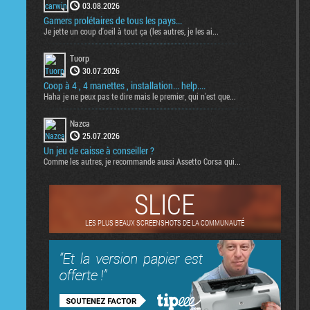
03.08.2026
Gamers prolétaires de tous les pays...
Je jette un coup d'oeil à tout ça (les autres, je les ai...
Tuorp
30.07.2026
Coop à 4 , 4 manettes , installation... help....
Haha je ne peux pas te dire mais le premier, qui n'est que...
Nazca
25.07.2026
Un jeu de caisse à conseiller ?
Comme les autres, je recommande aussi Assetto Corsa qui...
SLICE
LES PLUS BEAUX SCREENSHOTS DE LA COMMUNAUTÉ