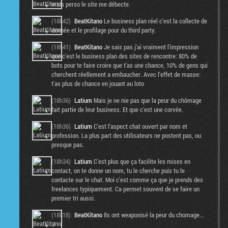
mais perso le site me débecte.
(18h42)
BeatKitano
Le business plan réel c'est la collecte de
donnée et le profilage pour du third party.
(18h41)
BeatKitano
Je sais pas j'ai vraiment l'impression
que c'est le business plan des sites de rencontre: 80% de
bots pour te faire croire que t'as une chance, 10% de gens qui
cherchent réellement a embaucher. Avec l'effet de masse:
t'as plus de chance en jouant au loto
(18h36)
Latium
Mais je ne nie pas que la peur du chômage
fait partie de leur business. Et que c'est une corvée.
(18h36)
Latium
C'est l'aspect chat ouvert par nom et
profession. La plus part des utilisateurs ne postent pas, ou
presque pas.
(18h34)
Latium
C'est plus que ça facilite les mises en
contact, on te donne un nom, tu le cherche puis tu le
contacte sur le chat. Moi c'est comme ça que je prends des
freelances typiquement. Ca permet souvent de se faire un
premier tri aussi.
(18h18)
BeatKitano
Ils ont weaponisé la peur du chomage...
:/