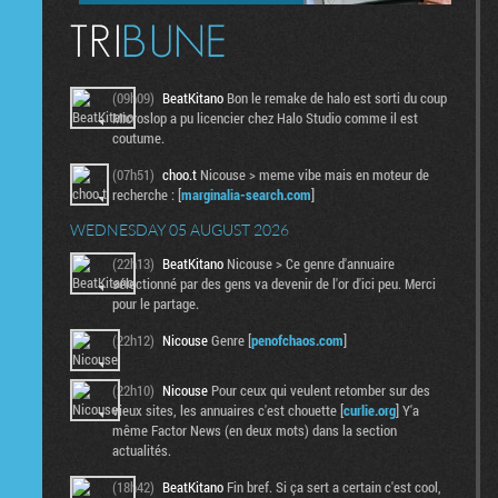
(09h09)
BeatKitano
Bon le remake de halo est sorti du coup
Microslop a pu licencier chez Halo Studio comme il est
coutume.
(07h51)
choo.t
Nicouse > meme vibe mais en moteur de
recherche : [
marginalia-search.com
]
WEDNESDAY 05 AUGUST 2026
(22h13)
BeatKitano
Nicouse > Ce genre d'annuaire
sélectionné par des gens va devenir de l'or d'ici peu. Merci
pour le partage.
(22h12)
Nicouse
Genre [
penofchaos.com
]
(22h10)
Nicouse
Pour ceux qui veulent retomber sur des
vieux sites, les annuaires c'est chouette [
curlie.org
] Y'a
même Factor News (en deux mots) dans la section
actualités.
(18h42)
BeatKitano
Fin bref. Si ça sert a certain c'est cool,