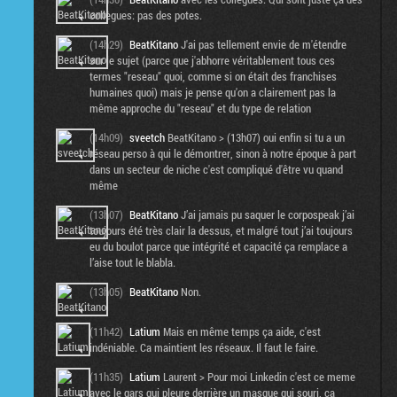
collègues: pas des potes.
(14h29)
BeatKitano
J'ai pas tellement envie de m'étendre
sur le sujet (parce que j'abhorre véritablement tous ces
termes "reseau" quoi, comme si on était des franchises
humaines quoi) mais je pense qu'on a clairement pas la
même approche du "reseau" et du type de relation
(14h09)
sveetch
BeatKitano > (13h07) oui enfin si tu a un
réseau perso à qui le démontrer, sinon à notre époque à part
dans un secteur de niche c'est compliqué d'être vu quand
même
(13h07)
BeatKitano
J’ai jamais pu saquer le corpospeak j’ai
toujours été très clair la dessus, et malgré tout j’ai toujours
eu du boulot parce que intégrité et capacité ça remplace a
l’aise tout le blabla.
(13h05)
BeatKitano
Non.
(11h42)
Latium
Mais en même temps ça aide, c'est
indéniable. Ca maintient les réseaux. Il faut le faire.
(11h35)
Latium
Laurent > Pour moi Linkedin c'est ce meme
avec le gars qui pleure derrière un masque qui souri, ça