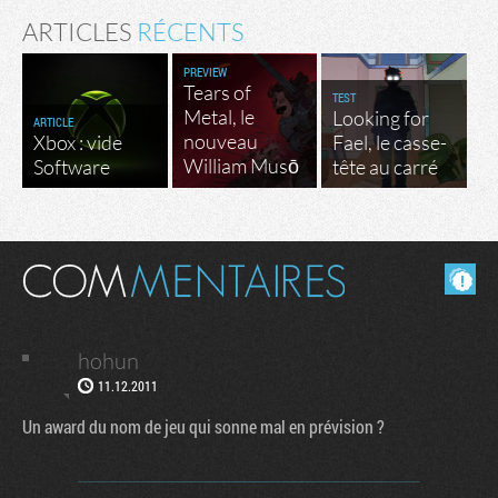
ARTICLES
RÉCENTS
PREVIEW
Tears of
TEST
Metal, le
Looking for
ARTICLE
nouveau
Xbox : vide
Fael, le casse-
William Musō
Software
tête au carré
Masquer les commentaires lus.
hohun
11.12.2011
Un award du nom de jeu qui sonne mal en prévision ?