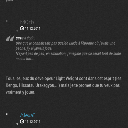
M0rb
11.12.2011
guzu
a écrit :
Dire que je connaissais pas Busido Blade à l'époque où j'avais une
psone, j'y ai jamais joué.
N'ayant pas de pad, en émulation, j'imagine que ça serait tout de suite
moins fun...
Tous les jeux du dévelopeur Light Weight sont dans cet esprit (les
Kengo, Hissatsu Urakagyou,...) mais je te promet que tu veux pas
vraiment y jouer.
Alexaï
11.12.2011