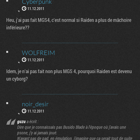
Cyberpunk
11.12.2011
Heu, j'ai pas fait MGS4, c'est normal si Raiden a plus de mâchoire
inférieure??
WOLFREIM
11.12.2011
Idem, je n'ai pas fait non plus MGS 4, pourquoi Raiden est devenu
un cyborg?
noir_desir
11.12.2011
guzu
a écrit :
Dire que je connaissais pas Busido Blade à l'époque où j'avais une
psone, j'y ai jamais joué.
N'ayant pas de pad, en émulation, j'imagine que ça serait tout de suite