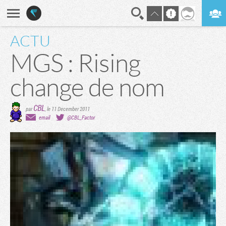
ACTU
En direct
Digest
MGS : Rising
change de nom
CBL
par
,
le 11 December 2011
email
@CBL_Factor