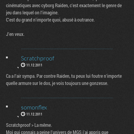
cinématiques avec cyborg Raiden, c'est exactement le genre de
jeu dans lequel on l'imagine.
C'est du grand n'importe quoi, abusé à outrance.
J'en veux.
Scratchproof
11.12.2011
Ca a l'air sympa. Par contre Raiden, tu peux lui foutre n'importe
quelle armure sur le dos, je vois toujours une gonzesse.
somonflex
11.12.2011
Scratchproof > La même.
Moi qui connais a peine l'univers de MGS j'ai appris que