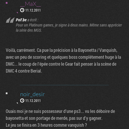
__MaX__
11.12.2011
PoF.be
a écrit :
Pour un Platinum games, je signe à deux mains. Même sans apprécier
la série des MGS.
Voilà, carrément. Ca pue la précision à la Bayonetta / Vanquish,
avec un peu de scoring et quelques boss complétement huge à la
DMC... le coup de l'épée contre le Gear fait penser à la scène de
DMC 4 contre Berial.
noir_desir
11.12.2011
Ouais moi je ne suis possesseur d'une ps3... vu les déboire de
bayonetta et son portage de merde, pas sur d'y gagner.
Le jeu se finira en 3 heures comme vanquish ?