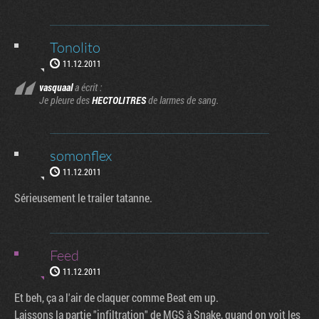
Tonolito
11.12.2011
vasquaal
a écrit :
Je pleure des
HECTOLITRES
de larmes de sang.
somonflex
11.12.2011
Sérieusement le trailer tatanne.
Feed
11.12.2011
Et beh, ça a l'air de claquer comme Beat em up.
Laissons la partie "infiltration" de MGS à Snake, quand on voit les