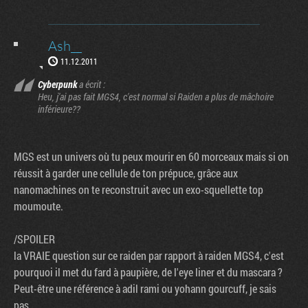
Ash__
11.12.2011
Cyberpunk
a écrit :
Heu, j'ai pas fait MGS4, c'est normal si Raiden a plus de mâchoire
inférieure??
MGS est un univers où tu peux mourir en 60 morceaux mais si on
réussit à garder une cellule de ton prépuce, grâce aux
nanomachines on te reconstruit avec un exo-squellette top
moumoute.
/SPOILER
la VRAIE question sur ce raiden par rapport à raiden MGS4, c'est
pourquoi il met du fard à paupière, de l'eye liner et du mascara ?
Peut-être une référence à adil rami ou yohann gourcuff, je sais
pas.