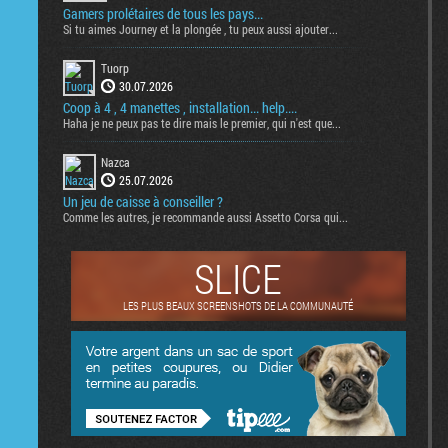
Gamers prolétaires de tous les pays...
Si tu aimes Journey et la plongée , tu peux aussi ajouter...
Tuorp
30.07.2026
Coop à 4 , 4 manettes , installation... help....
Haha je ne peux pas te dire mais le premier, qui n'est que...
Nazca
25.07.2026
Un jeu de caisse à conseiller ?
Comme les autres, je recommande aussi Assetto Corsa qui...
SLICE
LES PLUS BEAUX SCREENSHOTS DE LA COMMUNAUTÉ