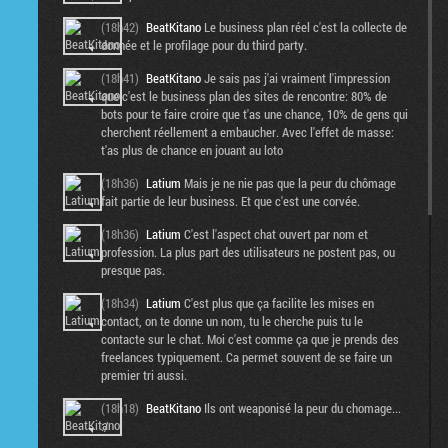
(18h42)
BeatKitano
Le business plan réel c'est la collecte de
donnée et le profilage pour du third party.
(18h41)
BeatKitano
Je sais pas j'ai vraiment l'impression
que c'est le business plan des sites de rencontre: 80% de
bots pour te faire croire que t'as une chance, 10% de gens qui
cherchent réellement a embaucher. Avec l'effet de masse:
t'as plus de chance en jouant au loto
(18h36)
Latium
Mais je ne nie pas que la peur du chômage
fait partie de leur business. Et que c'est une corvée.
(18h36)
Latium
C'est l'aspect chat ouvert par nom et
profession. La plus part des utilisateurs ne postent pas, ou
presque pas.
(18h34)
Latium
C'est plus que ça facilite les mises en
contact, on te donne un nom, tu le cherche puis tu le
contacte sur le chat. Moi c'est comme ça que je prends des
freelances typiquement. Ca permet souvent de se faire un
premier tri aussi.
(18h18)
BeatKitano
Ils ont weaponisé la peur du chomage...
:/