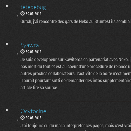
tetedebug
30.05.2015
Outch, j'ai rencontré des gars de Neko au Stunfest ils semblai
Syawra
30.05.2015
Je suis développeur sur Kawiteros en partenariat avec Neko, j
pas mort du tout et est au coeur d'une procédure de relance 
autres proches collaborateurs. L'activité de la boîte n'est mê
Il aurait pourtant suffi de demander des infos supplémentaire
article tire sa source.
Ocytocine
30.05.2015
J'ai toujours eu du mal à interpréter ces pages, mais c'est vra