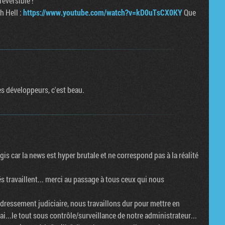
réversible !
th Hell :
https://www.youtube.com/watch?v=kD0uTsCX0KY
Que
es développeurs, c'est beau.
agis car la news est hyper brutale et ne correspond pas à la réalité
riés travaillent... merci au passage à tous ceux qui nous
 redressement judiciaire, nous travaillons dur pour mettre en
ai...le tout sous contrôle/surveillance de notre administrateur...