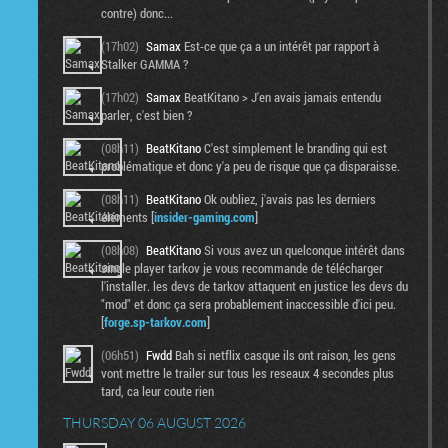
contre) donc...
(17h02)
Samax
Est-ce que ça a un intérêt par rapport à
Stalker GAMMA ?
(17h02)
Samax
BeatKitano > J'en avais jamais entendu
parler, c'est bien ?
(08h11)
BeatKitano
C'est simplement le branding qui est
problématique et donc y'a peu de risque que ça disparaisse.
(08h11)
BeatKitano
Ok oubliez, j'avais pas les derniers
éléments [
insider-gaming.com
]
(08h08)
BeatKitano
Si vous avez un quelconque intérêt dans
single player tarkov je vous recommande de télécharger
l'installer. les devs de tarkov attaquent en justice les devs du
"mod" et donc ça sera probablement inaccessible d'ici peu.
[
forge.sp-tarkov.com
]
(06h51)
Fwdd
Bah si netflix casque ils ont raison, les gens
vont mettre le trailer sur tous les reseaux 4 secondes plus
tard, ca leur coute rien
THURSDAY 06 AUGUST 2026