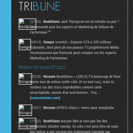
(07h56)
BeatKitano
Jack Thompson est en retraite ou pas ?
Je demande pour les experts en Marketing de tribune de
Factornews™
(04h19)
Sawyer
sveetch > Exposer GTA à 325 millions
d'abonnés, dont plein de non joueurs ? Complètement débile.
Heureusement que Rockstar peut compter sur les experts
Marketing de Factornews.
FRIDAY 07 AUGUST 2026
(22h28)
Nicouse
BeatKitano > (22h13) Y'a beaucoup de liens
morts tout de même (enfin côté JV en tout cas), mais tu
tombes sur des trucs improbables comme cette
encyclopédie, oeuvre d'un seul homme... Fou...
[
cosmovisions.com
]
(22h21)
Nicouse
(07h51) choo.t > merci pour marginalia
(17h35)
BeatKitano
Aucune idée je suis pas fan des
extractions shooter sweaty. En solo c'est peut-être ok mais
bon tarkov a une version pve maintenant (payante par