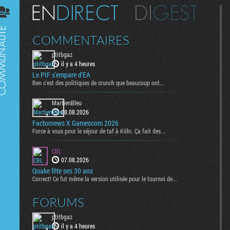
Digest
COMMENTAIRES
ptitbgaz
il y a 4 heures
Le PIF s'empare d'EA
Ben c'est des politiques de crunch que beaucoup ont...
MartienBleu
08.08.2026
Factornews X Gamescom 2026
Force à vous pour le séjour de taf à Köln. Ça fait des...
CBL
07.08.2026
Quake fête ses 30 ans
Correct! Ce fut même la version utilisée pour le tournoi de...
FORUMS
ptitbgaz
il y a 4 heures