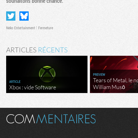
souhaitons bonne chance.
Neko Entertainment
Fermeture
ARTICLES
RÉCENTS
PREVIEW
Tears of Metal, le 
ARTICLE
William Musō
Xbox : vide Software