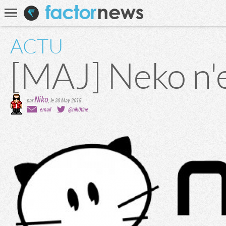
Communauté
Recherche
ACTU
[MAJ] Neko n'e
Niko
par
,
le 30 May 2015
email
@nik0tine