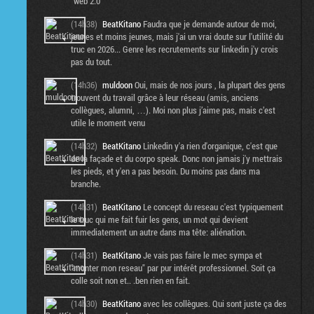
"web 2.0"
(14h38)
BeatKitano
Faudra que je demande autour de moi,
jeunes et moins jeunes, mais j'ai un vrai doute sur l'utilité du
truc en 2026... Genre les recrutements sur linkedin j'y crois
pas du tout.
(14h36)
muldoon
Oui, mais de nos jours , la plupart des gens
trouvent du travail grâce à leur réseau (amis, anciens
collègues, alumni, …). Moi non plus j’aime pas, mais c’est
utile le moment venu
(14h32)
BeatKitano
Linkedin y'a rien d'organique, c'est que
de la façade et du corpo speak. Donc non jamais j'y mettrais
les pieds, et y'en a pas besoin. Du moins pas dans ma
branche.
(14h31)
BeatKitano
Le concept du reseau c'est typiquement
le truc qui me fait fuir les gens, un mot qui devient
immediatement un autre dans ma tête: aliénation.
(14h31)
BeatKitano
Je vais pas faire le mec sympa et
"monter mon reseau" par pur intérêt professionnel. Soit ça
colle soit non et.. .ben rien en fait.
(14h30)
BeatKitano
avec les collègues. Qui sont juste ça des