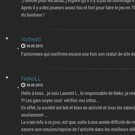
:) désolé pour Nicaulas, j'espère qu'il n'y a pas de dommage ir
Après il y a des joueurs assez fou et fort pour faire le jeu en 7
du bonheur !
Yolteotl
30.05.2015
Factornews qui confirme encore une fois son statut de site d
NekoLL
30.05.2015
Hello à tous...je suis Laurent L., le responsable de Neko, je ré
!!! Les gars soyez cool: vérifiez vos infos...
En effet, la société est bel et bien en activité et tous les sala
soutiennent ...
La vraie info à ce jour, est que, suite à une année difficile de
oeuvre une cession/reprise de l'activité dans les meilleurs dél