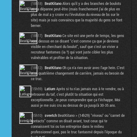
(18h18)
BeatKitano
Alors qu'il y a des branches de boulots
ou ça dépanne peut-être (mais franchement j'ai de plus en
plus de mal a y croire vu l'évolution du niveau de bs sur le
site) mais je suis convaincu que la majorité du gens se font
berner.
(18h17)
BeatKitano
Ce site est une perte de temps, les gens
vont dessus en se disant "c'est comme ça que je deviens
visible en cherchant du boulot", sauf que c'est un vivier a
recruteur fantomes (ia ?) qui vont juste cibler les plus
vulnérables et profiter de la situation.
(18h12)
BeatKitano
Oh ça n'a rien avoir avec l'age hein. C'est
mon quatrième changement de carrière, jamais eu besoin de
ce truc.
(15h59)
Latium
Après si tu n'as jamais eus à te vendre, ou à
retrouver du taf, c'est plutôt ta situation qui est
exceptionnelle. Je peux comprendre que ça t'échappe. Moi
aussi je me suis cru au dessus de ça jusqu'à 30-35 ans.
(15h10)
sveetch
BeatKitano > (14h29) "réseau" ou "carnet de
contacts" comme on disait avant, tout ceux qui te
connaissent toi ou ton entreprise dans le milieu
professionnel quoi, pas le truc fantasmé depuis l'époque du