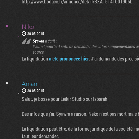
http://www.bodacc.fr/annonce/detail/BXA15141001905L
Niko
30.05.2015
Syawra
a écrit :
Il aurait pourtant suffi de demander des infos supplémentaires aux
source.
La liquidation
a été prononcée hier
. J'ai demandé des précisi
Aman
30.05.2015
Salut, je bosse pour Leikir Studio sur Isbarah.
Des infos que j'ai, Syawra a raison. Neko n'est pas mort mais 
La liquidation peut être, de la forme juridique de la société, ma
faut leur demander.