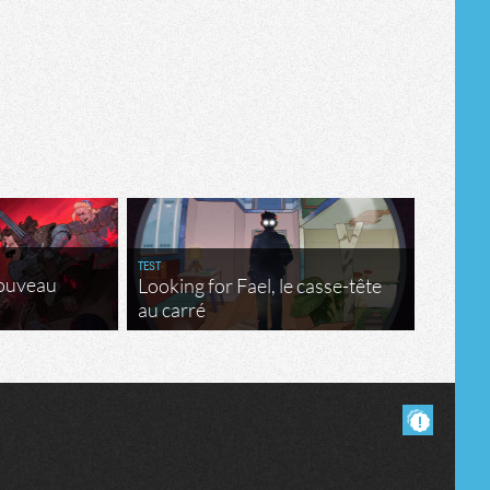
Tribune
TEST
nouveau
Looking for Fael, le casse-tête
au carré
Masquer les commentaires lus.