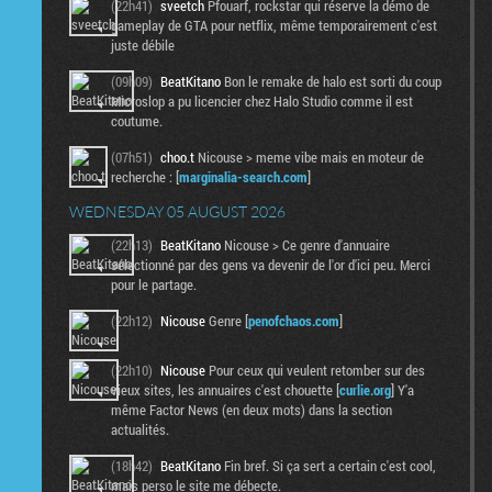
(22h41)
sveetch
Pfouarf, rockstar qui réserve la démo de
gameplay de GTA pour netflix, même temporairement c'est
juste débile
(09h09)
BeatKitano
Bon le remake de halo est sorti du coup
Microslop a pu licencier chez Halo Studio comme il est
coutume.
(07h51)
choo.t
Nicouse > meme vibe mais en moteur de
recherche : [
marginalia-search.com
]
WEDNESDAY 05 AUGUST 2026
(22h13)
BeatKitano
Nicouse > Ce genre d'annuaire
sélectionné par des gens va devenir de l'or d'ici peu. Merci
pour le partage.
(22h12)
Nicouse
Genre [
penofchaos.com
]
(22h10)
Nicouse
Pour ceux qui veulent retomber sur des
vieux sites, les annuaires c'est chouette [
curlie.org
] Y'a
même Factor News (en deux mots) dans la section
actualités.
(18h42)
BeatKitano
Fin bref. Si ça sert a certain c'est cool,
mais perso le site me débecte.