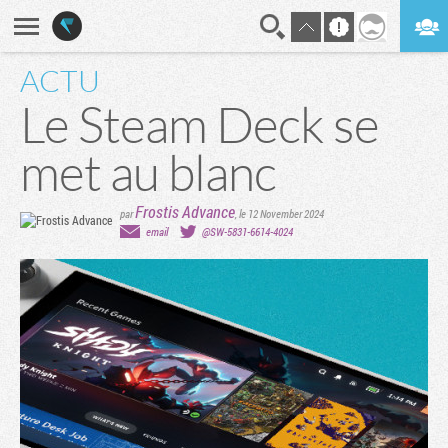
ACTU
En direct
Digest
Le Steam Deck se
met au blanc
Frostis Advance
par
,
le 12 November 2024
email
@SW-5831-6614-4024