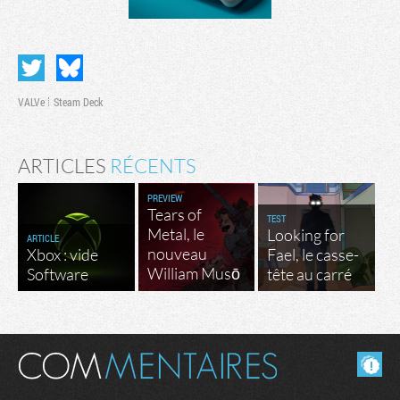
VALVe
Steam Deck
ARTICLES
RÉCENTS
PREVIEW
Tears of
TEST
Metal, le
Looking for
ARTICLE
nouveau
Xbox : vide
Fael, le casse-
William Musō
Software
tête au carré
Masquer les commentaires lus.