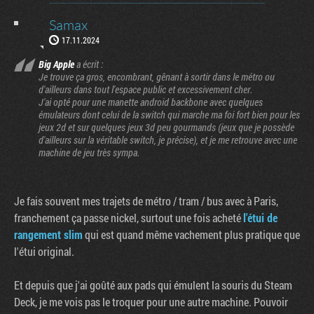
Samax
17.11.2024
Big Apple
a écrit :
Je trouve ça gros, encombrant, gênant à sortir dans le métro ou
d'ailleurs dans tout l'espace public et excessivement cher.
J'ai opté pour une manette android backbone avec quelques
émulateurs dont celui de la switch qui marche ma foi fort bien pour les
jeux 2d et sur quelques jeux 3d peu gourmands (jeux que je possède
d'ailleurs sur la véritable switch, je précise), et je me retrouve avec une
machine de jeu très sympa.
Je fais souvent mes trajets de métro / tram / bus avec à Paris,
franchement ça passe nickel, surtout une fois acheté
l'étui de
rangement slim
qui est quand même vachement plus pratique que
l'étui original.
Et depuis que j'ai goûté aux pads qui émulent la souris du Steam
Deck, je me vois pas le troquer pour une autre machine. Pouvoir