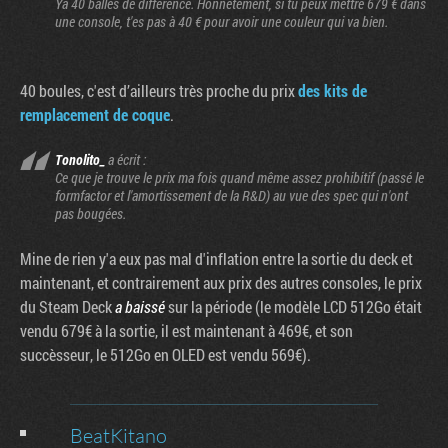
Ya 40 balles de différence. Honnêtement, si tu peux mettre 679 € dans
une console, t'es pas à 40 € pour avoir une couleur qui va bien.
40 boules, c'est d’ailleurs très proche du prix
des kits de
remplacement de coque
.
Tonolito_
a écrit :
Ce que je trouve le prix ma fois quand même assez prohibitif (passé le
formfactor et l'amortissement de la R&D) au vue des spec qui n'ont
pas bougées.
Mine de rien y'a eux pas mal d'inflation entre la sortie du deck et
maintenant, et contrairement aux prix des autres consoles, le prix
du Steam Deck
a baissé
sur la période (le modèle LCD 512Go était
vendu 679€ à la sortie, il est maintenant à 469€, et son
succèsseur, le 512Go en OLED est vendu 569€).
BeatKitano