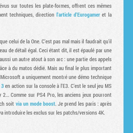
prévus sur toutes les plate-formes, offrent ces mêmes
ment techniques, direction
l'article d'Eurogamer
et la
ue celui de la One. C'est pas mal mais il faudrait qu'il
au de détail égal. Ceci étant dit, il est épaulé par une
ussi un autre atout à son arc : une partie des appels
âce à du matos dédié. Mais au final le plus important
on, Microsoft a uniquement montré une démo technique
 3
en action sur la console à l'E3. C'est le seul jeu MS
y 2... Comme sur PS4 Pro, les anciens jeux pourront
tch soit
via un mode boost
. Je prend les paris : après
 va introduire les exclus sur les patchs/versions 4K.