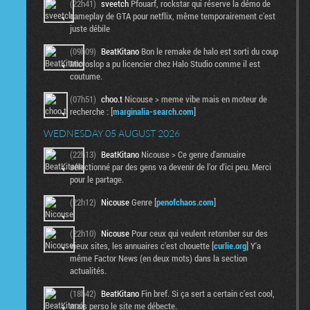
(22h41)
sveetch
Pfouarf, rockstar qui réserve la démo de
gameplay de GTA pour netflix, même temporairement c'est
juste débile
(09h09)
BeatKitano
Bon le remake de halo est sorti du coup
Microslop a pu licencier chez Halo Studio comme il est
coutume.
(07h51)
choo.t
Nicouse > meme vibe mais en moteur de
recherche : [
marginalia-search.com
]
WEDNESDAY 05 AUGUST 2026
(22h13)
BeatKitano
Nicouse > Ce genre d'annuaire
sélectionné par des gens va devenir de l'or d'ici peu. Merci
pour le partage.
(22h12)
Nicouse
Genre [
penofchaos.com
]
(22h10)
Nicouse
Pour ceux qui veulent retomber sur des
vieux sites, les annuaires c'est chouette [
curlie.org
] Y'a
même Factor News (en deux mots) dans la section
actualités.
(18h42)
BeatKitano
Fin bref. Si ça sert a certain c'est cool,
mais perso le site me débecte.