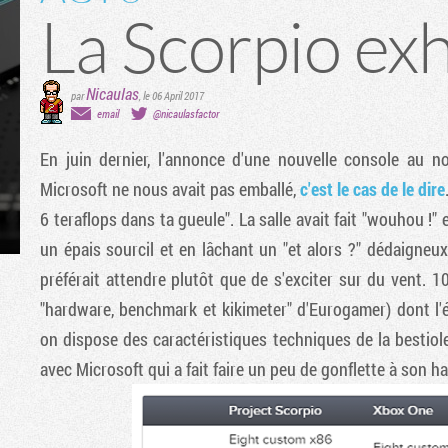
La Scorpio exh
Nicaulas
par
,
le 06 April 2017
email
@nicaulasfactor
En juin dernier, l'annonce d'une nouvelle console au n
Microsoft ne nous avait pas emballé,
c'est le cas de le dire
6 teraflops dans ta gueule". La salle avait fait "wouhou !" 
un épais sourcil et en lâchant un "et alors ?" dédaigneux
préférait attendre plutôt que de s'exciter sur du vent. 1
"hardware, benchmark et kikimeter" d'Eurogamer) dont l'é
on dispose des caractéristiques techniques de la bestiole
avec Microsoft qui a fait faire un peu de gonflette à son h