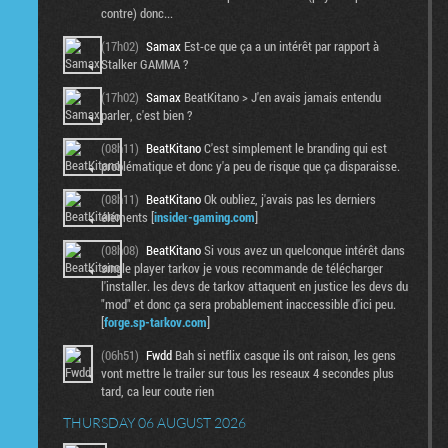
contre) donc...
(17h02)
Samax
Est-ce que ça a un intérêt par rapport à
Stalker GAMMA ?
(17h02)
Samax
BeatKitano > J'en avais jamais entendu
parler, c'est bien ?
(08h11)
BeatKitano
C'est simplement le branding qui est
problématique et donc y'a peu de risque que ça disparaisse.
(08h11)
BeatKitano
Ok oubliez, j'avais pas les derniers
éléments [
insider-gaming.com
]
(08h08)
BeatKitano
Si vous avez un quelconque intérêt dans
single player tarkov je vous recommande de télécharger
l'installer. les devs de tarkov attaquent en justice les devs du
"mod" et donc ça sera probablement inaccessible d'ici peu.
[
forge.sp-tarkov.com
]
(06h51)
Fwdd
Bah si netflix casque ils ont raison, les gens
vont mettre le trailer sur tous les reseaux 4 secondes plus
tard, ca leur coute rien
THURSDAY 06 AUGUST 2026