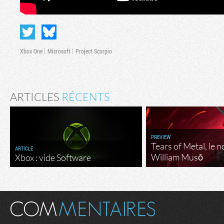
Xbox One
Microsoft
Project Scorpio
ARTICLES
RÉCENTS
PREVIEW
Tears of Metal, le 
ARTICLE
William Musō
Xbox : vide Software