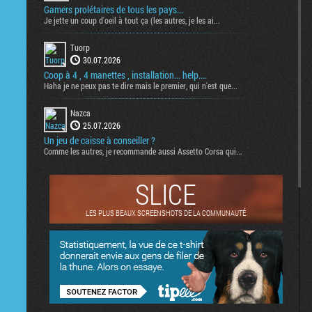
Gamers prolétaires de tous les pays...
Je jette un coup d'oeil à tout ça (les autres, je les ai...
Tuorp
30.07.2026
Coop à 4 , 4 manettes , installation... help....
Haha je ne peux pas te dire mais le premier, qui n'est que...
Nazca
25.07.2026
Un jeu de caisse à conseiller ?
Comme les autres, je recommande aussi Assetto Corsa qui...
SLICE
LES PLUS BEAUX SCREENSHOTS DE LA COMMUNAUTÉ