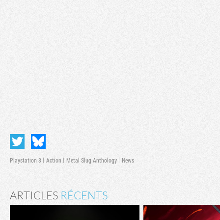
Playstation 3
Action
Metal Slug Anthology
News
ARTICLES
RÉCENTS