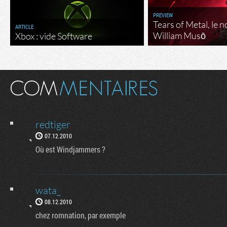
PREVIEW
Tears of Metal, le 
ARTICLE
William Musō
Xbox : vide Software
redtiger
07.12.2010
Où est Windjammers ?
wata_
08.12.2010
chez romnation, par exemple