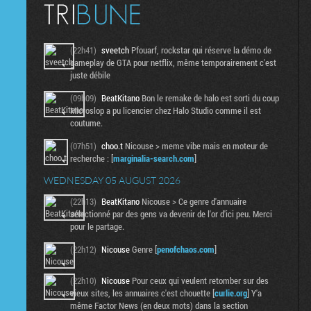
(22h41)
sveetch
Pfouarf, rockstar qui réserve la démo de
gameplay de GTA pour netflix, même temporairement c'est
juste débile
(09h09)
BeatKitano
Bon le remake de halo est sorti du coup
Microslop a pu licencier chez Halo Studio comme il est
coutume.
(07h51)
choo.t
Nicouse > meme vibe mais en moteur de
recherche : [
marginalia-search.com
]
WEDNESDAY 05 AUGUST 2026
(22h13)
BeatKitano
Nicouse > Ce genre d'annuaire
sélectionné par des gens va devenir de l'or d'ici peu. Merci
pour le partage.
(22h12)
Nicouse
Genre [
penofchaos.com
]
(22h10)
Nicouse
Pour ceux qui veulent retomber sur des
vieux sites, les annuaires c'est chouette [
curlie.org
] Y'a
même Factor News (en deux mots) dans la section