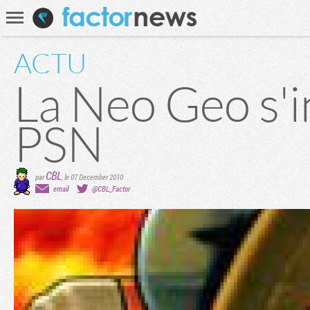
Communauté
Recherche
ACTU
La Neo Geo s'in
PSN
CBL
par
,
le 07 December 2010
email
@CBL_Factor