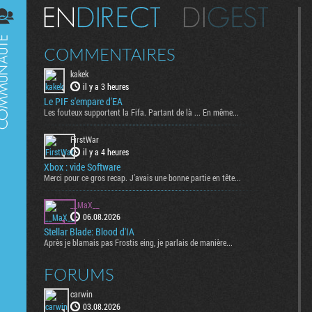
Digest
COMMENTAIRES
kakek
il y a 3 heures
Le PIF s'empare d'EA
Les fouteux supportent la Fifa. Partant de là ... En même...
FirstWar
il y a 4 heures
Xbox : vide Software
Merci pour ce gros recap. J’avais une bonne partie en tête...
__MaX__
06.08.2026
Stellar Blade: Blood d'IA
Après je blamais pas Frostis eing, je parlais de manière...
FORUMS
carwin
03.08.2026