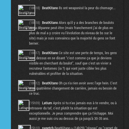
(18h18)
BeatKitano
Ils ont weaponisé la peur du chomage...
:/
(18h18)
BeatKitano
Alors qu'il y a des branches de boulots
ou ça dépanne peut-être (mais franchement j'ai de plus en
plus de mal a y croire vu l'évolution du niveau de bs sur le
site) mais je suis convaincu que la majorité du gens se font
berner.
(18h17)
BeatKitano
Ce site est une perte de temps, les gens
vont dessus en se disant "c'est comme ça que je deviens
visible en cherchant du boulot", sauf que c'est un vivier a
recruteur fantomes (ia ?) qui vont juste cibler les plus
vulnérables et profiter de la situation.
(18h12)
BeatKitano
Oh ça n'a rien avoir avec l'age hein. C'est
mon quatrième changement de carrière, jamais eu besoin de
ce truc.
(15h59)
Latium
Après si tu n'as jamais eus à te vendre, ou à
retrouver du taf, c'est plutôt ta situation qui est
exceptionnelle. Je peux comprendre que ça t'échappe. Moi
aussi je me suis cru au dessus de ça jusqu'à 30-35 ans.
(15h10)
sveetch
BeatKitano > (14h29) "réseau" ou "carnet de