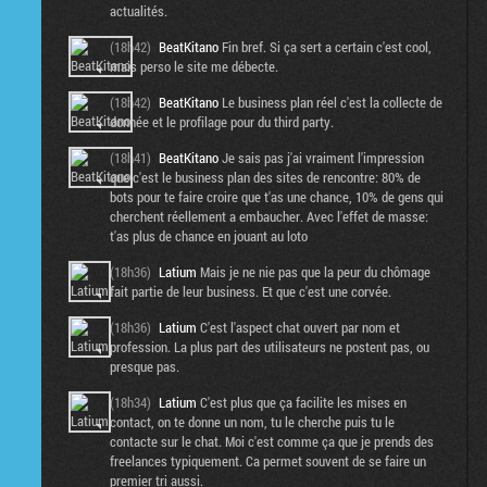
actualités.
(18h42)
BeatKitano
Fin bref. Si ça sert a certain c'est cool,
mais perso le site me débecte.
(18h42)
BeatKitano
Le business plan réel c'est la collecte de
donnée et le profilage pour du third party.
(18h41)
BeatKitano
Je sais pas j'ai vraiment l'impression
que c'est le business plan des sites de rencontre: 80% de
bots pour te faire croire que t'as une chance, 10% de gens qui
cherchent réellement a embaucher. Avec l'effet de masse:
t'as plus de chance en jouant au loto
(18h36)
Latium
Mais je ne nie pas que la peur du chômage
fait partie de leur business. Et que c'est une corvée.
(18h36)
Latium
C'est l'aspect chat ouvert par nom et
profession. La plus part des utilisateurs ne postent pas, ou
presque pas.
(18h34)
Latium
C'est plus que ça facilite les mises en
contact, on te donne un nom, tu le cherche puis tu le
contacte sur le chat. Moi c'est comme ça que je prends des
freelances typiquement. Ca permet souvent de se faire un
premier tri aussi.