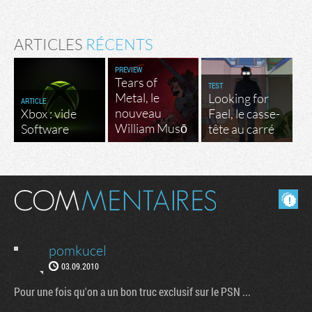
ARTICLES
RÉCENTS
PREVIEW
Tears of
TEST
Metal, le
Looking for
ARTICLE
nouveau
Xbox : vide
Fael, le casse-
William Musō
Software
tête au carré
Masquer les commentaires lus.
pomkucel
03.09.2010
Pour une fois qu'on a un bon truc exclusif sur le PSN ...