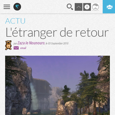
ACTU
En direct
Digest
L'étranger de retour
Zaza le Nounours
par
,
le 03 September 2010
email