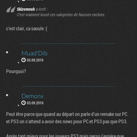
Skizomeuh
a écrit :
C'est vraiment lourd ces saloperies de fausses exclues.
c'est clair, ca saoule :(
Muad'Dib
03.09.2010
Pourquoi?
Demonx
03.09.2010
Peut être parce que quand au départ on parle d'un remake sur PC
et PS3 on s'attend a avoir des news pour PC et PS3 pas que PS3.
Après tant mieux pour les joueurs PS3 mais perso j'espère que