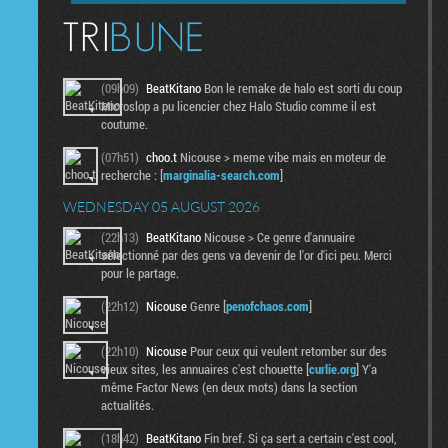
(09h09)
BeatKitano
Bon le remake de halo est sorti du coup
Microslop a pu licencier chez Halo Studio comme il est
coutume.
(07h51)
choo.t
Nicouse > meme vibe mais en moteur de
recherche : [
marginalia-search.com
]
WEDNESDAY 05 AUGUST 2026
(22h13)
BeatKitano
Nicouse > Ce genre d'annuaire
sélectionné par des gens va devenir de l'or d'ici peu. Merci
pour le partage.
(22h12)
Nicouse
Genre [
penofchaos.com
]
(22h10)
Nicouse
Pour ceux qui veulent retomber sur des
vieux sites, les annuaires c'est chouette [
curlie.org
] Y'a
même Factor News (en deux mots) dans la section
actualités.
(18h42)
BeatKitano
Fin bref. Si ça sert a certain c'est cool,