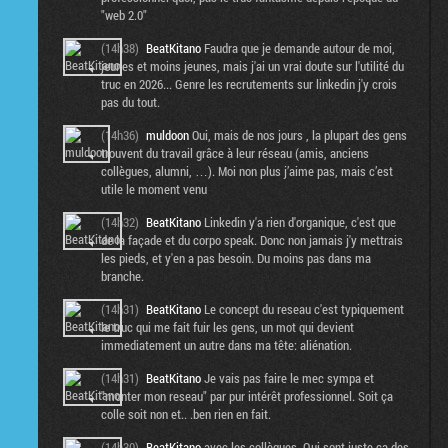
"web 2.0"
(14h38)
BeatKitano
Faudra que je demande autour de moi,
jeunes et moins jeunes, mais j'ai un vrai doute sur l'utilité du
truc en 2026... Genre les recrutements sur linkedin j'y crois
pas du tout.
(14h36)
muldoon
Oui, mais de nos jours , la plupart des gens
trouvent du travail grâce à leur réseau (amis, anciens
collègues, alumni, …). Moi non plus j’aime pas, mais c’est
utile le moment venu
(14h32)
BeatKitano
Linkedin y'a rien d'organique, c'est que
de la façade et du corpo speak. Donc non jamais j'y mettrais
les pieds, et y'en a pas besoin. Du moins pas dans ma
branche.
(14h31)
BeatKitano
Le concept du reseau c'est typiquement
le truc qui me fait fuir les gens, un mot qui devient
immediatement un autre dans ma tête: aliénation.
(14h31)
BeatKitano
Je vais pas faire le mec sympa et
"monter mon reseau" par pur intérêt professionnel. Soit ça
colle soit non et.. .ben rien en fait.
(14h30)
BeatKitano
avec les collègues. Qui sont juste ça des