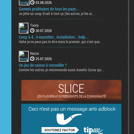
03.08.2026
Gamers prolétaires de tous les pays...
Je jette un coup d'oeil à tout ça (les autres, je les ai...
Tuorp
30.07.2026
Coop à 4 , 4 manettes , installation... help....
Haha je ne peux pas te dire mais le premier, qui n'est que...
Nazca
25.07.2026
Un jeu de caisse à conseiller ?
Comme les autres, je recommande aussi Assetto Corsa qui...
SLICE
LES PLUS BEAUX SCREENSHOTS DE LA COMMUNAUTÉ