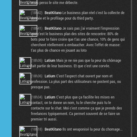
mais perso le site me débecte.
(18h42)
BeatKitano
Le business plan réel c'est la collecte de
donnée et le profilage pour du third party.
(18h41)
BeatKitano
Je sais pas j'ai vraiment l'impression
que c'est le business plan des sites de rencontre: 80% de
bots pour te faire croire que t'as une chance, 10% de gens qui
cherchent réellement a embaucher. Avec l'effet de masse:
t'as plus de chance en jouant au loto
(18h36)
Latium
Mais je ne nie pas que la peur du chômage
fait partie de leur business. Et que c'est une corvée.
(18h36)
Latium
C'est l'aspect chat ouvert par nom et
profession. La plus part des utilisateurs ne postent pas, ou
presque pas.
(18h34)
Latium
C'est plus que ça facilite les mises en
contact, on te donne un nom, tu le cherche puis tu le
contacte sur le chat. Moi c'est comme ça que je prends des
freelances typiquement. Ca permet souvent de se faire un
premier tri aussi.
(18h18)
BeatKitano
Ils ont weaponisé la peur du chomage...
:/