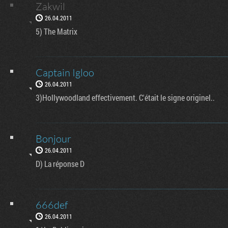
Zakwil
26.04.2011
5) The Matrix
Captain Igloo
26.04.2011
3)Hollywoodland effectivement. C'était le signe originel..
Bonjour
26.04.2011
D) La réponse D
666def
26.04.2011