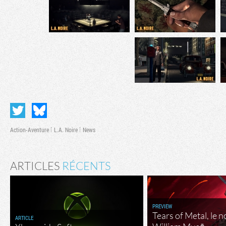
Action-Aventure
L.A. Noire
News
ARTICLES
RÉCENTS
PREVIEW
Tears of Metal, le 
ARTICLE