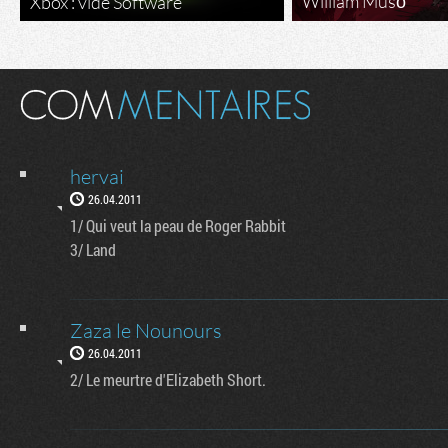
William Musō
Xbox : vide Software
hervai
26.04.2011
1/ Qui veut la peau de Roger Rabbit
3/ Land
Zaza le Nounours
26.04.2011
2/ Le meurtre d'Elizabeth Short.