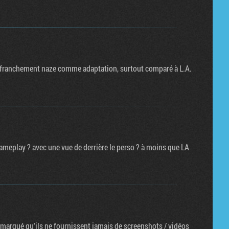
lus franchement naze comme adaptation, surtout comparé à L.A.
ameplay ? avec une vue de derrière le perso ? à moins que LA
emarqué qu'ils ne fournissent jamais de screenshots / vidéos