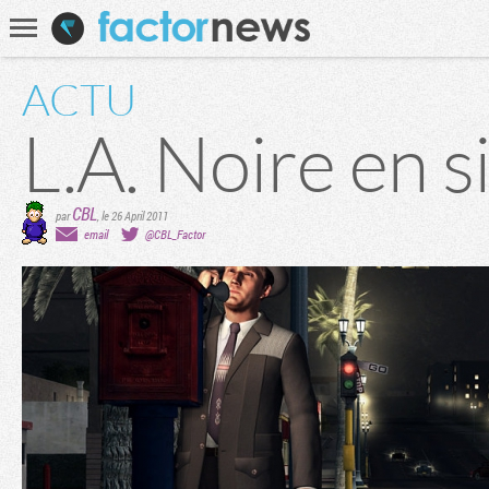
Communauté
Recherche
ACTU
L.A. Noire en s
CBL
par
,
le 26 April 2011
email
@CBL_Factor