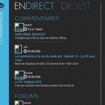
Digest
COMMENTAIRES
sveetch
il y a 1 heure
Stellar Blade: Blood d'IA
J'imagine que c'est un (bon en théorie) réflexe...
Def
06.08.2026
Les expériences à la con du week-end : épisode 16 - La VR sous
Linux
Noms de chapitres de Half-Life comme titres *chef's kiss*
Nicouse
05.08.2026
Le PIF s'empare d'EA
C'est pas comme si les footeux avaient une morale et...
FORUMS
carwin