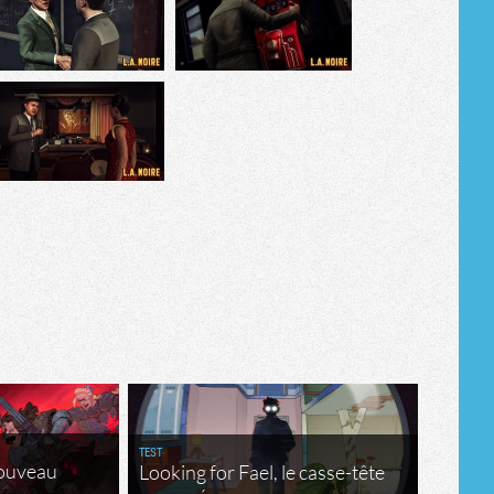
Tribune
TEST
nouveau
Looking for Fael, le casse-tête