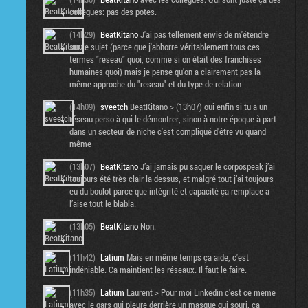
collègues: pas des potes.
(14h29)
BeatKitano
J'ai pas tellement envie de m'étendre
sur le sujet (parce que j'abhorre véritablement tous ces
termes "reseau" quoi, comme si on était des franchises
humaines quoi) mais je pense qu'on a clairement pas la
même approche du "reseau" et du type de relation
(14h09)
sveetch
BeatKitano > (13h07) oui enfin si tu a un
réseau perso à qui le démontrer, sinon à notre époque à part
dans un secteur de niche c'est compliqué d'être vu quand
même
(13h07)
BeatKitano
J’ai jamais pu saquer le corpospeak j’ai
toujours été très clair la dessus, et malgré tout j’ai toujours
eu du boulot parce que intégrité et capacité ça remplace a
l’aise tout le blabla.
(13h05)
BeatKitano
Non.
(11h42)
Latium
Mais en même temps ça aide, c'est
indéniable. Ca maintient les réseaux. Il faut le faire.
(11h35)
Latium
Laurent > Pour moi Linkedin c'est ce meme
avec le gars qui pleure derrière un masque qui souri, ça