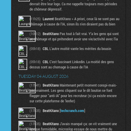
devrait être leur logo. Ca me rappelle toujours mes périodes
de chômeur dépressif.
(11h25)
Laurent
BeatKitano > A priori, ceux là ne sont pas au
chômage à cause de l'IA, sinon ils n'en diraient pas du bien
(10h12)
BeatKitano
Pas tout à fait vrai. Y’a les gens qui sont
au chômage et qui prétendent avoir une vie/activité avec l’ia
(05h18)
CBL
L'autre moitié vante les mérites du bousin
(05h18)
CBL
C'est fascinant Linkedin. La moitié des gens
dessus sont au chomage à cause de l'IA
TUESDAY 04 AUGUST 2026
(17h41)
BeatKitano
Maintenant petit moment conspi-mais-
pas-vraiment. Les gens cliquent sur le dit bouton se font
flagger pour "anti-IA" pour les recruteur (si ça existe encore
sur cette plateforme de 'lenfer)
(17h35)
BeatKitano
[
techcrunch.com
]
(17h35)
BeatKitano
J'avais manqué ça: on vit vraiment une
époque formidable, microslop essaye de nous mettre du