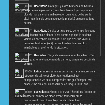
(18h18)
BeatKitano
Alors qu'il y a des branches de boulots
ou ça dépanne peut-être (mais franchement j'ai de plus en
plus de mal a y croire vu l'évolution du niveau de bs sur le
site) mais je suis convaincu que la majorité du gens se font
berner.
(18h17)
BeatKitano
Ce site est une perte de temps, les gens
vont dessus en se disant "c'est comme ça que je deviens
visible en cherchant du boulot", sauf que c'est un vivier a
recruteur fantomes (ia ?) qui vont juste cibler les plus
vulnérables et profiter de la situation.
(18h12)
BeatKitano
Oh ça n'a rien avoir avec l'age hein. C'est
mon quatrième changement de carrière, jamais eu besoin de
ce truc.
(15h59)
Latium
Après si tu n'as jamais eus à te vendre, ou à
retrouver du taf, c'est plutôt ta situation qui est
exceptionnelle. Je peux comprendre que ça t'échappe. Moi
aussi je me suis cru au dessus de ça jusqu'à 30-35 ans.
(15h10)
sveetch
BeatKitano > (14h29) "réseau" ou "carnet de
contacts" comme on disait avant, tout ceux qui te
connaissent toi ou ton entreprise dans le milieu
professionnel quoi, pas le truc fantasmé depuis l'époque du