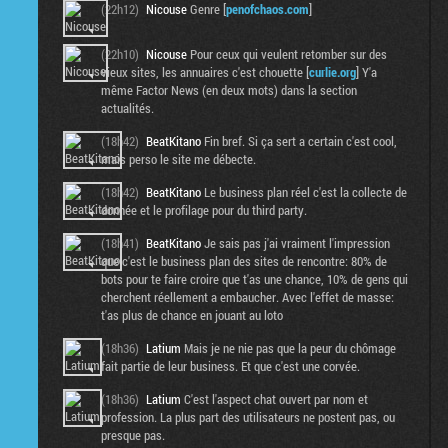
(22h12)
Nicouse
Genre [
penofchaos.com
]
(22h10)
Nicouse
Pour ceux qui veulent retomber sur des
vieux sites, les annuaires c'est chouette [
curlie.org
] Y'a
même Factor News (en deux mots) dans la section
actualités.
(18h42)
BeatKitano
Fin bref. Si ça sert a certain c'est cool,
mais perso le site me débecte.
(18h42)
BeatKitano
Le business plan réel c'est la collecte de
donnée et le profilage pour du third party.
(18h41)
BeatKitano
Je sais pas j'ai vraiment l'impression
que c'est le business plan des sites de rencontre: 80% de
bots pour te faire croire que t'as une chance, 10% de gens qui
cherchent réellement a embaucher. Avec l'effet de masse:
t'as plus de chance en jouant au loto
(18h36)
Latium
Mais je ne nie pas que la peur du chômage
fait partie de leur business. Et que c'est une corvée.
(18h36)
Latium
C'est l'aspect chat ouvert par nom et
profession. La plus part des utilisateurs ne postent pas, ou
presque pas.