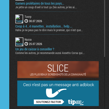
Gamers prolétaires de tous les pays...
Je jette un coup d'oeil à tout ça (les autres, je les ai...
Tuorp
30.07.2026
Coop à 4 , 4 manettes , installation... help....
Haha je ne peux pas te dire mais le premier, qui n'est que...
Nazca
25.07.2026
Un jeu de caisse à conseiller ?
Comme les autres, je recommande aussi Assetto Corsa qui...
SLICE
LES PLUS BEAUX SCREENSHOTS DE LA COMMUNAUTÉ