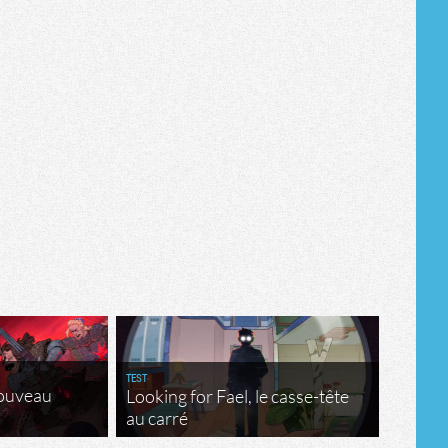
TEST
nouveau
Looking for Fael, le casse-tête
au carré