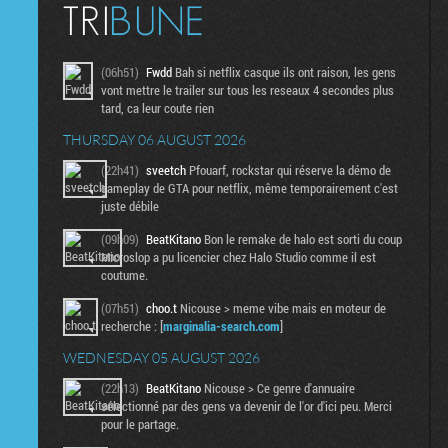
(06h51)
Fwdd
Bah si netflix casque ils ont raison, les gens
vont mettre le trailer sur tous les reseaux 4 secondes plus
tard, ca leur coute rien
THURSDAY 06 AUGUST 2026
(22h41)
sveetch
Pfouarf, rockstar qui réserve la démo de
gameplay de GTA pour netflix, même temporairement c'est
juste débile
(09h09)
BeatKitano
Bon le remake de halo est sorti du coup
Microslop a pu licencier chez Halo Studio comme il est
coutume.
(07h51)
choo.t
Nicouse > meme vibe mais en moteur de
recherche : [
marginalia-search.com
]
WEDNESDAY 05 AUGUST 2026
(22h13)
BeatKitano
Nicouse > Ce genre d'annuaire
sélectionné par des gens va devenir de l'or d'ici peu. Merci
pour le partage.