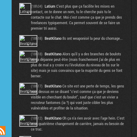
(18h34)
Latium
C'est plus que ça facilite les mises en
contact, on te donne un nom, tu le cherche puis tu le
contacte sur le chat. Moi c'est comme ça que je prends des
freelances typiquement. Ca permet souvent de se faire un
premier tri aussi.
(18h18)
BeatKitano
Ils ont weaponisé la peur du chomage...
:/
(18h18)
BeatKitano
Alors qu'il y a des branches de boulots
ou ça dépanne peut-être (mais franchement j'ai de plus en
plus de mal a y croire vu l'évolution du niveau de bs sur le
site) mais je suis convaincu que la majorité du gens se font
berner.
(18h17)
BeatKitano
Ce site est une perte de temps, les gens
vont dessus en se disant "c'est comme ça que je deviens
visible en cherchant du boulot", sauf que c'est un vivier a
recruteur fantomes (ia ?) qui vont juste cibler les plus
vulnérables et profiter de la situation.
(18h12)
BeatKitano
Oh ça n'a rien avoir avec l'age hein. C'est
mon quatrième changement de carrière, jamais eu besoin de
ce truc.