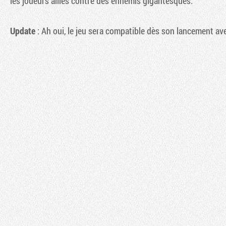
les joueurs alliés contre des ennemis gigantesques.
Update
: Ah oui, le jeu sera compatible dès son lancement ave