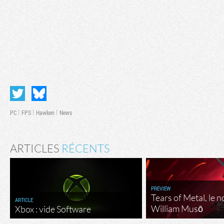
PC
FPS
Hawken
News
ARTICLES
RÉCENTS
PREVIEW
Tears of Metal, le 
ARTICLE
William Musō
Xbox : vide Software