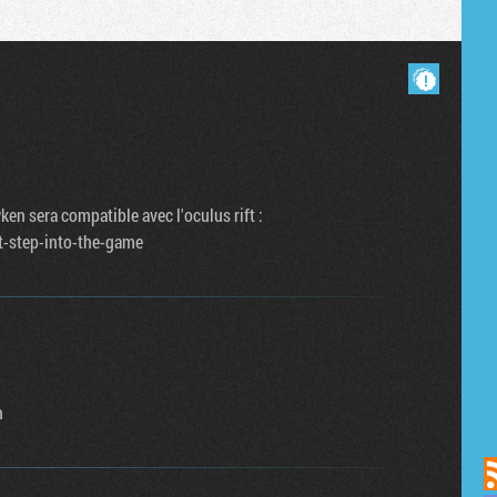
Masquer les commentaires lus.
wken sera compatible avec l'oculus rift :
t-step-into-the-game
n