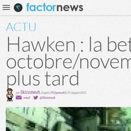
Communauté
Recherche
ACTU
Hawken : la be
octobre/novem
plus tard
Skizomeuh
par
, d'après
PCGamesN
le 31 August 2012
email
@Skizomeuh