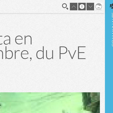
En direct
ta en
bre, du PvE