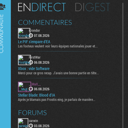
Digest
COMMENTAIRES
Krondor
07.08.2026
Le PIF s'empare d'EA
Les footeux veulent voir leurs équipes nationales jouer et...
FirstWar
06.08.2026
Xbox : vide Software
Merci pour ce gros recap. J’avais une bonne partie en tête...
__MaX__
06.08.2026
Stellar Blade: Blood d'IA
Après je blamais pas Frostis eing, je parlais de manière...
FORUMS
carwin
03.08.2026