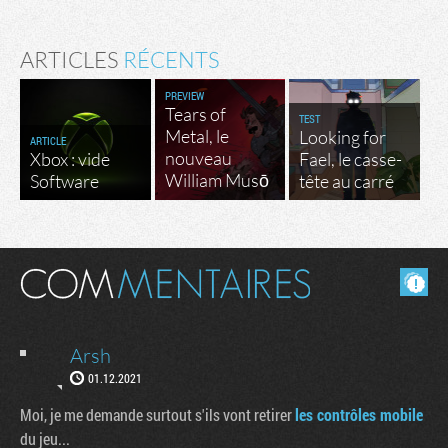
ARTICLES
RÉCENTS
PREVIEW
Tears of
TEST
Metal, le
Looking for
ARTICLE
nouveau
Xbox : vide
Fael, le casse-
William Musō
Software
tête au carré
Masquer les commentaires lus.
Arsh
01.12.2021
Moi, je me demande surtout s'ils vont retirer
les contrôles mobile
du jeu...