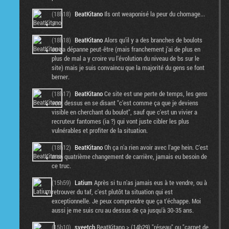
(18h18)
BeatKitano
Ils ont weaponisé la peur du chomage...
:/
(18h18)
BeatKitano
Alors qu'il y a des branches de boulots
ou ça dépanne peut-être (mais franchement j'ai de plus en
plus de mal a y croire vu l'évolution du niveau de bs sur le
site) mais je suis convaincu que la majorité du gens se font
berner.
(18h17)
BeatKitano
Ce site est une perte de temps, les gens
vont dessus en se disant "c'est comme ça que je deviens
visible en cherchant du boulot", sauf que c'est un vivier a
recruteur fantomes (ia ?) qui vont juste cibler les plus
vulnérables et profiter de la situation.
(18h12)
BeatKitano
Oh ça n'a rien avoir avec l'age hein. C'est
mon quatrième changement de carrière, jamais eu besoin de
ce truc.
(15h59)
Latium
Après si tu n'as jamais eus à te vendre, ou à
retrouver du taf, c'est plutôt ta situation qui est
exceptionnelle. Je peux comprendre que ça t'échappe. Moi
aussi je me suis cru au dessus de ça jusqu'à 30-35 ans.
(15h10)
sveetch
BeatKitano > (14h29) "réseau" ou "carnet de