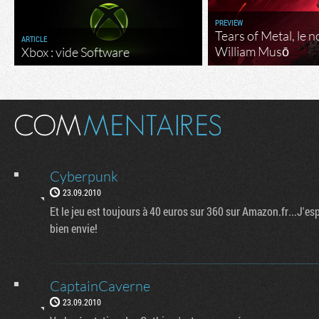
PREVIEW
Tears of Metal, le 
ARTICLE
William Musō
Xbox : vide Software
Cyberpunk
23.09.2010
Et le jeu est toujours à 40 euros sur 360 sur Amazon.fr...J'espè
bien envie!
CaptainCaverne
23.09.2010