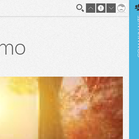
En direct
émo