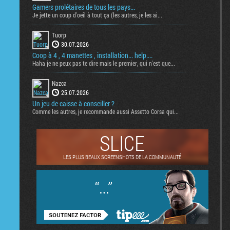
Gamers prolétaires de tous les pays...
Je jette un coup d'oeil à tout ça (les autres, je les ai...
Tuorp
30.07.2026
Coop à 4 , 4 manettes , installation... help....
Haha je ne peux pas te dire mais le premier, qui n'est que...
Nazca
25.07.2026
Un jeu de caisse à conseiller ?
Comme les autres, je recommande aussi Assetto Corsa qui...
SLICE
LES PLUS BEAUX SCREENSHOTS DE LA COMMUNAUTÉ