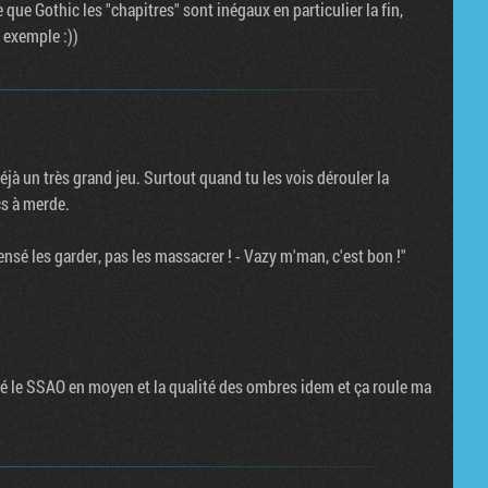
que Gothic les "chapitres" sont inégaux en particulier la fin,
 exemple :))
jà un très grand jeu. Surtout quand tu les vois dérouler la
cs à merde.
nsé les garder, pas les massacrer ! - Vazy m'man, c'est bon !"
issé le SSAO en moyen et la qualité des ombres idem et ça roule ma