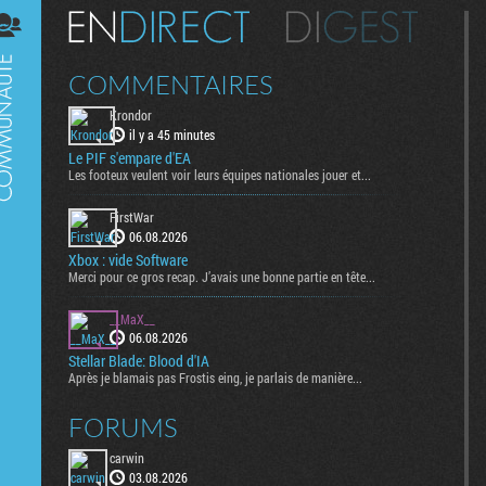
Digest
COMMENTAIRES
Krondor
il y a 45 minutes
Le PIF s'empare d'EA
Les footeux veulent voir leurs équipes nationales jouer et...
FirstWar
06.08.2026
Xbox : vide Software
Merci pour ce gros recap. J’avais une bonne partie en tête...
__MaX__
06.08.2026
Stellar Blade: Blood d'IA
Après je blamais pas Frostis eing, je parlais de manière...
FORUMS
carwin
03.08.2026