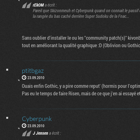
rEkOM
a écrit :
Pareil que Skizonmeuh et Cyberpunk quand on connait le passif d
la rangée du bas caché derrière Super Sudoku de la Fnac...
Sans oublier d'installer le ou les "community patch(s)" kivonbi
tout en améliorant la qualité graphique :D (Oblivion ou Gothic
ptitbgaz
23.09.2010
Ouais enfin Gothic, y a pire comme reput' (hormis pour l'opti
Pas eu le temps de faire Risen, mais de ce que j'en ai essayé e
Cyberpunk
23.09.2010
J Jensen
a écrit :