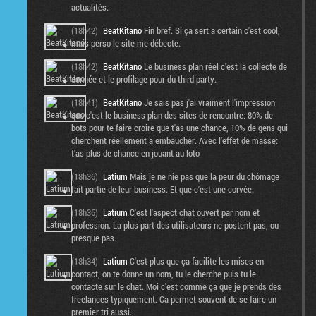
actualités.
(18h42)
BeatKitano
Fin bref. Si ça sert a certain c'est cool,
mais perso le site me débecte.
(18h42)
BeatKitano
Le business plan réel c'est la collecte de
donnée et le profilage pour du third party.
(18h41)
BeatKitano
Je sais pas j'ai vraiment l'impression
que c'est le business plan des sites de rencontre: 80% de
bots pour te faire croire que t'as une chance, 10% de gens qui
cherchent réellement a embaucher. Avec l'effet de masse:
t'as plus de chance en jouant au loto
(18h36)
Latium
Mais je ne nie pas que la peur du chômage
fait partie de leur business. Et que c'est une corvée.
(18h36)
Latium
C'est l'aspect chat ouvert par nom et
profession. La plus part des utilisateurs ne postent pas, ou
presque pas.
(18h34)
Latium
C'est plus que ça facilite les mises en
contact, on te donne un nom, tu le cherche puis tu le
contacte sur le chat. Moi c'est comme ça que je prends des
freelances typiquement. Ca permet souvent de se faire un
premier tri aussi.