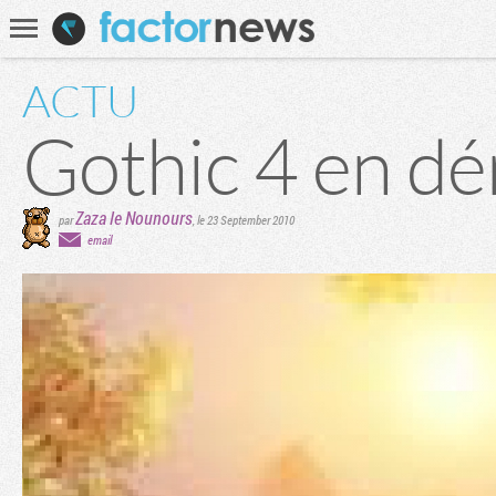
Communauté
Recherche
ACTU
Gothic 4 en d
Zaza le Nounours
par
,
le 23 September 2010
email