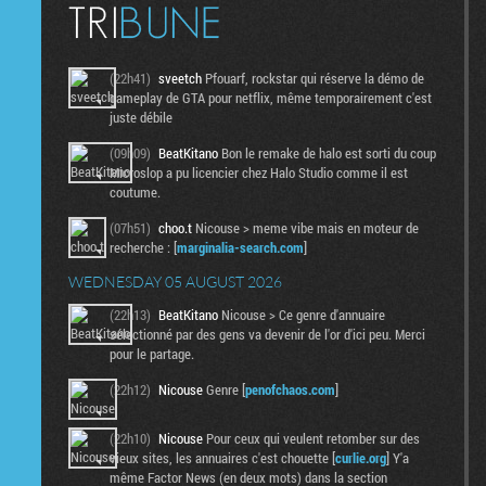
(22h41)
sveetch
Pfouarf, rockstar qui réserve la démo de
gameplay de GTA pour netflix, même temporairement c'est
juste débile
(09h09)
BeatKitano
Bon le remake de halo est sorti du coup
Microslop a pu licencier chez Halo Studio comme il est
coutume.
(07h51)
choo.t
Nicouse > meme vibe mais en moteur de
recherche : [
marginalia-search.com
]
WEDNESDAY 05 AUGUST 2026
(22h13)
BeatKitano
Nicouse > Ce genre d'annuaire
sélectionné par des gens va devenir de l'or d'ici peu. Merci
pour le partage.
(22h12)
Nicouse
Genre [
penofchaos.com
]
(22h10)
Nicouse
Pour ceux qui veulent retomber sur des
vieux sites, les annuaires c'est chouette [
curlie.org
] Y'a
même Factor News (en deux mots) dans la section