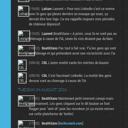
(11h35)
Latium
Laurent > Pour moi Linkedin c'est ce meme
avec le gars qui pleure derrière un masque qui souri, ça
devrait être leur logo. Ca me rappelle toujours mes périodes
de chômeur dépressif.
(11h25)
Laurent
BeatKitano > A priori, ceux là ne sont pas au
chômage à cause de l'IA, sinon ils n'en diraient pas du bien
(10h12)
BeatKitano
Pas tout à fait vrai. Y’a les gens qui sont
au chômage et qui prétendent avoir une vie/activité avec l’ia
(05h18)
CBL
L'autre moitié vante les mérites du bousin
(05h18)
CBL
C'est fascinant Linkedin. La moitié des gens
dessus sont au chomage à cause de l'IA
TUESDAY 04 AUGUST 2026
(17h41)
BeatKitano
Maintenant petit moment conspi-mais-
pas-vraiment. Les gens cliquent sur le dit bouton se font
flagger pour "anti-IA" pour les recruteur (si ça existe encore
sur cette plateforme de 'lenfer)
(17h35)
BeatKitano
[
techcrunch.com
]