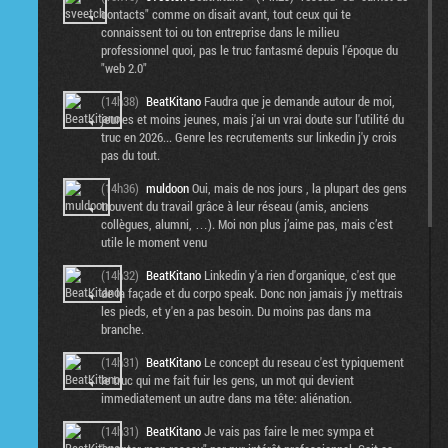
contacts" comme on disait avant, tout ceux qui te
connaissent toi ou ton entreprise dans le milieu
professionnel quoi, pas le truc fantasmé depuis l'époque du
"web 2.0"
(14h38)
BeatKitano
Faudra que je demande autour de moi,
jeunes et moins jeunes, mais j'ai un vrai doute sur l'utilité du
truc en 2026... Genre les recrutements sur linkedin j'y crois
pas du tout.
(14h36)
muldoon
Oui, mais de nos jours , la plupart des gens
trouvent du travail grâce à leur réseau (amis, anciens
collègues, alumni, …). Moi non plus j’aime pas, mais c’est
utile le moment venu
(14h32)
BeatKitano
Linkedin y'a rien d'organique, c'est que
de la façade et du corpo speak. Donc non jamais j'y mettrais
les pieds, et y'en a pas besoin. Du moins pas dans ma
branche.
(14h31)
BeatKitano
Le concept du reseau c'est typiquement
le truc qui me fait fuir les gens, un mot qui devient
immediatement un autre dans ma tête: aliénation.
(14h31)
BeatKitano
Je vais pas faire le mec sympa et