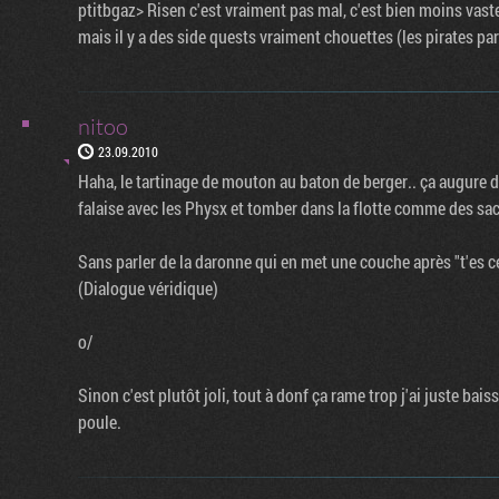
ptitbgaz> Risen c'est vraiment pas mal, c'est bien moins vaste 
mais il y a des side quests vraiment chouettes (les pirates par
nitoo
23.09.2010
Haha, le tartinage de mouton au baton de berger.. ça augure dé
falaise avec les Physx et tomber dans la flotte comme des sa
Sans parler de la daronne qui en met une couche après "t'es ce
(Dialogue véridique)
o/
Sinon c'est plutôt joli, tout à donf ça rame trop j'ai juste ba
poule.