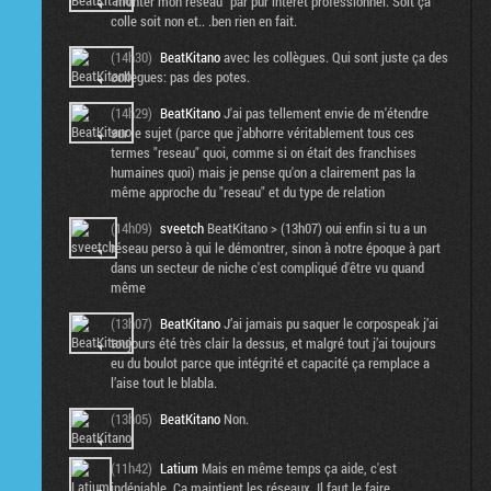
"monter mon reseau" par pur intérêt professionnel. Soit ça
colle soit non et.. .ben rien en fait.
(14h30)
BeatKitano
avec les collègues. Qui sont juste ça des
collègues: pas des potes.
(14h29)
BeatKitano
J'ai pas tellement envie de m'étendre
sur le sujet (parce que j'abhorre véritablement tous ces
termes "reseau" quoi, comme si on était des franchises
humaines quoi) mais je pense qu'on a clairement pas la
même approche du "reseau" et du type de relation
(14h09)
sveetch
BeatKitano > (13h07) oui enfin si tu a un
réseau perso à qui le démontrer, sinon à notre époque à part
dans un secteur de niche c'est compliqué d'être vu quand
même
(13h07)
BeatKitano
J’ai jamais pu saquer le corpospeak j’ai
toujours été très clair la dessus, et malgré tout j’ai toujours
eu du boulot parce que intégrité et capacité ça remplace a
l’aise tout le blabla.
(13h05)
BeatKitano
Non.
(11h42)
Latium
Mais en même temps ça aide, c'est
indéniable. Ca maintient les réseaux. Il faut le faire.