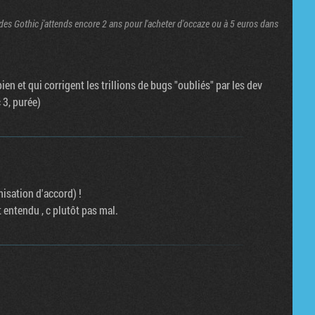
es Gothic j'attends encore 2 ans pour l'acheter d'occaze ou à 5 euros dans
en et qui corrigent les trillions de bugs "oubliés" par les dev
 3, purée)
misation d'accord) !
t entendu , c plutôt pas mal.