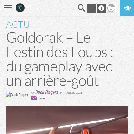
ACTU
En direct
Digest
Goldorak – Le
Festin des Loups :
du gameplay avec
un arrière-goût
Buck Rogers
par
,
le 10 October 2023
email