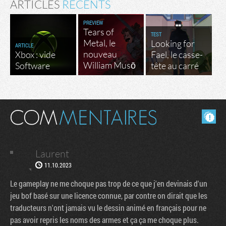
ARTICLES
RÉCENTS
PREVIEW
Tears of
TEST
Metal, le
Looking for
ARTICLE
nouveau
Xbox : vide
Fael, le casse-
William Musō
Software
tête au carré
Masquer les commentaires lus.
Laurent
11.10.2023
Le gameplay ne me choque pas trop de ce que j'en devinais d'un
jeu bof basé sur une licence connue, par contre on dirait que les
traducteurs n'ont jamais vu le dessin animé en français pour ne
pas avoir repris les noms des armes et ça ça me choque plus.