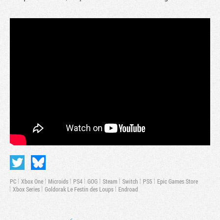
PC
Xbox One
Microids
PS4
GOG
Steam
Switch
PS5
Epic Games Store
Xbox Series
Goldorak Le Festin des Loups
Endroad