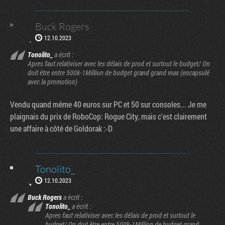
Buck Rogers
12.10.2023
Tonolito_
a écrit :
Apres faut relativiser avec les délais de prod et surtout le budget/ On
doit être entre 500k-1Million de budget grand grand max (encapsulé
avec la promotion)
Vendu quand même 40 euros sur PC et 50 sur consoles... Je me
plaignais du prix de RoboCop: Rogue City, mais c'est clairement
une affaire à côté de Goldorak :-D
Tonolito_
12.10.2023
Buck Rogers
a écrit :
Tonolito_
a écrit :
Apres faut relativiser avec les délais de prod et surtout le
budget/ On doit être entre 500k-1Million de budget grand