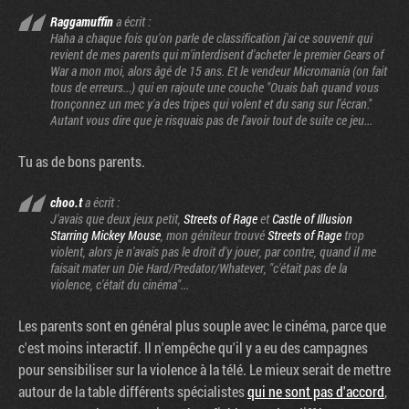
Raggamuffin
a écrit :
Haha a chaque fois qu'on parle de classification j'ai ce souvenir qui
revient de mes parents qui m'interdisent d'acheter le premier Gears of
War a mon moi, alors âgé de 15 ans. Et le vendeur Micromania (on fait
tous de erreurs...) qui en rajoute une couche "Ouais bah quand vous
tronçonnez un mec y'a des tripes qui volent et du sang sur l'écran."
Autant vous dire que je risquais pas de l'avoir tout de suite ce jeu...
Tu as de bons parents.
choo.t
a écrit :
J'avais que deux jeux petit,
Streets of Rage
et
Castle of Illusion
Starring Mickey Mouse
, mon géniteur trouvé
Streets of Rage
trop
violent, alors je n'avais pas le droit d'y jouer, par contre, quand il me
faisait mater un Die Hard/Predator/Whatever, "c'était pas de la
violence, c'était du cinéma"...
Les parents sont en général plus souple avec le cinéma, parce que
c'est moins interactif. Il n'empêche qu'il y a eu des campagnes
pour sensibiliser sur la violence à la télé. Le mieux serait de mettre
autour de la table différents spécialistes
qui ne sont pas d'accord
,