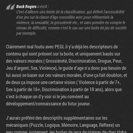
Buck Rogers
a écrit :
C'est d'ailleurs une limite de la classification, qui définit l'accessibilité
d'un jeu sur la classe d'âge conseillée avec pour référentiels la
violence, la sexualité, la grossièreté etc., et sans prendre en compte le
niveau de difficulté, comme c'est le cas sur une boite de jeu de société
par exemple.
Clairement mal foutu avec PEGI, il y'a déjà les descripteurs de
contenu qui sont présent sur la boite, et uniquement basés sur
des valeurs morales ( Grossièreté, Discrimination, Drogue, Peur,
Jeu d'argent, Sex, Violence), le guide d'age n'a donc pas besoin de
lui aussi se baser sur ces valeurs morales, d'une ça fait doublon, et
de deux ça impose une certaine vision ( Violence à partir de 7+,
Sex à partir de 16+, Discrimination à partir de 18 ans), alors que
c'est à chaque un d'y voir si le jeu convient au
développement/connaissance du futur joueur.
J'aurais préféré des descriptifs supplémentaires sur les
mécaniques (Puzzle, Logique, Mémoire, Language, Réflexe) un
peu comme, justement, les boites de jeux de plateau de chez Haba