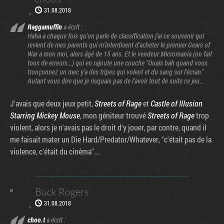
31.08.2018
Raggamuffin
a écrit :
Haha a chaque fois qu'on parle de classification j'ai ce souvenir qui
revient de mes parents qui m'interdisent d'acheter le premier Gears of
War a mon moi, alors âgé de 15 ans. Et le vendeur Micromania (on fait
tous de erreurs...) qui en rajoute une couche "Ouais bah quand vous
tronçonnez un mec y'a des tripes qui volent et du sang sur l'écran."
Autant vous dire que je risquais pas de l'avoir tout de suite ce jeu...
J'avais que deux jeux petit,
Streets of Rage
et
Castle of Illusion
Starring Mickey Mouse
, mon géniteur trouvé
Streets of Rage
trop
violent, alors je n'avais pas le droit d'y jouer, par contre, quand il
me faisait mater un Die Hard/Predator/Whatever, "c'était pas de la
violence, c'était du cinéma"...
Buck Rogers
31.08.2018
choo.t
a écrit :