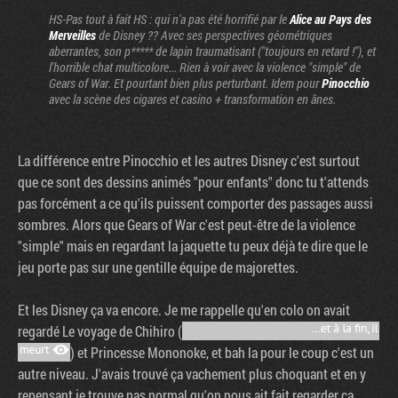
HS-Pas tout à fait HS : qui n'a pas été horrifié par le
Alice au Pays des
Merveilles
de Disney ?? Avec ses perspectives géométriques
aberrantes, son p***** de lapin traumatisant ("toujours en retard !"), et
l'horrible chat multicolore... Rien à voir avec la violence "simple" de
Gears of War. Et pourtant bien plus perturbant. Idem pour
Pinocchio
avec la scène des cigares et casino + transformation en ânes.
La différence entre Pinocchio et les autres Disney c'est surtout
que ce sont des dessins animés "pour enfants" donc tu t'attends
pas forcément a ce qu'ils puissent comporter des passages aussi
sombres. Alors que Gears of War c'est peut-être de la violence
"simple" mais en regardant la jaquette tu peux déjà te dire que le
jeu porte pas sur une gentille équipe de majorettes.
Et les Disney ça va encore. Je me rappelle qu'en colo on avait
regardé Le voyage de Chihiro (
) et Princesse Mononoke, et bah la pour le coup c'est un
autre niveau. J'avais trouvé ça vachement plus choquant et en y
repensant je trouve pas normal qu'on nous ait fait regarder ça