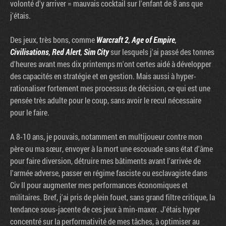
volonté d'y arriver = mauvais cocktail sur l'enfant de 8 ans que
j'étais.
Des jeux, très bons, comme
Warcraft 2
,
Age of Empire
,
Civilisations
,
Red Alert
,
Sim City
sur lesquels j'ai passé des tonnes
d'heures avant mes dix printemps m'ont certes aidé à développer
des capacités en stratégie et en gestion. Mais aussi à hyper-
rationaliser fortement mes processus de décision, ce qui est une
pensée très adulte pour le coup, sans avoir le recul nécessaire
pour le faire.
A 8-10 ans, je pouvais, notamment en multijoueur contre mon
père ou ma sœur, envoyer à la mort une escouade sans état d'âme
pour faire diversion, détruire mes bâtiments avant l'arrivée de
l'armée adverse, passer en régime fasciste ou esclavagiste dans
Civ II pour augmenter mes performances économiques et
militaires. Bref, j'ai pris de plein fouet, sans grand filtre critique, la
tendance sous-jacente de ces jeux à min-maxer. J'étais hyper
concentré sur la performativité de mes tâches, à optimiser au