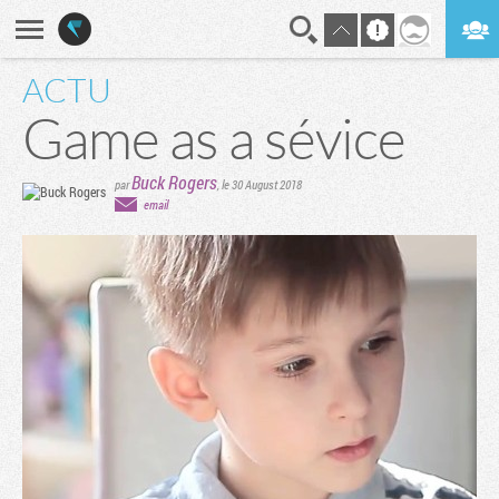
ACTU
En direct
Digest
Game as a sévice
Buck Rogers
par
,
le 30 August 2018
email