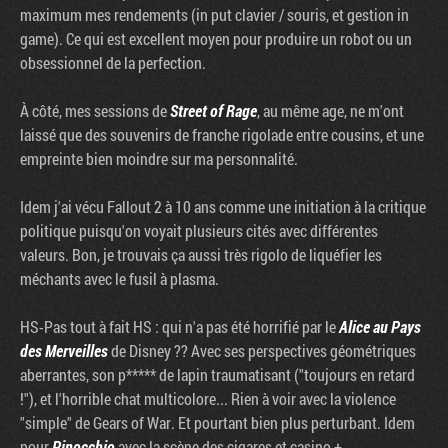
maximum mes rendements (in put clavier / souris, et gestion in
game). Ce qui est excellent moyen pour produire un robot ou un
obsessionnel de la perfection.
À côté, mes sessions de
Street of Rage
, au même age, ne m'ont
laissé que des souvenirs de franche rigolade entre cousins, et une
empreinte bien moindre sur ma personnalité.
Idem j'ai vécu Fallout 2 à 10 ans comme une initiation à la critique
politique puisqu'on voyait plusieurs cités avec différentes
valeurs. Bon, je trouvais ça aussi très rigolo de liquéfier les
méchants avec le fusil à plasma.
HS-Pas tout à fait HS : qui n'a pas été horrifié par le
Alice au Pays
des Merveilles
de Disney ?? Avec ses perspectives géométriques
aberrantes, son p***** de lapin traumatisant ("toujours en retard
!"), et l'horrible chat multicolore... Rien à voir avec la violence
"simple" de Gears of War. Et pourtant bien plus perturbant. Idem
pour
Pinocchio
avec la scène des cigares et casino +