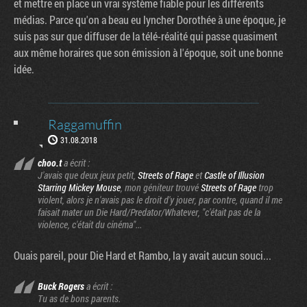
et mettre en place un vrai système fiable pour les différents
médias. Parce qu'on a beau eu lyncher Dorothée à une époque, je
suis pas sur que diffuser de la télé-réalité qui passe quasiment
aux même horaires que son émission à l'époque, soit une bonne
idée.
Raggamuffin
31.08.2018
choo.t
a écrit :
J'avais que deux jeux petit,
Streets of Rage
et
Castle of Illusion
Starring Mickey Mouse
, mon géniteur trouvé
Streets of Rage
trop
violent, alors je n'avais pas le droit d'y jouer, par contre, quand il me
faisait mater un Die Hard/Predator/Whatever, "c'était pas de la
violence, c'était du cinéma"...
Ouais pareil, pour Die Hard et Rambo, la y avait aucun souci...
Buck Rogers
a écrit :
Tu as de bons parents.