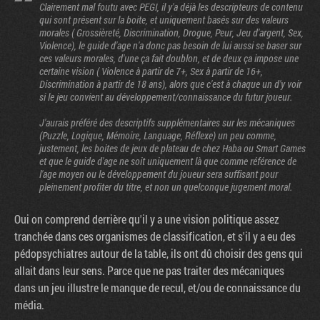
Clairement mal foutu avec PEGI, il y'a déjà les descripteurs de contenu
qui sont présent sur la boite, et uniquement basés sur des valeurs
morales ( Grossièreté, Discrimination, Drogue, Peur, Jeu d'argent, Sex,
Violence), le guide d'age n'a donc pas besoin de lui aussi se baser sur
ces valeurs morales, d'une ça fait doublon, et de deux ça impose une
certaine vision ( Violence à partir de 7+, Sex à partir de 16+,
Discrimination à partir de 18 ans), alors que c'est à chaque un d'y voir
si le jeu convient au développement/connaissance du futur joueur.
J'aurais préféré des descriptifs supplémentaires sur les mécaniques
(Puzzle, Logique, Mémoire, Language, Réflexe) un peu comme,
justement, les boites de jeux de plateau de chez Haba ou Smart Games
et que le guide d'age ne soit uniquement là que comme référence de
l'age moyen ou le développement du joueur sera suffisant pour
pleinement profiter du titre, et non un quelconque jugement moral.
Oui on comprend derrière qu'il y a une vision politique assez
tranchée dans ces organismes de classification, et s'il y a eu des
pédopsychiatres autour de la table, ils ont dû choisir des gens qui
allait dans leur sens. Parce que ne pas traiter des mécaniques
dans un jeu illustre le manque de recul, et/ou de connaissance du
média.