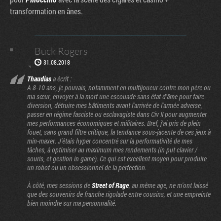
transformation en ânes.
Buck Rogers
31.08.2018
Thaudias
a écrit :
A 8-10 ans, je pouvais, notamment en multijoueur contre mon père ou
ma sœur, envoyer à la mort une escouade sans état d'âme pour faire
diversion, détruire mes bâtiments avant l'arrivée de l'armée adverse,
passer en régime fasciste ou esclavagiste dans Civ II pour augmenter
mes performances économiques et militaires. Bref, j'ai pris de plein
fouet, sans grand filtre critique, la tendance sous-jacente de ces jeux à
min-maxer. J'étais hyper concentré sur la performativité de mes
tâches, à optimiser au maximum mes rendements (in put clavier /
souris, et gestion in game). Ce qui est excellent moyen pour produire
un robot ou un obsessionnel de la perfection.
À côté, mes sessions de
Street of Rage
, au même age, ne m'ont laissé
que des souvenirs de franche rigolade entre cousins, et une empreinte
bien moindre sur ma personnalité.