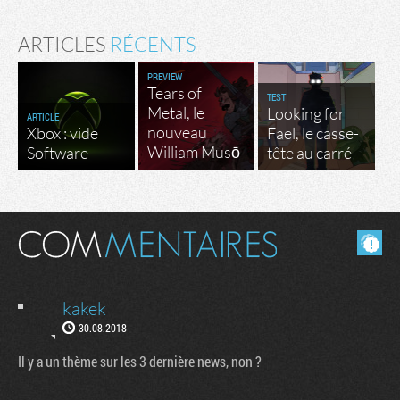
ARTICLES
RÉCENTS
PREVIEW
Tears of
TEST
Metal, le
Looking for
ARTICLE
nouveau
Xbox : vide
Fael, le casse-
William Musō
Software
tête au carré
Masquer les commentaires lus.
kakek
30.08.2018
Il y a un thème sur les 3 dernière news, non ?