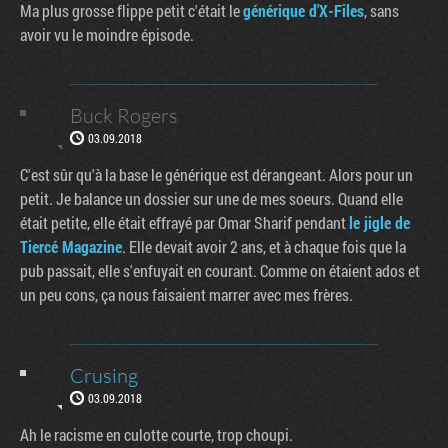
Ma plus grosse flippe petit c'était le
générique d'X-Files
, sans
avoir vu le moindre épisode.
Buck Rogers
03.09.2018
C'est sûr qu'à la base le générique est dérangeant. Alors pour un
petit. Je balance un dossier sur une de mes soeurs. Quand elle
était petite, elle était effrayé par Omar Sharif pendant
le jigle de
Tiercé Magazine
. Elle devait avoir 2 ans, et à chaque fois que la
pub passait, elle s'enfuyait en courant. Comme on étaient ados et
un peu cons, ça nous faisaient marrer avec mes frères.
Crusing
03.09.2018
Factornews
Ah le racisme en culotte courte, trop choupi.