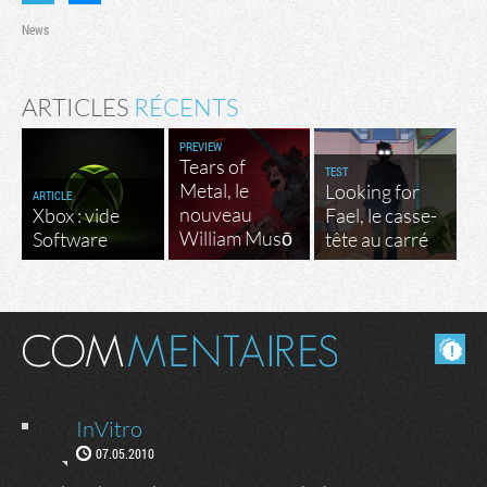
News
ARTICLES
RÉCENTS
PREVIEW
Tears of
TEST
Metal, le
Looking for
ARTICLE
nouveau
Xbox : vide
Fael, le casse-
William Musō
Software
tête au carré
Masquer les commentaires lus.
InVitro
07.05.2010