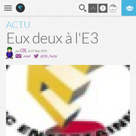
ACTU
En direct
Digest
Eux deux à l'E3
CBL
par
,
le 07 May 2010
email
@CBL_Factor