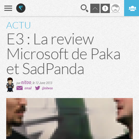
ACTU
En direct
Digest
E3 : La review
Microsoft de Paka
et SadPanda
nitoo
par
,
le 12 June 2013
email
@nitwoo