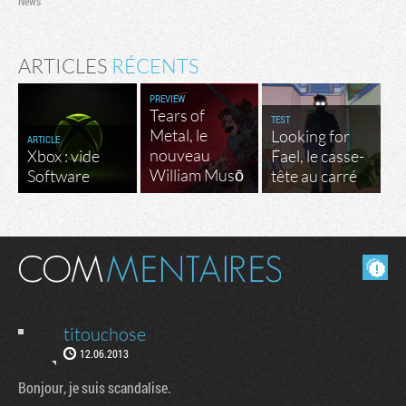
News
ARTICLES
RÉCENTS
PREVIEW
Tears of
TEST
Metal, le
Looking for
ARTICLE
nouveau
Xbox : vide
Fael, le casse-
William Musō
Software
tête au carré
Masquer les commentaires lus.
titouchose
12.06.2013
Bonjour, je suis scandalise.