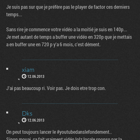
Je suis pas sur que je préfère pas le player de factor ces derniers
temps...
Sans rire je commence votre vidéo a la moitié je suis en 140p...
Je met autant de temps a buffer une vidéo en 320p que je mettais
a en buffer une en 720 p y'a 6 mois, c'est dément.
xiam
12.06.2013
J'ai pas beaucoup ri. Voir pas. Je dois etre trop con.
Dks
12.06.2013
On peut toujours lancer le #youtubedanslefondement..
Sinon mouai, ça fait vraiment vidéo lolz locale sponso par la