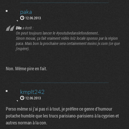
paka
12.06.2013
Dks
a écrit :
On peut toujours lancer le #youtubedanslefondement..
Sinon mouai, ça fait vraiment vidéo lolz locale sponso par la région
paca. Mais bon la prochaine sera certainement moins jv.com (ce que
j'espère).
Non. Même pire en fait.
kmplt242
12.06.2013
Perso même si j'ai pas ri à tout, je préfère ce genre d'humour
potache humble que les trucs parisiano-parisiens à la cyprien et
autres norman à la con.