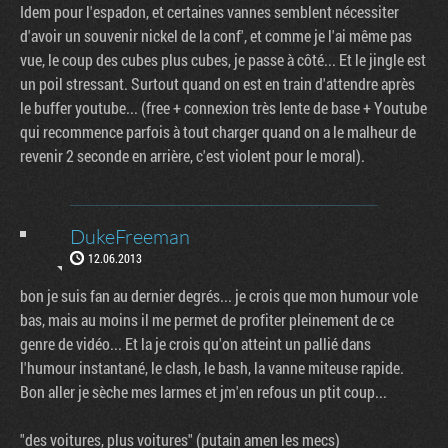
Idem pour l'espadon, et certaines vannes semblent nécessiter
d'avoir un souvenir nickel de la conf', et comme je l'ai même pas
vue, le coup des cubes plus cubes, je passe à côté... Et le jingle est
un poil stressant. Surtout quand on est en train d'attendre après
le buffer youtube... (free + connexion très lente de base + Youtube
qui recommence parfois à tout charger quand on a le malheur de
revenir 2 seconde en arrière, c'est violent pour le moral).
DukeFreeman
12.06.2013
bon je suis fan au dernier degrés... je crois que mon humour vole
bas, mais au moins il me permet de profiter pleinement de ce
genre de vidéo... Et la je crois qu'on atteint un pallié dans
l'humour instantané, le clash, le bash, la vanne miteuse rapide.
Bon aller je sèche mes larmes et jm'en refous un ptit coup...
"des voitures, plus voitures" (putain amen les mecs)