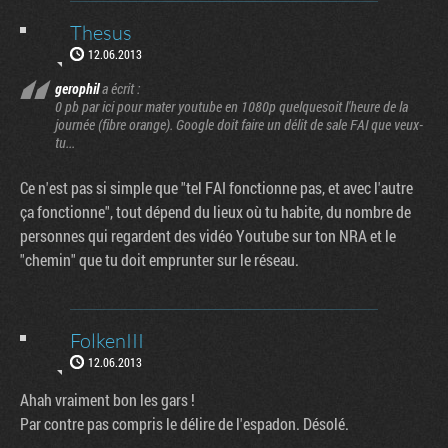
Thesus
12.06.2013
gerophil
a écrit :
0 pb par ici pour mater youtube en 1080p quelquesoit l'heure de la
journée (fibre orange). Google doit faire un délit de sale FAI que veux-
tu...
Ce n'est pas si simple que "tel FAI fonctionne pas, et avec l'autre
ça fonctionne", tout dépend du lieux où tu habite, du nombre de
personnes qui regardent des vidéo Youtube sur ton NRA et le
"chemin" que tu doit emprunter sur le réseau.
FolkenIII
12.06.2013
Ahah vraiment bon les gars !
Par contre pas compris le délire de l'espadon. Désolé.