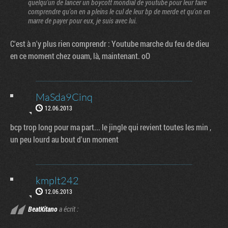
quelqu'un de lancer un boycott mondial de youtube pour leur faire
comprendre qu'on en a pleins le cul de leur bp de merde et qu'on en
marre de payer pour eux, je suis avec lui.
C'est à n'y plus rien comprendr : Youtube marche du feu de dieu
en ce moment chez ouam, là, maintenant. oO
MaSda9Cinq
12.06.2013
bcp trop long pour ma part... le jingle qui revient toutes les min ,
un peu lourd au bout d'un moment
kmplt242
12.06.2013
BeatKitano
a écrit :