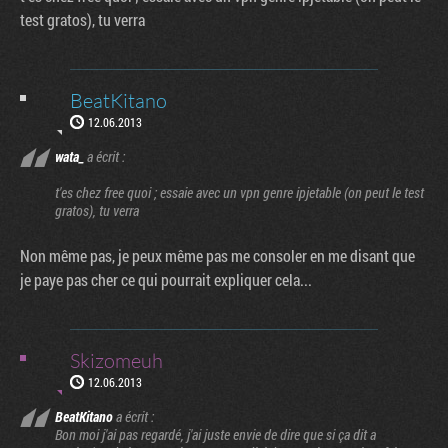
test gratos), tu verra
BeatKitano
12.06.2013
wata_
a écrit :
t'es chez free quoi ; essaie avec un vpn genre ipjetable (on peut le test
gratos), tu verra
Non même pas, je peux même pas me consoler en me disant que
je paye pas cher ce qui pourrait expliquer cela...
Skizomeuh
12.06.2013
BeatKitano
a écrit :
Bon moi j'ai pas regardé, j'ai juste envie de dire que si ça dit a