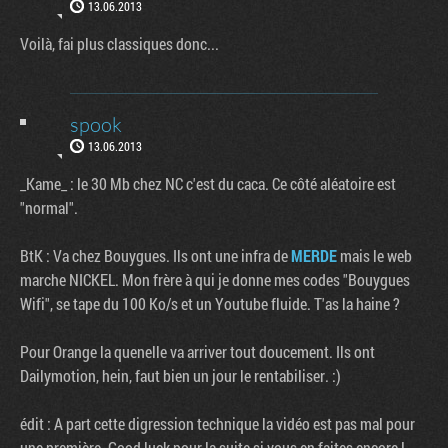
13.06.2013
Voilà, fai plus classiques donc...
spook
13.06.2013
_Kame_ : le 30 Mb chez NC c'est du caca. Ce côté aléatoire est
"normal".
BtK : Va chez Bouygues. Ils ont une infra de
MERDE
mais le web
marche NICKEL. Mon frère à qui je donne mes codes "Bouygues
Wifi", se tape du 100 Ko/s et un Youtube fluide. T'as la haine ?
Pour Orange la quenelle va arriver tout doucement. Ils ont
Dailymotion, hein, faut bien un jour le rentabiliser. :)
édit : A part cette digression technique la vidéo est pas mal pour
une première. Good luck pour la suite si vous en faites encore !