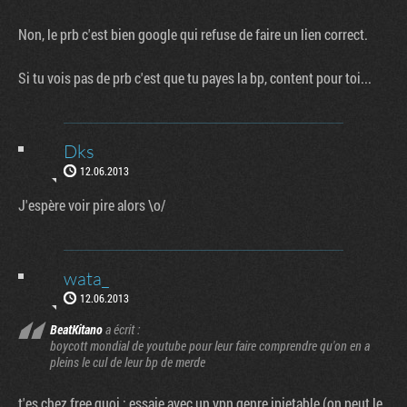
Non, le prb c'est bien google qui refuse de faire un lien correct.
Si tu vois pas de prb c'est que tu payes la bp, content pour toi...
Dks
12.06.2013
J'espère voir pire alors \o/
wata_
12.06.2013
BeatKitano
a écrit :
boycott mondial de youtube pour leur faire comprendre qu'on en a
pleins le cul de leur bp de merde
t'es chez free quoi ; essaie avec un vpn genre ipjetable (on peut le