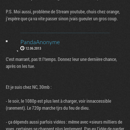
P.S. Moi aussi, problème de Stream youtube, chuis chez orange,
j'espère que ça va vite passer sinon jvais gueuler un gros coup.
PandaAnonyme
12.06.2013
C'est marrant, pas tt l'temps. Donnez leur une dernière chance,
après on les tue.
Et je suis chez NC, 30mb :
- le soir, le 1080p est plus lent à charger, voir innaccessible
(rarement). Le 720p marche tjrs du feu de dieu.
- ça dépends aussi parfois vidéos : même avec +sieurs milliers de
vues, certaines se chargent plus lentement. Pas eu l'idée de garder