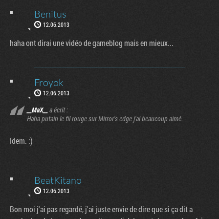
Benitus
12.06.2013
haha ont dirai une vidéo de gameblog mais en mieux...
Froyok
12.06.2013
__MaX__
a écrit :
Haha putain le fil rouge sur Mirror's edge j'ai beaucoup aimé.
Idem. :)
BeatKitano
12.06.2013
Bon moi j'ai pas regardé, j'ai juste envie de dire que si ça dit a