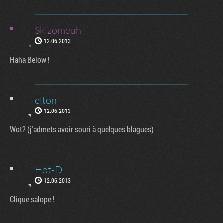
Skizomeuh
12.06.2013
Haha Below !
elton
12.06.2013
Wot? (j'admets avoir souri à quelques blagues)
Hot-D
12.06.2013
Clique salope !