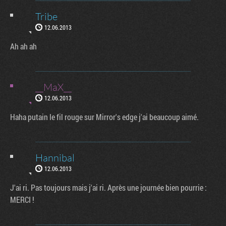
Tribe
12.06.2013
Ah ah ah
__MaX__
12.06.2013
Haha putain le fil rouge sur Mirror's edge j'ai beaucoup aimé.
Hannibal
12.06.2013
J'ai ri. Pas toujours mais j'ai ri. Après une journée bien pourrie :
MERCI !